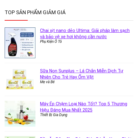
TOP SẢN PHẨM GIẢM GIÁ
Chai xịt nano dẻo Ultima: Giải pháp làm sạch
và bảo vệ xe hơi không cần nước
Phụ Kiện Ô Tô
Sữa Non Sunplus – Lá Chắn Miễn Dịch Tự
Nhiên Cho Trẻ Hay Ốm Vặt
Mẹ và Bé
Máy Ép Chậm Loại Nào Tốt? Top 5 Thương
Hiệu Đáng Mua Nhất 2025
Thiết Bị Gia Dụng