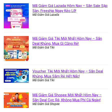
Mã Giảm Giá Lazada Hôm Nay – Săn Sale Sập
Sàn, Freeship Ngay Kẻo Lỡ!
Mã Giảm Giá Lazada
Mã Giảm Giá Tiki Mới Nhất Hôm Nay – Săn
Deal Khủng, Mua Gì Cũng Rẻ!
Mã Giảm Giá Tiki
Voucher Tiki Mới Nhất Hôm Nay – Săn Deal
Khủng, Mua Sắm Rẻ Hết Nấc!
Mã Giảm Giá Tiki
Mã Giảm Giá Shopee Mới Nhất Hôm Nay –
Săn Deal Cực Rẻ, Không Mua Phí Cả Ngày!
Mã Giảm Giá Shopee