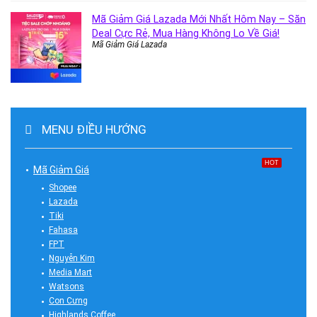
Mã Giảm Giá Lazada Mới Nhất Hôm Nay – Săn
Deal Cực Rẻ, Mua Hàng Không Lo Về Giá!
Mã Giảm Giá Lazada
MENU ĐIỀU HƯỚNG
HOT
Mã Giảm Giá
Shopee
Lazada
Tiki
Fahasa
FPT
Nguyễn Kim
Media Mart
Watsons
Con Cưng
Highlands Coffee