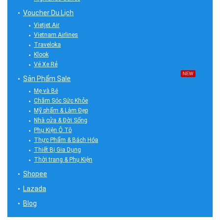
Voucher Du Lịch
Vietjet Air
Vietnam Airlines
Traveloka
Klook
Vé Xe Rẻ
NEW
Sản Phẩm Sale
Mẹ và Bé
Chăm Sóc Sức Khỏe
Mỹ phẩm & Làm Đẹp
Nhà cửa & Đời Sống
Phụ Kiện Ô Tô
Thực Phẩm & Bách Hóa
Thiết Bị Gia Dụng
Thời trang & Phụ Kiện
Shopee
Lazada
Blog