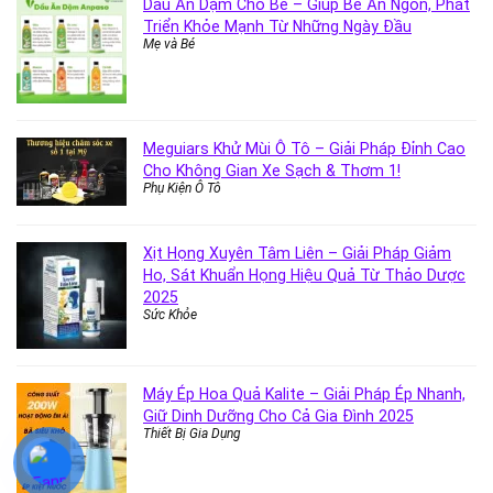
Dầu Ăn Dặm Cho Bé – Giúp Bé Ăn Ngon, Phát
Triển Khỏe Mạnh Từ Những Ngày Đầu
Mẹ và Bé
Meguiars Khử Mùi Ô Tô – Giải Pháp Đỉnh Cao
Cho Không Gian Xe Sạch & Thơm 1!
Phụ Kiện Ô Tô
Xịt Họng Xuyên Tâm Liên – Giải Pháp Giảm
Ho, Sát Khuẩn Họng Hiệu Quả Từ Thảo Dược
2025
Sức Khỏe
Máy Ép Hoa Quả Kalite – Giải Pháp Ép Nhanh,
Giữ Dinh Dưỡng Cho Cả Gia Đình 2025
Thiết Bị Gia Dụng