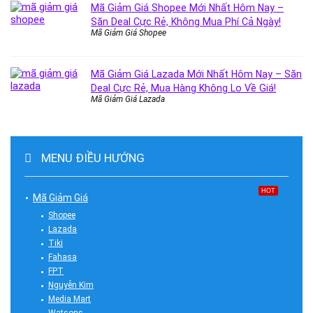
Mã Giảm Giá Shopee Mới Nhất Hôm Nay –
Săn Deal Cực Rẻ, Không Mua Phí Cả Ngày!
Mã Giảm Giá Shopee
Mã Giảm Giá Lazada Mới Nhất Hôm Nay – Săn
Deal Cực Rẻ, Mua Hàng Không Lo Về Giá!
Mã Giảm Giá Lazada
MENU ĐIỀU HƯỚNG
HOT
Mã Giảm Giá
Shopee
Lazada
Tiki
Fahasa
FPT
Nguyễn Kim
Media Mart
Watsons