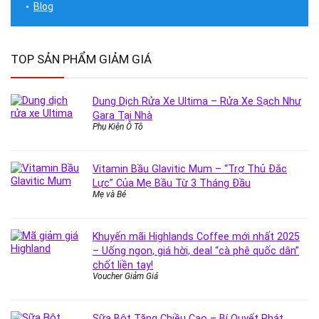
Blog
TOP SẢN PHẨM GIẢM GIÁ
Dung Dịch Rửa Xe Ultima – Rửa Xe Sạch Như
Gara Tại Nhà
Phụ Kiện Ô Tô
Vitamin Bầu Glavitic Mum – “Trợ Thủ Đắc
Lực” Của Mẹ Bầu Từ 3 Tháng Đầu
Mẹ và Bé
Khuyến mãi Highlands Coffee mới nhất 2025
– Uống ngon, giá hời, deal “cà phê quốc dân”
chốt liền tay!
Voucher Giảm Giá
Sữa Bột Tăng Chiều Cao – Bí Quyết Phát