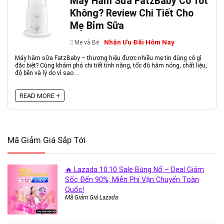
Máy Hâm Sữa FatzBaby Có Tốt
Không? Review Chi Tiết Cho
Mẹ Bỉm Sữa
Nhận Ưu Đãi Hôm Nay
Mẹ và Bé
Máy hâm sữa FatzBaby – thương hiệu được nhiều mẹ tin dùng có gì
đặc biệt? Cùng khám phá chi tiết tính năng, tốc độ hâm nóng, chất liệu,
độ bền và lý do vì sao ...
READ MORE +
Mã Giảm Giá Sắp Tới
🔥 Lazada 10.10 Sale Bùng Nổ – Deal Giảm
Sốc Đến 90%, Miễn Phí Vận Chuyển Toàn
Quốc!
Mã Giảm Giá Lazada