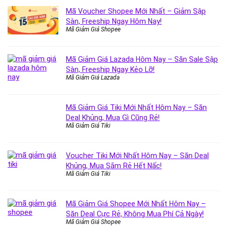
Mã Voucher Shopee Mới Nhất – Giảm Sập
Sàn, Freeship Ngay Hôm Nay!
Mã Giảm Giá Shopee
Mã Giảm Giá Lazada Hôm Nay – Săn Sale Sập
Sàn, Freeship Ngay Kẻo Lỡ!
Mã Giảm Giá Lazada
Mã Giảm Giá Tiki Mới Nhất Hôm Nay – Săn
Deal Khủng, Mua Gì Cũng Rẻ!
Mã Giảm Giá Tiki
Voucher Tiki Mới Nhất Hôm Nay – Săn Deal
Khủng, Mua Sắm Rẻ Hết Nấc!
Mã Giảm Giá Tiki
Mã Giảm Giá Shopee Mới Nhất Hôm Nay –
Săn Deal Cực Rẻ, Không Mua Phí Cả Ngày!
Mã Giảm Giá Shopee