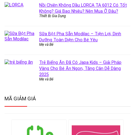
Nồi Chiên Không Dầu LORCA TA 6012 Có Tốt
Không? Giá Bao Nhiêu? Nên Mua Ở Đâu?
Thiết Bị Gia Dụng
Sữa Bột Pha Sẵn Modilac – Tiện Lợi, Dinh
Dưỡng Toàn Diện Cho Bé Yêu
Mẹ và Bé
Trẻ Biếng Ăn Đã Có Japa Kids – Giải Pháp
Vàng Cho Bé Ăn Ngon, Tăng Cân Dễ Dàng
2025
Mẹ và Bé
MÃ GIẢM GIÁ