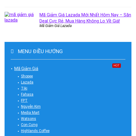
Mã Giảm Giá Lazada Mới Nhất Hôm Nay – Săn
Deal Cực Rẻ, Mua Hàng Không Lo Về Giá!
Mã Giảm Giá Lazada
MENU ĐIỀU HƯỚNG
HOT
Mã Giảm Giá
Shopee
Lazada
Tiki
Fahasa
FPT
Nguyễn Kim
Media Mart
Watsons
Con Cưng
Highlands Coffee