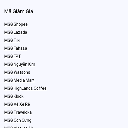
Mã Giảm Giá
MGG Shopee
MGG Lazada
MGG Tiki
MGG Fahasa
MGG FPT
MGG Nguyễn Kim
MGG Watsons
MGG Media Mart
MGG HighLands Coffee
MGG Klook
MGG Vé Xe Rẻ
MGG Traveloka
MGG Con Cưng