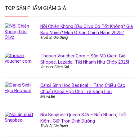
TOP SẢN PHẨM GIẢM GIÁ
Nồi Chiên Không Dầu Olivo Có Tốt Không? Giá
Bao Nhiêu? Mua Ở Đâu Chính Hãng 2025?
Thiết Bị Gia Dụng
Thosan Voucher Com – Săn Mã Giảm Giá
Shopee, Lazada, Tiki Nhanh Như Chớp 2025!
Voucher Giảm Giá
Canxi Sinh Học Bestical – Tăng Chiều Cao
Chuẩn Khoa Học Cho Trẻ Đang Lớn
Mẹ và Bé
Nồi Snapbee Queen S45 – Nấu Nhanh, Tiết
Kiệm, Giữ Trọn Dinh Dưỡng
Thiết Bị Gia Dụng