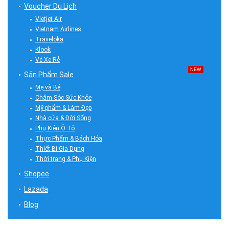
Voucher Du Lịch
Vietjet Air
Vietnam Airlines
Traveloka
Klook
Vé Xe Rẻ
NEW
Sản Phẩm Sale
Mẹ và Bé
Chăm Sóc Sức Khỏe
Mỹ phẩm & Làm Đẹp
Nhà cửa & Đời Sống
Phụ Kiện Ô Tô
Thực Phẩm & Bách Hóa
Thiết Bị Gia Dụng
Thời trang & Phụ Kiện
Shopee
Lazada
Blog