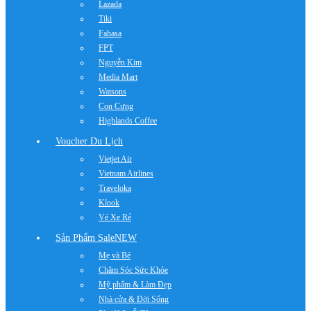
Lazada
Tiki
Fahasa
FPT
Nguyễn Kim
Media Mart
Watsons
Con Cưng
Highlands Coffee
Voucher Du Lịch
Vietjet Air
Vietnam Airlines
Traveloka
Klook
Vé Xe Rẻ
Sản Phẩm Sale
NEW
Mẹ và Bé
Chăm Sóc Sức Khỏe
Mỹ phẩm & Làm Đẹp
Nhà cửa & Đời Sống