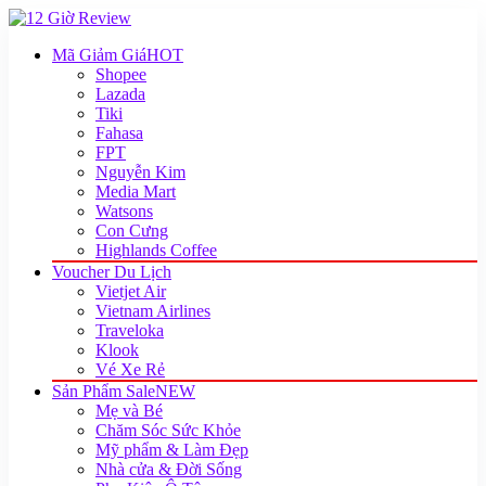
Mã Giảm Giá
HOT
Shopee
Lazada
Tiki
Fahasa
FPT
Nguyễn Kim
Media Mart
Watsons
Con Cưng
Highlands Coffee
Voucher Du Lịch
Vietjet Air
Vietnam Airlines
Traveloka
Klook
Vé Xe Rẻ
Sản Phẩm Sale
NEW
Mẹ và Bé
Chăm Sóc Sức Khỏe
Mỹ phẩm & Làm Đẹp
Nhà cửa & Đời Sống