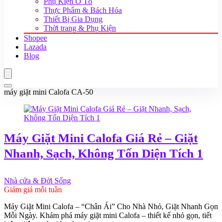
Phụ Kiện Ô Tô
Thực Phẩm & Bách Hóa
Thiết Bị Gia Dụng
Thời trang & Phụ Kiện
Shopee
Lazada
Blog
máy giặt mini Calofa CA-50
Máy Giặt Mini Calofa Giá Rẻ – Giặt
Nhanh, Sạch, Không Tốn Diện Tích 1
Nhà cửa & Đời Sống
Giảm giá mỗi tuần
Máy Giặt Mini Calofa – “Chân Ái” Cho Nhà Nhỏ, Giặt Nhanh Gọn
Mỗi Ngày. Khám phá máy giặt mini Calofa – thiết kế nhỏ gọn, tiết