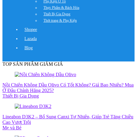
Phụ Kiện Ô Tô
Thực Phẩm & Bách Hóa
Thiết Bị Gia Dụng
Thời trang & Phụ Kiện
Shopee
Lazada
Blog
TOP SẢN PHẨM GIẢM GIÁ
Nồi Chiên Không Dầu Olivo Có Tốt Không? Giá Bao Nhiêu? Mua
Ở Đâu Chính Hãng 2025?
Thiết Bị Gia Dụng
Lineabon D3K2 – Bổ Sung Canxi Tự Nhiên, Giúp Trẻ Tăng Chiều
Cao Vượt Trội
Mẹ và Bé