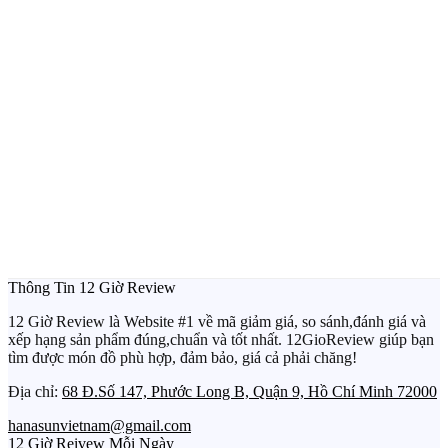
Thông Tin 12 Giờ Review
12 Giờ Review là Website #1 về mã giảm giá, so sánh,đánh giá và
xếp hạng sản phẩm đúng,chuẩn và tốt nhất. 12GioReview giúp bạn
tìm được món đồ phù hợp, đảm bảo, giá cả phải chăng!
Địa chỉ:
68 Đ.Số 147, Phước Long B, Quận 9, Hồ Chí Minh 72000
hanasunvietnam@gmail.com
12 Giờ Reivew Mỗi Ngày