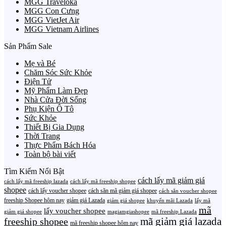
MGG Traveloka
MGG Con Cưng
MGG VietJet Air
MGG Vietnam Airlines
Sản Phẩm Sale
Mẹ và Bé
Chăm Sóc Sức Khỏe
Điện Tử
Mỹ Phẩm Làm Đẹp
Nhà Cửa Đời Sống
Phụ Kiện Ô Tô
Sức Khỏe
Thiết Bị Gia Dụng
Thời Trang
Thực Phẩm Bách Hóa
Toàn bộ bài viết
Tìm Kiếm Nổi Bật
cách lấy mã giảm giá
cách lấy mã freeship lazada
cách lấy mã freeship shopee
shopee
cách lấy voucher shopee
cách săn mã giảm giá shopee
cách săn voucher shopee
freeship Shopee hôm nay
giảm giá Lazada
giảm giá shopee
khuyến mãi Lazada
lấy mã
mã
lấy voucher shopee
giảm giá shopee
magiamgiashopee
mã freeship Lazada
freeship shopee
mã giảm giá lazada
mã freeship shopee hôm nay