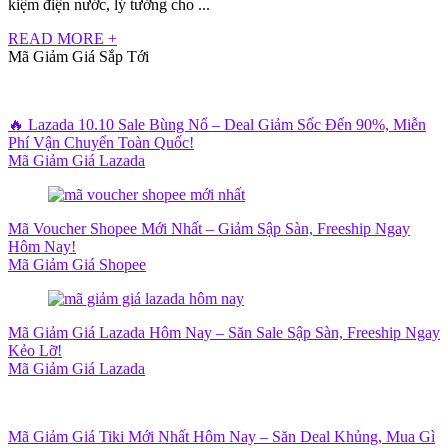
kiệm điện nước, lý tưởng cho ...
READ MORE +
Mã Giảm Giá Sắp Tới
🔥 Lazada 10.10 Sale Bùng Nổ – Deal Giảm Sốc Đến 90%, Miễn
Phí Vận Chuyển Toàn Quốc!
Mã Giảm Giá Lazada
Mã Voucher Shopee Mới Nhất – Giảm Sập Sàn, Freeship Ngay
Hôm Nay!
Mã Giảm Giá Shopee
Mã Giảm Giá Lazada Hôm Nay – Săn Sale Sập Sàn, Freeship Ngay
Kẻo Lỡ!
Mã Giảm Giá Lazada
Mã Giảm Giá Tiki Mới Nhất Hôm Nay – Săn Deal Khủng, Mua Gì