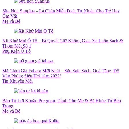
Sữa Non Sunplus – Lá Chắn Miễn Dịch Tự Nhiên Cho Trẻ Hay
Ốm Vặt
Mẹ và Bé
Xịt Khử Mùi Ô Tô – Bí Quyết Giữ Không Gian Xe Luôn Sạch &
Thơm Mát Số 1
Phụ Kiện Ô Tô
Mã Giảm Giá Fahasa Mới Nhất – Săn Sale Sách, Quà Tặng, Đồ
Văn Phòng Siêu Hời năm 2022!
Tin Khuyến Mãi
Bào Tử Lợi Khuẩn Pregmom Dành Cho Mẹ & Bé Khỏe Từ Bên
Trong
Mẹ và Bé