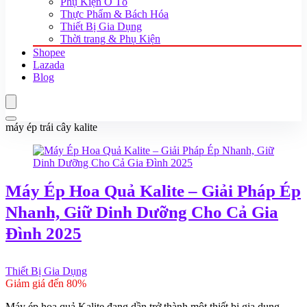
Phụ Kiện Ô Tô
Thực Phẩm & Bách Hóa
Thiết Bị Gia Dụng
Thời trang & Phụ Kiện
Shopee
Lazada
Blog
máy ép trái cây kalite
Máy Ép Hoa Quả Kalite – Giải Pháp Ép
Nhanh, Giữ Dinh Dưỡng Cho Cả Gia
Đình 2025
Thiết Bị Gia Dụng
Giảm giá đến 80%
Máy ép hoa quả Kalite đang dần trở thành một thiết bị gia dụng