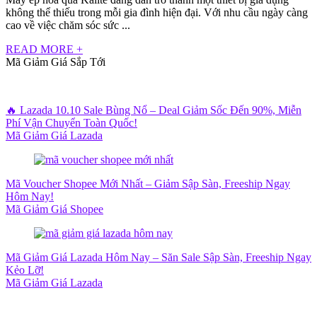
không thể thiếu trong mỗi gia đình hiện đại. Với nhu cầu ngày càng
cao về việc chăm sóc sức ...
READ MORE +
Mã Giảm Giá Sắp Tới
🔥 Lazada 10.10 Sale Bùng Nổ – Deal Giảm Sốc Đến 90%, Miễn
Phí Vận Chuyển Toàn Quốc!
Mã Giảm Giá Lazada
Mã Voucher Shopee Mới Nhất – Giảm Sập Sàn, Freeship Ngay
Hôm Nay!
Mã Giảm Giá Shopee
Mã Giảm Giá Lazada Hôm Nay – Săn Sale Sập Sàn, Freeship Ngay
Kẻo Lỡ!
Mã Giảm Giá Lazada