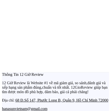
Thông Tin 12 Giờ Review
12 Giờ Review là Website #1 về mã giảm giá, so sánh,đánh giá và
xếp hạng sản phẩm đúng,chuẩn và tốt nhất. 12GioReview giúp bạn
tìm được món đồ phù hợp, đảm bảo, giá cả phải chăng!
Địa chỉ:
68 Đ.Số 147, Phước Long B, Quận 9, Hồ Chí Minh 72000
hanasunvietnam@gmail.com