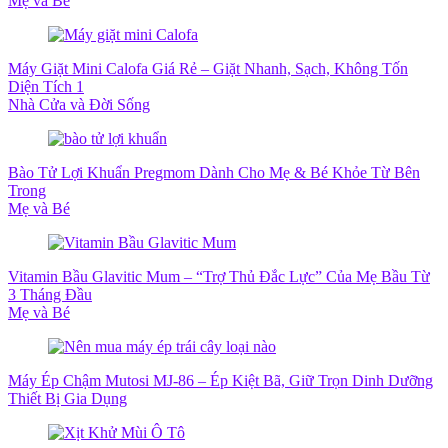
Mẹ và Bé
Máy Giặt Mini Calofa Giá Rẻ – Giặt Nhanh, Sạch, Không Tốn
Diện Tích 1
Nhà Cửa và Đời Sống
Bào Tử Lợi Khuẩn Pregmom Dành Cho Mẹ & Bé Khỏe Từ Bên
Trong
Mẹ và Bé
Vitamin Bầu Glavitic Mum – “Trợ Thủ Đắc Lực” Của Mẹ Bầu Từ
3 Tháng Đầu
Mẹ và Bé
Máy Ép Chậm Mutosi MJ-86 – Ép Kiệt Bã, Giữ Trọn Dinh Dưỡng
Thiết Bị Gia Dụng