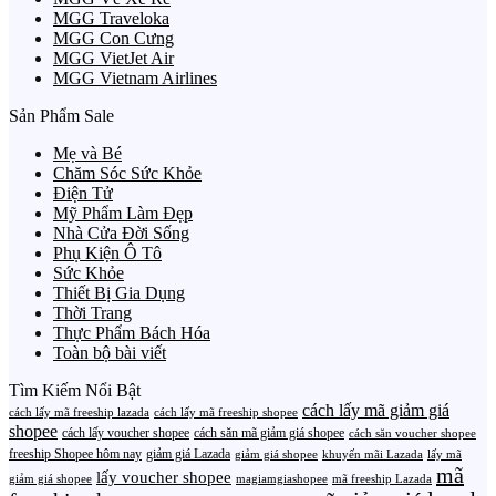
MGG Traveloka
MGG Con Cưng
MGG VietJet Air
MGG Vietnam Airlines
Sản Phẩm Sale
Mẹ và Bé
Chăm Sóc Sức Khỏe
Điện Tử
Mỹ Phẩm Làm Đẹp
Nhà Cửa Đời Sống
Phụ Kiện Ô Tô
Sức Khỏe
Thiết Bị Gia Dụng
Thời Trang
Thực Phẩm Bách Hóa
Toàn bộ bài viết
Tìm Kiếm Nổi Bật
cách lấy mã giảm giá
cách lấy mã freeship lazada
cách lấy mã freeship shopee
shopee
cách lấy voucher shopee
cách săn mã giảm giá shopee
cách săn voucher shopee
freeship Shopee hôm nay
giảm giá Lazada
giảm giá shopee
khuyến mãi Lazada
lấy mã
mã
lấy voucher shopee
giảm giá shopee
magiamgiashopee
mã freeship Lazada