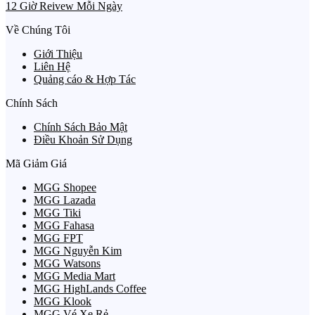
12 Giờ Reivew Mỗi Ngày
Về Chúng Tôi
Giới Thiệu
Liên Hệ
Quảng cáo & Hợp Tác
Chính Sách
Chính Sách Bảo Mật
Điều Khoản Sử Dụng
Mã Giảm Giá
MGG Shopee
MGG Lazada
MGG Tiki
MGG Fahasa
MGG FPT
MGG Nguyễn Kim
MGG Watsons
MGG Media Mart
MGG HighLands Coffee
MGG Klook
MGG Vé Xe Rẻ