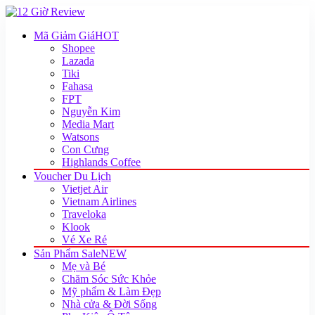
Mã Giảm Giá
HOT
Shopee
Lazada
Tiki
Fahasa
FPT
Nguyễn Kim
Media Mart
Watsons
Con Cưng
Highlands Coffee
Voucher Du Lịch
Vietjet Air
Vietnam Airlines
Traveloka
Klook
Vé Xe Rẻ
Sản Phẩm Sale
NEW
Mẹ và Bé
Chăm Sóc Sức Khỏe
Mỹ phẩm & Làm Đẹp
Nhà cửa & Đời Sống