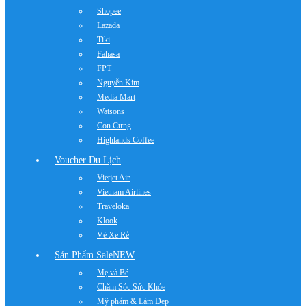
Shopee
Lazada
Tiki
Fahasa
FPT
Nguyễn Kim
Media Mart
Watsons
Con Cưng
Highlands Coffee
Voucher Du Lịch
Vietjet Air
Vietnam Airlines
Traveloka
Klook
Vé Xe Rẻ
Sản Phẩm Sale
NEW
Mẹ và Bé
Chăm Sóc Sức Khỏe
Mỹ phẩm & Làm Đẹp