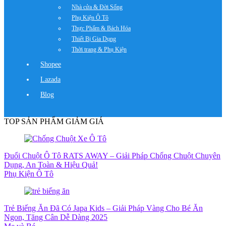
Nhà cửa & Đời Sống
Phụ Kiện Ô Tô
Thực Phẩm & Bách Hóa
Thiết Bị Gia Dụng
Thời trang & Phụ Kiện
Shopee
Lazada
Blog
TOP SẢN PHẨM GIẢM GIÁ
Đuổi Chuột Ô Tô RATS AWAY – Giải Pháp Chống Chuột Chuyên
Dụng, An Toàn & Hiệu Quả!
Phụ Kiện Ô Tô
Trẻ Biếng Ăn Đã Có Japa Kids – Giải Pháp Vàng Cho Bé Ăn
Ngon, Tăng Cân Dễ Dàng 2025