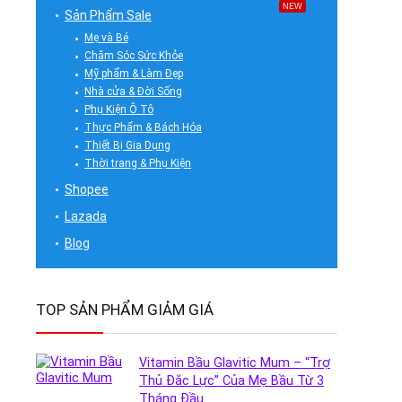
NEW
Sản Phẩm Sale
Mẹ và Bé
Chăm Sóc Sức Khỏe
Mỹ phẩm & Làm Đẹp
Nhà cửa & Đời Sống
Phụ Kiện Ô Tô
Thực Phẩm & Bách Hóa
Thiết Bị Gia Dụng
Thời trang & Phụ Kiện
Shopee
Lazada
Blog
TOP SẢN PHẨM GIẢM GIÁ
Vitamin Bầu Glavitic Mum – “Trợ
Thủ Đắc Lực” Của Mẹ Bầu Từ 3
Tháng Đầu