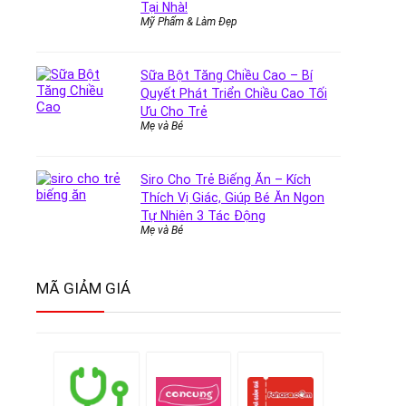
Tại Nhà!
Mỹ Phẩm & Làm Đẹp
Sữa Bột Tăng Chiều Cao – Bí
Quyết Phát Triển Chiều Cao Tối
Ưu Cho Trẻ
Mẹ và Bé
Siro Cho Trẻ Biếng Ăn – Kích
Thích Vị Giác, Giúp Bé Ăn Ngon
Tự Nhiên 3 Tác Động
Mẹ và Bé
MÃ GIẢM GIÁ