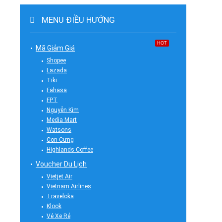
MENU ĐIỀU HƯỚNG
HOT
Mã Giảm Giá
Shopee
Lazada
Tiki
Fahasa
FPT
Nguyễn Kim
Media Mart
Watsons
Con Cưng
Highlands Coffee
Voucher Du Lịch
Vietjet Air
Vietnam Airlines
Traveloka
Klook
Vé Xe Rẻ