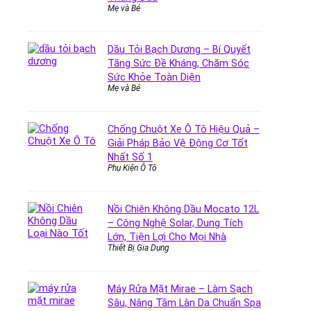
Mẹ và Bé
Dầu Tỏi Bạch Dương – Bí Quyết
Tăng Sức Đề Kháng, Chăm Sóc
Sức Khỏe Toàn Diện
Mẹ và Bé
Chống Chuột Xe Ô Tô Hiệu Quả –
Giải Pháp Bảo Vệ Động Cơ Tốt
Nhất Số 1
Phụ Kiện Ô Tô
Nồi Chiên Không Dầu Mocato 12L
– Công Nghệ Solar, Dung Tích
Lớn, Tiện Lợi Cho Mọi Nhà
Thiết Bị Gia Dụng
Máy Rửa Mặt Mirae – Làm Sạch
Sâu, Nâng Tầm Làn Da Chuẩn Spa