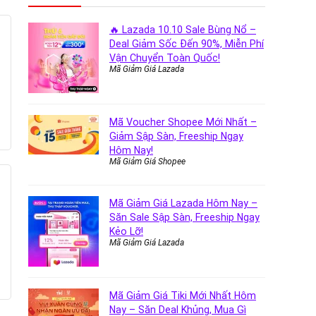
🔥 Lazada 10.10 Sale Bùng Nổ –
Deal Giảm Sốc Đến 90%, Miễn Phí
Vận Chuyển Toàn Quốc!
Mã Giảm Giá Lazada
Mã Voucher Shopee Mới Nhất –
Giảm Sập Sàn, Freeship Ngay
Hôm Nay!
Mã Giảm Giá Shopee
Mã Giảm Giá Lazada Hôm Nay –
Săn Sale Sập Sàn, Freeship Ngay
Kẻo Lỡ!
Mã Giảm Giá Lazada
Mã Giảm Giá Tiki Mới Nhất Hôm
Nay – Săn Deal Khủng, Mua Gì