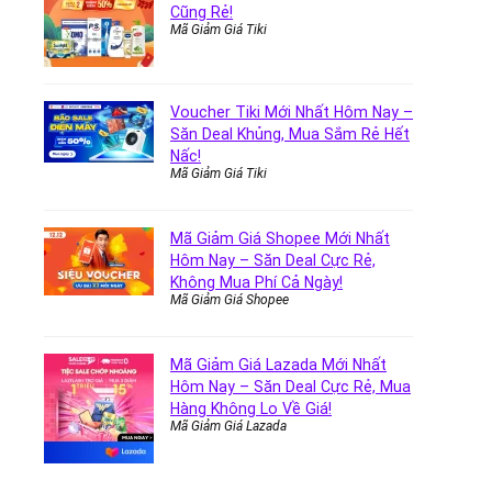
Cũng Rẻ!
Mã Giảm Giá Tiki
Voucher Tiki Mới Nhất Hôm Nay –
Săn Deal Khủng, Mua Sắm Rẻ Hết
Nấc!
Mã Giảm Giá Tiki
Mã Giảm Giá Shopee Mới Nhất
Hôm Nay – Săn Deal Cực Rẻ,
Không Mua Phí Cả Ngày!
Mã Giảm Giá Shopee
Mã Giảm Giá Lazada Mới Nhất
Hôm Nay – Săn Deal Cực Rẻ, Mua
Hàng Không Lo Về Giá!
Mã Giảm Giá Lazada