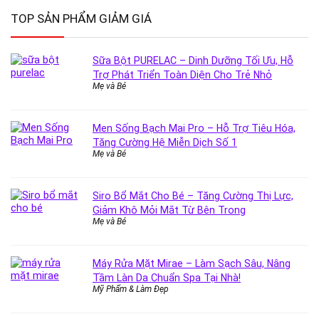
TOP SẢN PHẨM GIẢM GIÁ
Sữa Bột PURELAC – Dinh Dưỡng Tối Ưu, Hỗ
Trợ Phát Triển Toàn Diện Cho Trẻ Nhỏ
Mẹ và Bé
Men Sống Bạch Mai Pro – Hỗ Trợ Tiêu Hóa,
Tăng Cường Hệ Miễn Dịch Số 1
Mẹ và Bé
Siro Bổ Mắt Cho Bé – Tăng Cường Thị Lực,
Giảm Khô Mỏi Mắt Từ Bên Trong
Mẹ và Bé
Máy Rửa Mặt Mirae – Làm Sạch Sâu, Nâng
Tầm Làn Da Chuẩn Spa Tại Nhà!
Mỹ Phẩm & Làm Đẹp