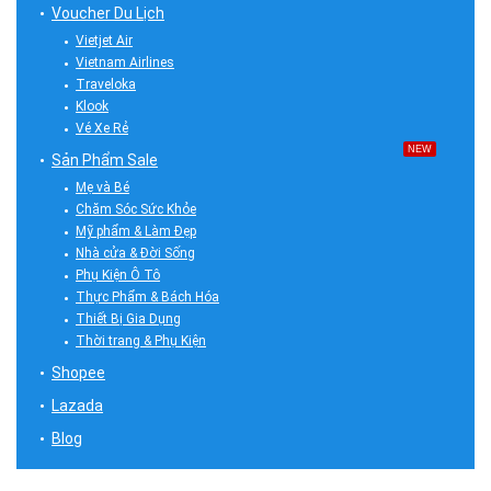
Voucher Du Lịch
Vietjet Air
Vietnam Airlines
Traveloka
Klook
Vé Xe Rẻ
NEW
Sản Phẩm Sale
Mẹ và Bé
Chăm Sóc Sức Khỏe
Mỹ phẩm & Làm Đẹp
Nhà cửa & Đời Sống
Phụ Kiện Ô Tô
Thực Phẩm & Bách Hóa
Thiết Bị Gia Dụng
Thời trang & Phụ Kiện
Shopee
Lazada
Blog