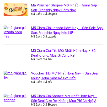
Mã Voucher Shopee Mới Nhất – Giảm Sập
Sàn, Freeship Ngay Hôm Nay!
Mã Giảm Giá Shopee
Mã Giảm Giá Lazada Hôm Nay – Săn Sale Sập
Sàn, Freeship Ngay Kẻo Lỡ!
Mã Giảm Giá Lazada
Mã Giảm Giá Tiki Mới Nhất Hôm Nay – Săn
Deal Khủng, Mua Gì Cũng Rẻ!
Mã Giảm Giá Tiki
Voucher Tiki Mới Nhất Hôm Nay – Săn Deal
Khủng, Mua Sắm Rẻ Hết Nấc!
Mã Giảm Giá Tiki
Mã Giảm Giá Shopee Mới Nhất Hôm Nay –
Săn Deal Cực Rẻ, Không Mua Phí Cả Ngày!
Mã Giảm Giá Shopee