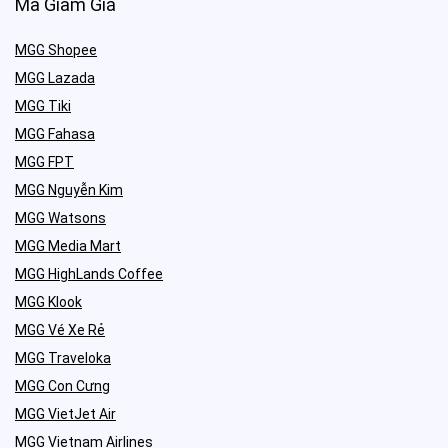
Mã Giảm Giá
MGG Shopee
MGG Lazada
MGG Tiki
MGG Fahasa
MGG FPT
MGG Nguyễn Kim
MGG Watsons
MGG Media Mart
MGG HighLands Coffee
MGG Klook
MGG Vé Xe Rẻ
MGG Traveloka
MGG Con Cưng
MGG VietJet Air
MGG Vietnam Airlines