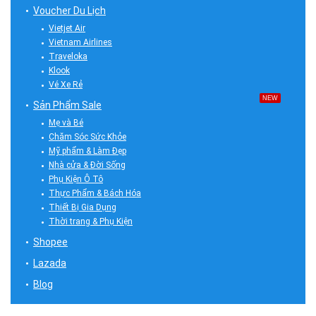
Voucher Du Lịch
Vietjet Air
Vietnam Airlines
Traveloka
Klook
Vé Xe Rẻ
NEW
Sản Phẩm Sale
Mẹ và Bé
Chăm Sóc Sức Khỏe
Mỹ phẩm & Làm Đẹp
Nhà cửa & Đời Sống
Phụ Kiện Ô Tô
Thực Phẩm & Bách Hóa
Thiết Bị Gia Dụng
Thời trang & Phụ Kiện
Shopee
Lazada
Blog