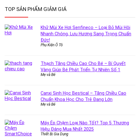
TOP SẢN PHẨM GIẢM GIÁ
Khử Mùi Xe Hơi Senfineco – Loại Bỏ Mùi Hôi
Nhanh Chóng, Lưu Hương Sang Trọng Chuẩn
Đức!
Phụ Kiện Ô Tô
Thạch Tăng Chiều Cao Cho Bé – Bí Quyết
Vàng Giúp Bé Phát Triển Tự Nhiên Số 1
Mẹ và Bé
Canxi Sinh Học Bestical – Tăng Chiều Cao
Chuẩn Khoa Học Cho Trẻ Đang Lớn
Mẹ và Bé
Máy Ép Chậm Loại Nào Tốt? Top 5 Thương
Hiệu Đáng Mua Nhất 2025
Thiết Bị Gia Dụng