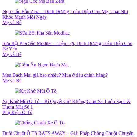
Ngũ Cốc Bầu Zera – Dinh Dưỡng Toàn Diện Cho Mẹ, Thai Nhi
Khỏe Mạnh Mỗi Ngày
Mẹ và Bé
Sữa Bột Pha Sẵn Modilac – Tiện Lợi, Dinh Dưỡng Toàn Diện Cho
Bé Yêu
Mẹ và Bé
Men Bạch Mai giá bao nhiêu? Mua ở đâu chính hãng?
Mẹ và Bé
Xịt Khử Mùi Ô Tô – Bí Quyết Giữ Không Gian Xe Luôn Sạch &
Thơm Mát Số 1
Phụ Kiện Ô Tô
Đuổi Chuột Ô Tô RATS AWAY – Giải Pháp Chống Chuột Chuyên