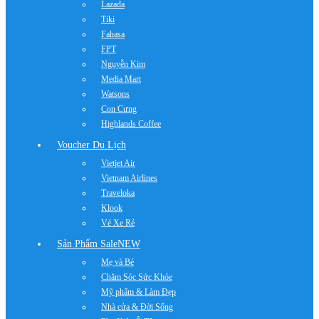
Lazada
Tiki
Fahasa
FPT
Nguyễn Kim
Media Mart
Watsons
Con Cưng
Highlands Coffee
Voucher Du Lịch
Vietjet Air
Vietnam Airlines
Traveloka
Klook
Vé Xe Rẻ
Sản Phẩm Sale
NEW
Mẹ và Bé
Chăm Sóc Sức Khỏe
Mỹ phẩm & Làm Đẹp
Nhà cửa & Đời Sống