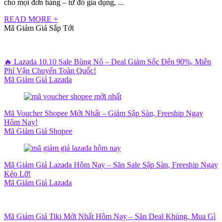
cho mọi đơn hàng – từ đồ gia dụng, ...
READ MORE +
Mã Giảm Giá Sắp Tới
🔥 Lazada 10.10 Sale Bùng Nổ – Deal Giảm Sốc Đến 90%, Miễn
Phí Vận Chuyển Toàn Quốc!
Mã Giảm Giá Lazada
Mã Voucher Shopee Mới Nhất – Giảm Sập Sàn, Freeship Ngay
Hôm Nay!
Mã Giảm Giá Shopee
Mã Giảm Giá Lazada Hôm Nay – Săn Sale Sập Sàn, Freeship Ngay
Kẻo Lỡ!
Mã Giảm Giá Lazada
Mã Giảm Giá Tiki Mới Nhất Hôm Nay – Săn Deal Khủng, Mua Gì