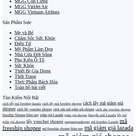
MGG Con Cưng
MGG VietJet Air
MGG Vietnam Airlines
Sản Phẩm Sale
Mẹ và Bé
Chăm Sóc Sức Khỏe
Điện Tử
Mỹ Phẩm Làm Đẹp
Nhà Cửa Đời Sống
Phụ Kiện Ô Tô
Sức Khỏe
Thiết Bị Gia Dụng
Thời Trang
Thực Phẩm Bách Hóa
Toàn bộ bài viết
Tìm Kiếm Nổi Bật
cách lấy mã giảm giá
cách lấy mã freeship lazada
cách lấy mã freeship shopee
shopee
cách lấy voucher shopee
cách săn mã giảm giá shopee
cách săn voucher shopee
freeship Shopee hôm nay
giảm giá Lazada
giảm giá shopee
khuyến mãi Lazada
lấy mã
mã
lấy voucher shopee
giảm giá shopee
magiamgiashopee
mã freeship Lazada
freeship shopee
mã giảm giá lazada
mã freeship shopee hôm nay