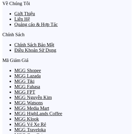
Về Chúng Tôi
Giới Thiệu
Liên Hệ
Quảng cáo & Hợp Tác
Chính Sách
Chính Sách Bảo Mật
Điều Khoản Sử Dụng
Mã Giảm Giá
MGG Shopee
MGG Lazada
MGG Tiki
MGG Fahasa
MGG FPT
MGG Nguyễn Kim
MGG Watsons
MGG Media Mart
MGG HighLands Coffee
MGG Klook
MGG Vé Xe Rẻ
MGG Traveloka