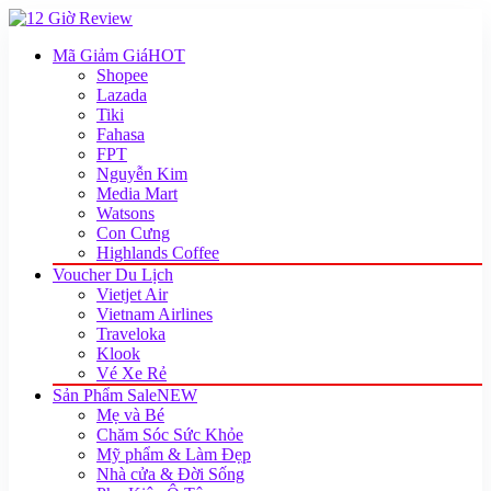
Mã Giảm Giá
HOT
Shopee
Lazada
Tiki
Fahasa
FPT
Nguyễn Kim
Media Mart
Watsons
Con Cưng
Highlands Coffee
Voucher Du Lịch
Vietjet Air
Vietnam Airlines
Traveloka
Klook
Vé Xe Rẻ
Sản Phẩm Sale
NEW
Mẹ và Bé
Chăm Sóc Sức Khỏe
Mỹ phẩm & Làm Đẹp
Nhà cửa & Đời Sống