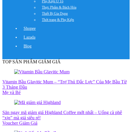
Phụ Kiện Ô Tô
Thực Phẩm & Bách Hóa
Thiết Bị Gia Dụng
Thời trang & Phụ Kiện
Shopee
Lazada
Blog
TOP SẢN PHẨM GIẢM GIÁ
Vitamin Bầu Glavitic Mum – “Trợ Thủ Đắc Lực” Của Mẹ Bầu Từ
3 Tháng Đầu
Mẹ và Bé
Săn ngay mã giảm giá Highland Coffee mới nhất – Uống cà phê
“xịn” mà giá siêu rẻ!
Voucher Giảm Giá