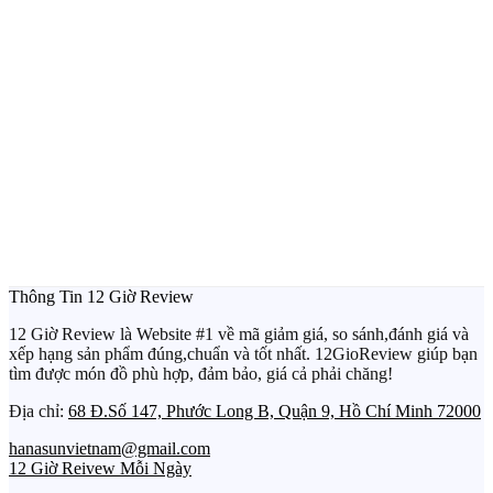
Thông Tin 12 Giờ Review
12 Giờ Review là Website #1 về mã giảm giá, so sánh,đánh giá và
xếp hạng sản phẩm đúng,chuẩn và tốt nhất. 12GioReview giúp bạn
tìm được món đồ phù hợp, đảm bảo, giá cả phải chăng!
Địa chỉ:
68 Đ.Số 147, Phước Long B, Quận 9, Hồ Chí Minh 72000
hanasunvietnam@gmail.com
12 Giờ Reivew Mỗi Ngày