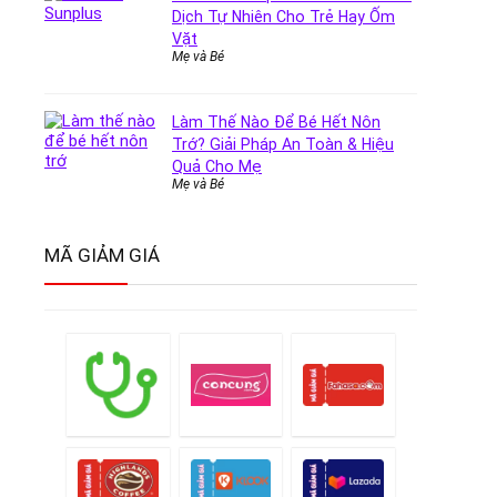
Dịch Tự Nhiên Cho Trẻ Hay Ốm
Vặt
Mẹ và Bé
Làm Thế Nào Để Bé Hết Nôn
Trớ? Giải Pháp An Toàn & Hiệu
Quả Cho Mẹ
Mẹ và Bé
MÃ GIẢM GIÁ