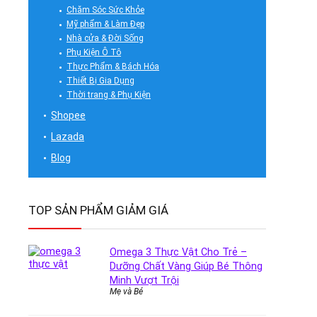
Chăm Sóc Sức Khỏe
Mỹ phẩm & Làm Đẹp
Nhà cửa & Đời Sống
Phụ Kiện Ô Tô
Thực Phẩm & Bách Hóa
Thiết Bị Gia Dụng
Thời trang & Phụ Kiện
Shopee
Lazada
Blog
TOP SẢN PHẨM GIẢM GIÁ
Omega 3 Thực Vật Cho Trẻ –
Dưỡng Chất Vàng Giúp Bé Thông
Minh Vượt Trội
Mẹ và Bé