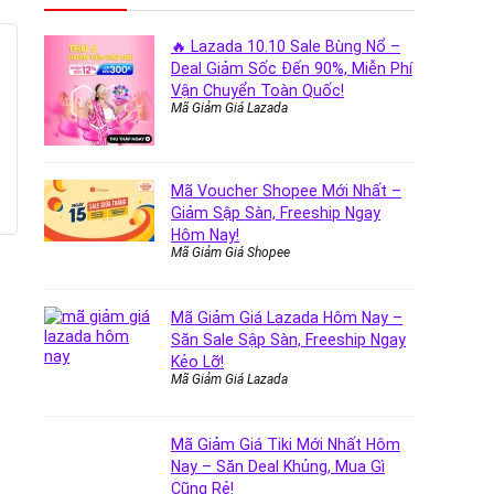
🔥 Lazada 10.10 Sale Bùng Nổ –
Deal Giảm Sốc Đến 90%, Miễn Phí
Vận Chuyển Toàn Quốc!
Mã Giảm Giá Lazada
Mã Voucher Shopee Mới Nhất –
Giảm Sập Sàn, Freeship Ngay
Hôm Nay!
Mã Giảm Giá Shopee
Mã Giảm Giá Lazada Hôm Nay –
Săn Sale Sập Sàn, Freeship Ngay
Kẻo Lỡ!
Mã Giảm Giá Lazada
Mã Giảm Giá Tiki Mới Nhất Hôm
Nay – Săn Deal Khủng, Mua Gì
Cũng Rẻ!