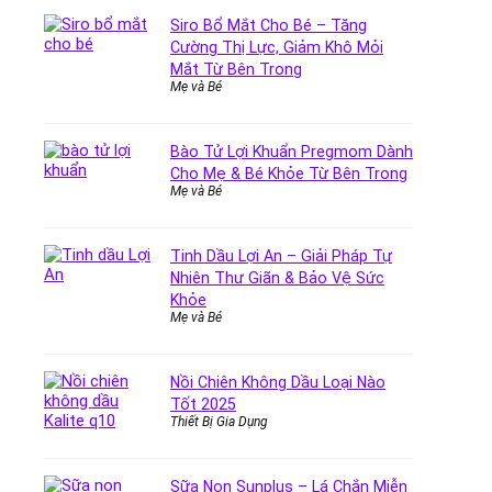
Siro Bổ Mắt Cho Bé – Tăng
Cường Thị Lực, Giảm Khô Mỏi
Mắt Từ Bên Trong
Mẹ và Bé
Bào Tử Lợi Khuẩn Pregmom Dành
Cho Mẹ & Bé Khỏe Từ Bên Trong
Mẹ và Bé
Tinh Dầu Lợi An – Giải Pháp Tự
Nhiên Thư Giãn & Bảo Vệ Sức
Khỏe
Mẹ và Bé
Nồi Chiên Không Dầu Loại Nào
Tốt 2025
Thiết Bị Gia Dụng
Sữa Non Sunplus – Lá Chắn Miễn