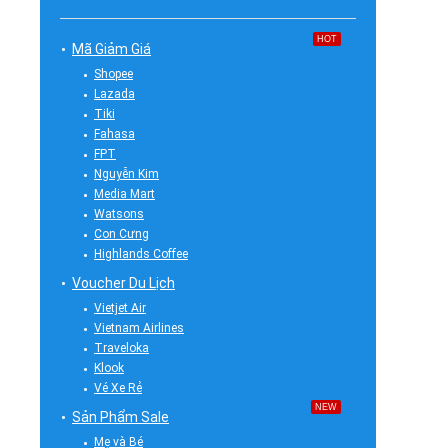
HOT
Mã Giảm Giá
Shopee
Lazada
Tiki
Fahasa
FPT
Nguyễn Kim
Media Mart
Watsons
Con Cưng
Highlands Coffee
Voucher Du Lịch
Vietjet Air
Vietnam Airlines
Traveloka
Klook
Vé Xe Rẻ
NEW
Sản Phẩm Sale
Mẹ và Bé