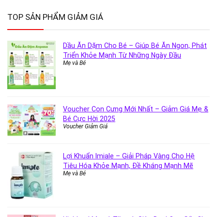
TOP SẢN PHẨM GIẢM GIÁ
Dầu Ăn Dặm Cho Bé – Giúp Bé Ăn Ngon, Phát
Triển Khỏe Mạnh Từ Những Ngày Đầu
Mẹ và Bé
Voucher Con Cưng Mới Nhất – Giảm Giá Mẹ &
Bé Cực Hời 2025
Voucher Giảm Giá
Lợi Khuẩn Imiale – Giải Pháp Vàng Cho Hệ
Tiêu Hóa Khỏe Mạnh, Đề Kháng Mạnh Mẽ
Mẹ và Bé