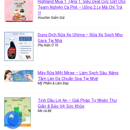
Highland Mua 1 Tặng 1: Siêu Deal Cực Gắt Cho
Team Nghiện Cà Phê – Uống 2 Ly Mà Chỉ Trả
1!
Voucher Giảm Giá
Dung Dịch Rửa Xe Ultima – Rửa Xe Sạch Như
Gara Tại Nhà
Phụ Kiện Ô Tô
Máy Rửa Mặt Mirae – Làm Sạch Sâu, Nâng
Tầm Làn Da Chuẩn Spa Tại Nhà!
Mỹ Phẩm & Làm Đẹp
Tinh Dầu Lợi An – Giải Pháp Tự Nhiên Thư
Giãn & Bảo Vệ Sức Khỏe
Mẹ và Bé