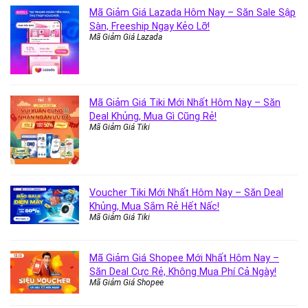
Mã Giảm Giá Lazada Hôm Nay – Săn Sale Sập
Sàn, Freeship Ngay Kẻo Lỡ!
Mã Giảm Giá Lazada
Mã Giảm Giá Tiki Mới Nhất Hôm Nay – Săn
Deal Khủng, Mua Gì Cũng Rẻ!
Mã Giảm Giá Tiki
Voucher Tiki Mới Nhất Hôm Nay – Săn Deal
Khủng, Mua Sắm Rẻ Hết Nấc!
Mã Giảm Giá Tiki
Mã Giảm Giá Shopee Mới Nhất Hôm Nay –
Săn Deal Cực Rẻ, Không Mua Phí Cả Ngày!
Mã Giảm Giá Shopee