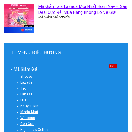
Mã Giảm Giá Lazada Mới Nhất Hôm Nay – Săn
Deal Cực Rẻ, Mua Hàng Không Lo Về Giá!
Mã Giảm Giá Lazada
MENU ĐIỀU HƯỚNG
HOT
Mã Giảm Giá
Shopee
Lazada
Tiki
Fahasa
FPT
Nguyễn Kim
Media Mart
Watsons
Con Cưng
Highlands Coffee