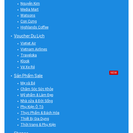
Nguyễn Kim
Media Mart
Watsons
Con Cưng
Highlands Coffee
Voucher Du Lịch
Vietjet Air
Vietnam Airlines
Traveloka
Klook
Vé Xe Rẻ
NEW
Sản Phẩm Sale
Mẹ và Bé
Chăm Sóc Sức Khỏe
Mỹ phẩm & Làm Đẹp
Nhà cửa & Đời Sống
Phụ Kiện Ô Tô
Thực Phẩm & Bách Hóa
Thiết Bị Gia Dụng
Thời trang & Phụ Kiện