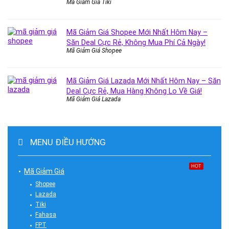
Mã Giảm Giá Tiki
Mã Giảm Giá Shopee Mới Nhất Hôm Nay –
Săn Deal Cực Rẻ, Không Mua Phí Cả Ngày!
Mã Giảm Giá Shopee
Mã Giảm Giá Lazada Mới Nhất Hôm Nay – Săn
Deal Cực Rẻ, Mua Hàng Không Lo Về Giá!
Mã Giảm Giá Lazada
MENU ĐIỀU HƯỚNG
HOT
Mã Giảm Giá
Shopee
Lazada
Tiki
Fahasa
FPT