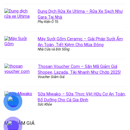
Dung Dịch Rửa Xe Ultima – Rửa Xe Sạch Như
Gara Tại Nhà
Phụ Kiện Ô Tô
Máy Sưởi Gốm Ceramic – Giải Pháp Sưởi Ấm
An Toàn, Tiết Kiệm Cho Mùa Đông
Nhà Cửa và Đời Sống
Thosan Voucher Com – Săn Mã Giảm Giá
Shopee, Lazada, Tiki Nhanh Như Chớp 2025!
Voucher Giảm Giá
Sữa Miwako – Sữa Thực Vật Hữu Cơ An Toàn,
Bổ Dưỡng Cho Cả Gia Đình
Sức Khỏe
MÃ GIẢM GIÁ