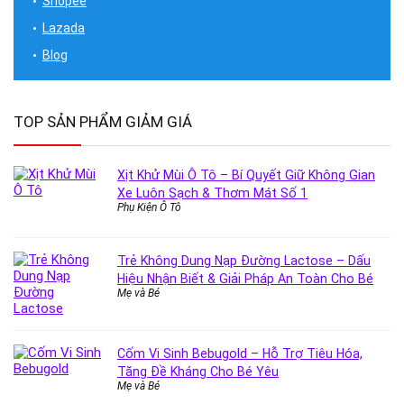
Shopee
Lazada
Blog
TOP SẢN PHẨM GIẢM GIÁ
Xịt Khử Mùi Ô Tô – Bí Quyết Giữ Không Gian
Xe Luôn Sạch & Thơm Mát Số 1
Phụ Kiện Ô Tô
Trẻ Không Dung Nạp Đường Lactose – Dấu
Hiệu Nhận Biết & Giải Pháp An Toàn Cho Bé
Mẹ và Bé
Cốm Vi Sinh Bebugold – Hỗ Trợ Tiêu Hóa,
Tăng Đề Kháng Cho Bé Yêu
Mẹ và Bé