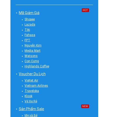
HOT
Mã Giảm Giá
Shopee
Lazada
Tiki
Fahasa
FPT
Nguyễn Kim
Media Mart
Watsons
Con Cưng
Highlands Coffee
Voucher Du Lịch
Vietjet Air
Vietnam Airlines
Traveloka
Klook
Vé Xe Rẻ
NEW
Sản Phẩm Sale
Mẹ và Bé