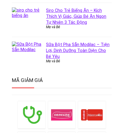
Siro Cho Trẻ Biếng Ăn – Kích
Thích Vị Giác, Giúp Bé Ăn Ngon
Tự Nhiên 3 Tác Động
Mẹ và Bé
Sữa Bột Pha Sẵn Modilac – Tiện
Lợi, Dinh Dưỡng Toàn Diện Cho
Bé Yêu
Mẹ và Bé
MÃ GIẢM GIÁ