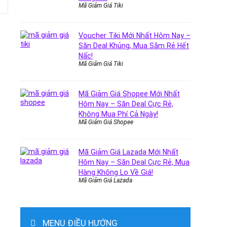
Mã Giảm Giá Tiki
Voucher Tiki Mới Nhất Hôm Nay –
Săn Deal Khủng, Mua Sắm Rẻ Hết
Nấc!
Mã Giảm Giá Tiki
Mã Giảm Giá Shopee Mới Nhất
Hôm Nay – Săn Deal Cực Rẻ,
Không Mua Phí Cả Ngày!
Mã Giảm Giá Shopee
Mã Giảm Giá Lazada Mới Nhất
Hôm Nay – Săn Deal Cực Rẻ, Mua
Hàng Không Lo Về Giá!
Mã Giảm Giá Lazada
MENU ĐIỀU HƯỚNG