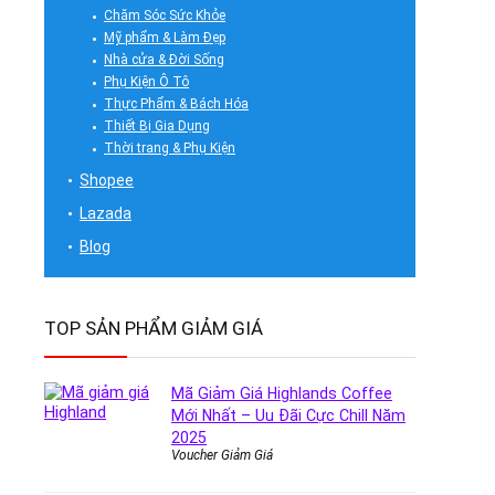
Chăm Sóc Sức Khỏe
Mỹ phẩm & Làm Đẹp
Nhà cửa & Đời Sống
Phụ Kiện Ô Tô
Thực Phẩm & Bách Hóa
Thiết Bị Gia Dụng
Thời trang & Phụ Kiện
Shopee
Lazada
Blog
TOP SẢN PHẨM GIẢM GIÁ
Mã Giảm Giá Highlands Coffee
Mới Nhất – Uu Đãi Cực Chill Năm
2025
Voucher Giảm Giá