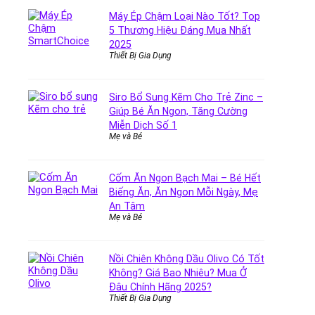
Máy Ép Chậm Loại Nào Tốt? Top
5 Thương Hiệu Đáng Mua Nhất
2025
Thiết Bị Gia Dụng
Siro Bổ Sung Kẽm Cho Trẻ Zinc –
Giúp Bé Ăn Ngon, Tăng Cường
Miễn Dịch Số 1
Mẹ và Bé
Cốm Ăn Ngon Bạch Mai – Bé Hết
Biếng Ăn, Ăn Ngon Mỗi Ngày, Mẹ
An Tâm
Mẹ và Bé
Nồi Chiên Không Dầu Olivo Có Tốt
Không? Giá Bao Nhiêu? Mua Ở
Đâu Chính Hãng 2025?
Thiết Bị Gia Dụng