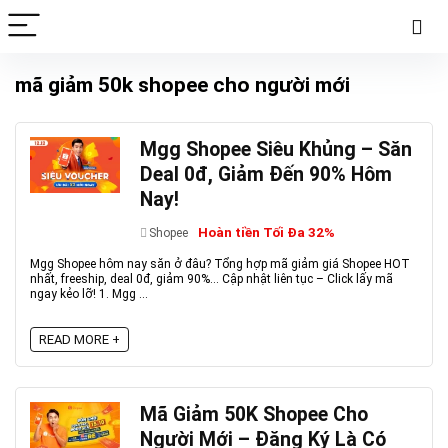
mã giảm 50k shopee cho người mới
Mgg Shopee Siêu Khủng – Săn
Deal 0đ, Giảm Đến 90% Hôm
Nay!
Hoàn tiền Tối Đa 32%
Shopee
Mgg Shopee hôm nay săn ở đâu? Tổng hợp mã giảm giá Shopee HOT
nhất, freeship, deal 0đ, giảm 90%... Cập nhật liên tục – Click lấy mã
ngay kẻo lỡ! 1. Mgg ...
READ MORE +
Mã Giảm 50K Shopee Cho
Người Mới – Đăng Ký Là Có