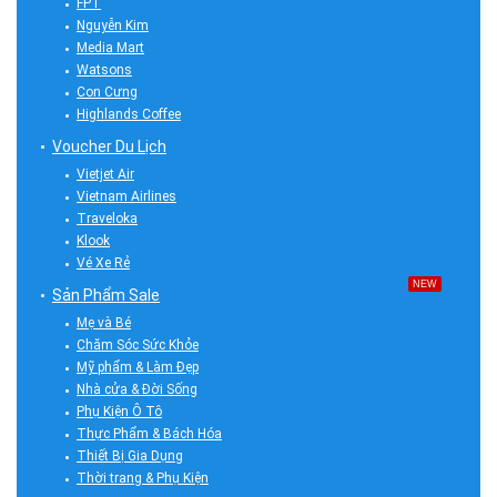
FPT
Nguyễn Kim
Media Mart
Watsons
Con Cưng
Highlands Coffee
Voucher Du Lịch
Vietjet Air
Vietnam Airlines
Traveloka
Klook
Vé Xe Rẻ
NEW
Sản Phẩm Sale
Mẹ và Bé
Chăm Sóc Sức Khỏe
Mỹ phẩm & Làm Đẹp
Nhà cửa & Đời Sống
Phụ Kiện Ô Tô
Thực Phẩm & Bách Hóa
Thiết Bị Gia Dụng
Thời trang & Phụ Kiện