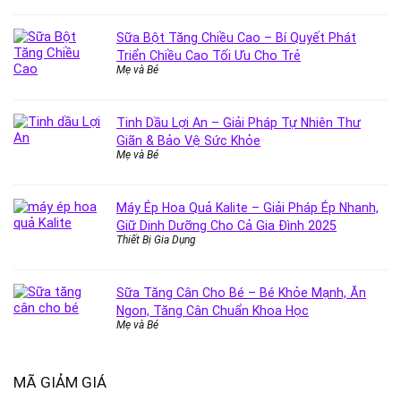
Sữa Bột Tăng Chiều Cao – Bí Quyết Phát
Triển Chiều Cao Tối Ưu Cho Trẻ
Mẹ và Bé
Tinh Dầu Lợi An – Giải Pháp Tự Nhiên Thư
Giãn & Bảo Vệ Sức Khỏe
Mẹ và Bé
Máy Ép Hoa Quả Kalite – Giải Pháp Ép Nhanh,
Giữ Dinh Dưỡng Cho Cả Gia Đình 2025
Thiết Bị Gia Dụng
Sữa Tăng Cân Cho Bé – Bé Khỏe Mạnh, Ăn
Ngon, Tăng Cân Chuẩn Khoa Học
Mẹ và Bé
MÃ GIẢM GIÁ