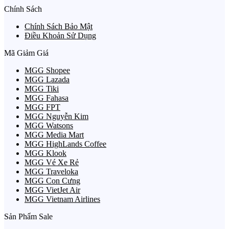
Chính Sách
Chính Sách Bảo Mật
Điều Khoản Sử Dụng
Mã Giảm Giá
MGG Shopee
MGG Lazada
MGG Tiki
MGG Fahasa
MGG FPT
MGG Nguyễn Kim
MGG Watsons
MGG Media Mart
MGG HighLands Coffee
MGG Klook
MGG Vé Xe Rẻ
MGG Traveloka
MGG Con Cưng
MGG VietJet Air
MGG Vietnam Airlines
Sản Phẩm Sale