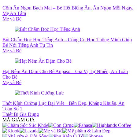
Cốm Ăn Ngon Bạch Mai – Bé Hết Biếng Ăn, Ăn Ngon Mỗi Ngày,
Mẹ An Tâm
Mẹ và Bé
Bút Chấm Đọc Học Tiếng Anh – Công Cụ Học Thông Minh Giúp
Bé Nói Tiếng Anh Tự Tin
Mẹ và Bé
Hạt Nêm Ăn Dặm Cho Bé Anpaso – Gia Vị Tự Nhiên, An Toàn
Cho Bé
Mẹ và Bé
Thớt Kính Cường Lực Đại Việt – Bền Đẹp, Kháng Khuẩn, An
Toàn Số 1
Thiết Bị Gia Dụng
MÃ GIẢM GIÁ