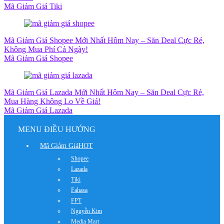
Mã Giảm Giá Tiki
Mã Giảm Giá Shopee Mới Nhất Hôm Nay – Săn Deal Cực Rẻ,
Không Mua Phí Cả Ngày!
Mã Giảm Giá Shopee
Mã Giảm Giá Lazada Mới Nhất Hôm Nay – Săn Deal Cực Rẻ,
Mua Hàng Không Lo Về Giá!
Mã Giảm Giá Lazada
MENU ĐIỀU HƯỚNG
Mã Giảm Giá
HOT
Shopee
Lazada
Tiki
Fahasa
FPT
Nguyễn Kim
Media Mart