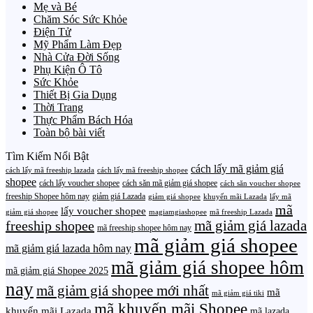
Mẹ và Bé
Chăm Sóc Sức Khỏe
Điện Tử
Mỹ Phẩm Làm Đẹp
Nhà Cửa Đời Sống
Phụ Kiện Ô Tô
Sức Khỏe
Thiết Bị Gia Dụng
Thời Trang
Thực Phẩm Bách Hóa
Toàn bộ bài viết
Tìm Kiếm Nổi Bật
cách lấy mã giảm giá
cách lấy mã freeship lazada
cách lấy mã freeship shopee
shopee
cách lấy voucher shopee
cách săn mã giảm giá shopee
cách săn voucher shopee
freeship Shopee hôm nay
giảm giá Lazada
giảm giá shopee
khuyến mãi Lazada
lấy mã
mã
lấy voucher shopee
giảm giá shopee
magiamgiashopee
mã freeship Lazada
freeship shopee
mã giảm giá lazada
mã freeship shopee hôm nay
mã giảm giá shopee
mã giảm giá lazada hôm nay
mã giảm giá shopee hôm
mã giảm giá Shopee 2025
nay
mã giảm giá shopee mới nhất
mã
mã giảm giá tiki
mã khuyến mãi Shopee
khuyến mãi Lazada
mã lazada