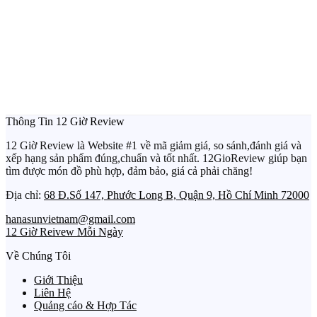
Thông Tin 12 Giờ Review
12 Giờ Review là Website #1 về mã giảm giá, so sánh,đánh giá và
xếp hạng sản phẩm đúng,chuẩn và tốt nhất. 12GioReview giúp bạn
tìm được món đồ phù hợp, đảm bảo, giá cả phải chăng!
Địa chỉ:
68 Đ.Số 147, Phước Long B, Quận 9, Hồ Chí Minh 72000
hanasunvietnam@gmail.com
12 Giờ Reivew Mỗi Ngày
Về Chúng Tôi
Giới Thiệu
Liên Hệ
Quảng cáo & Hợp Tác