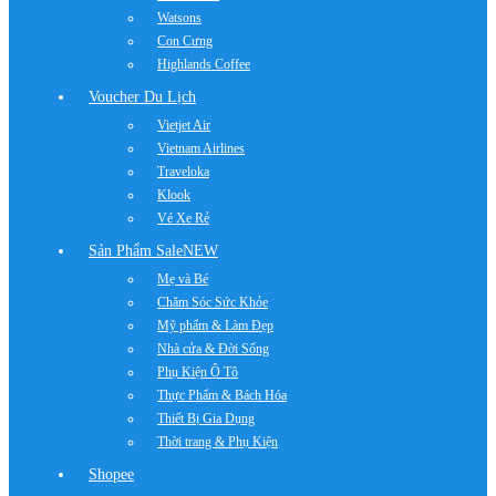
Watsons
Con Cưng
Highlands Coffee
Voucher Du Lịch
Vietjet Air
Vietnam Airlines
Traveloka
Klook
Vé Xe Rẻ
Sản Phẩm Sale
NEW
Mẹ và Bé
Chăm Sóc Sức Khỏe
Mỹ phẩm & Làm Đẹp
Nhà cửa & Đời Sống
Phụ Kiện Ô Tô
Thực Phẩm & Bách Hóa
Thiết Bị Gia Dụng
Thời trang & Phụ Kiện
Shopee