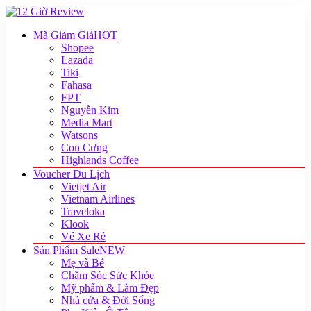
Mã Giảm Giá
HOT
Shopee
Lazada
Tiki
Fahasa
FPT
Nguyễn Kim
Media Mart
Watsons
Con Cưng
Highlands Coffee
Voucher Du Lịch
Vietjet Air
Vietnam Airlines
Traveloka
Klook
Vé Xe Rẻ
Sản Phẩm Sale
NEW
Mẹ và Bé
Chăm Sóc Sức Khỏe
Mỹ phẩm & Làm Đẹp
Nhà cửa & Đời Sống