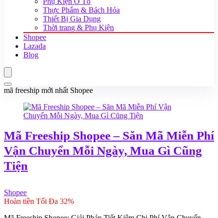
Phụ Kiện Ô Tô
Thực Phẩm & Bách Hóa
Thiết Bị Gia Dụng
Thời trang & Phụ Kiện
Shopee
Lazada
Blog
mã freeship mới nhất Shopee
Mã Freeship Shopee – Săn Mã Miễn Phí
Vận Chuyển Mỗi Ngày, Mua Gì Cũng
Tiện
Shopee
Hoàn tiền Tối Đa 32%
Mã Freeship Shopee: Giải Pháp Tiết Kiệm Chi Phí Vận Chuyển