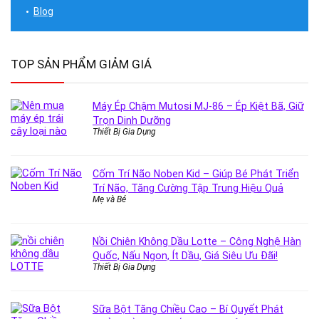
Blog
TOP SẢN PHẨM GIẢM GIÁ
Máy Ép Chậm Mutosi MJ-86 – Ép Kiệt Bã, Giữ
Trọn Dinh Dưỡng
Thiết Bị Gia Dụng
Cốm Trí Não Noben Kid – Giúp Bé Phát Triển
Trí Não, Tăng Cường Tập Trung Hiệu Quả
Mẹ và Bé
Nồi Chiên Không Dầu Lotte – Công Nghệ Hàn
Quốc, Nấu Ngon, Ít Dầu, Giá Siêu Ưu Đãi!
Thiết Bị Gia Dụng
Sữa Bột Tăng Chiều Cao – Bí Quyết Phát