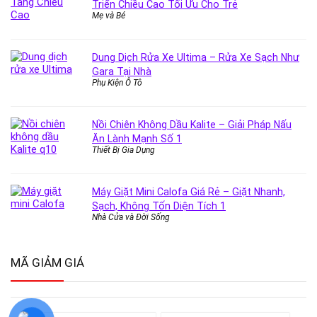
Triển Chiều Cao Tối Ưu Cho Trẻ
Mẹ và Bé
Dung Dịch Rửa Xe Ultima – Rửa Xe Sạch Như
Gara Tại Nhà
Phụ Kiện Ô Tô
Nồi Chiên Không Dầu Kalite – Giải Pháp Nấu
Ăn Lành Mạnh Số 1
Thiết Bị Gia Dụng
Máy Giặt Mini Calofa Giá Rẻ – Giặt Nhanh,
Sạch, Không Tốn Diện Tích 1
Nhà Cửa và Đời Sống
MÃ GIẢM GIÁ