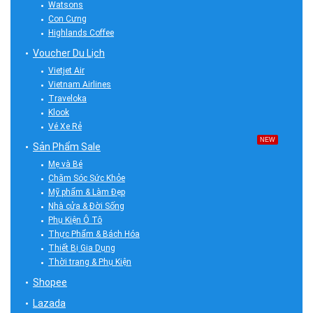
Watsons
Con Cưng
Highlands Coffee
Voucher Du Lịch
Vietjet Air
Vietnam Airlines
Traveloka
Klook
Vé Xe Rẻ
NEW
Sản Phẩm Sale
Mẹ và Bé
Chăm Sóc Sức Khỏe
Mỹ phẩm & Làm Đẹp
Nhà cửa & Đời Sống
Phụ Kiện Ô Tô
Thực Phẩm & Bách Hóa
Thiết Bị Gia Dụng
Thời trang & Phụ Kiện
Shopee
Lazada