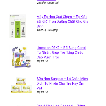
Voucher Giảm Giá
Máy Ép Hoa Quả Chậm – Ép Kiệt
Bã, Giữ Trọn Dưỡng Chất Cho Gia
Đình
Thiết Bị Gia Dụng
Lineabon D3K2 – Bổ Sung Canxi
Tự Nhiên, Giúp Trẻ Tăng Chiều
Cao Vượt Trội
Mẹ và Bé
Sữa Non Sunplus – Lá Chắn Miễn
Dịch Tự Nhiên Cho Trẻ Hay Ốm
Vặt
Mẹ và Bé