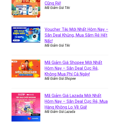
Cũng Rẻ!
Mã Giảm Giá Tiki
Voucher Tiki Mới Nhất Hôm Nay –
Săn Deal Khủng, Mua Sắm Rẻ Hết
Nấc!
Mã Giảm Giá Tiki
Mã Giảm Giá Shopee Mới Nhất
Hôm Nay – Săn Deal Cực Rẻ,
Không Mua Phí Cả Ngày!
Mã Giảm Giá Shopee
Mã Giảm Giá Lazada Mới Nhất
Hôm Nay – Săn Deal Cực Rẻ, Mua
Hàng Không Lo Về Giá!
Mã Giảm Giá Lazada