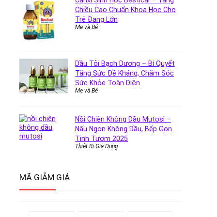
Canxi Sinh Học Bestical – Tăng
Chiều Cao Chuẩn Khoa Học Cho
Trẻ Đang Lớn
Mẹ và Bé
Dầu Tỏi Bạch Dương – Bí Quyết
Tăng Sức Đề Kháng, Chăm Sóc
Sức Khỏe Toàn Diện
Mẹ và Bé
Nồi Chiên Không Dầu Mutosi –
Nấu Ngon Không Dầu, Bếp Gọn
Tinh Tươm 2025
Thiết Bị Gia Dụng
MÃ GIẢM GIÁ