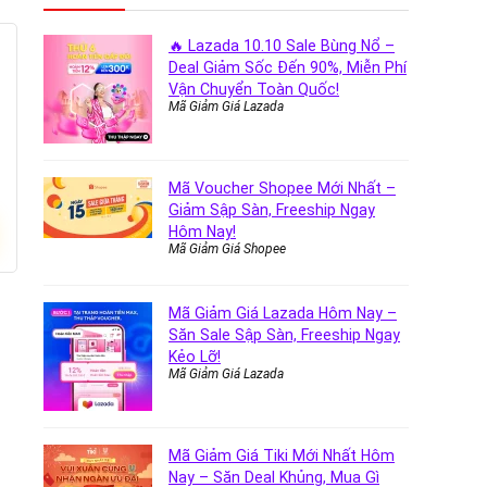
🔥 Lazada 10.10 Sale Bùng Nổ –
Deal Giảm Sốc Đến 90%, Miễn Phí
Vận Chuyển Toàn Quốc!
Mã Giảm Giá Lazada
Mã Voucher Shopee Mới Nhất –
Giảm Sập Sàn, Freeship Ngay
Hôm Nay!
Mã Giảm Giá Shopee
Mã Giảm Giá Lazada Hôm Nay –
Săn Sale Sập Sàn, Freeship Ngay
Kẻo Lỡ!
Mã Giảm Giá Lazada
Mã Giảm Giá Tiki Mới Nhất Hôm
Nay – Săn Deal Khủng, Mua Gì