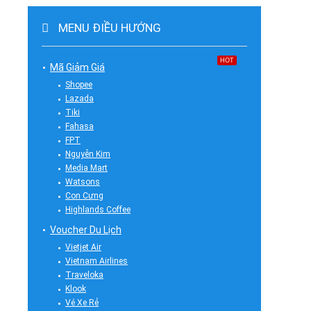
MENU ĐIỀU HƯỚNG
HOT
Mã Giảm Giá
Shopee
Lazada
Tiki
Fahasa
FPT
Nguyễn Kim
Media Mart
Watsons
Con Cưng
Highlands Coffee
Voucher Du Lịch
Vietjet Air
Vietnam Airlines
Traveloka
Klook
Vé Xe Rẻ