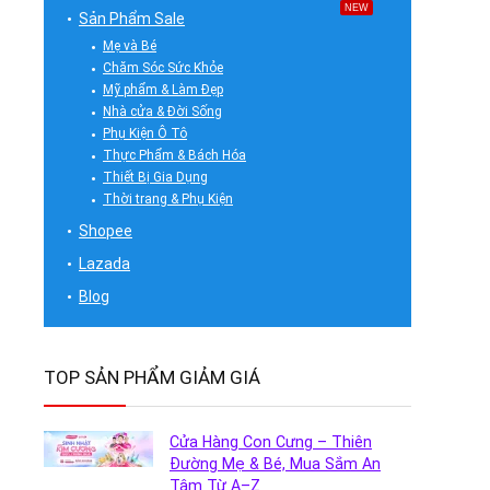
NEW
Sản Phẩm Sale
Mẹ và Bé
Chăm Sóc Sức Khỏe
Mỹ phẩm & Làm Đẹp
Nhà cửa & Đời Sống
Phụ Kiện Ô Tô
Thực Phẩm & Bách Hóa
Thiết Bị Gia Dụng
Thời trang & Phụ Kiện
Shopee
Lazada
Blog
TOP SẢN PHẨM GIẢM GIÁ
Cửa Hàng Con Cưng – Thiên
Đường Mẹ & Bé, Mua Sắm An
Tâm Từ A–Z