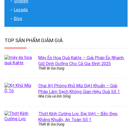
Shopee
Lazada
Blog
TOP SẢN PHẨM GIẢM GIÁ
Máy Ép Hoa Quả Kalite – Giải Pháp Ép Nhanh,
Giữ Dinh Dưỡng Cho Cả Gia Đình 2025
Thiết Bị Gia Dụng
Chai Xịt Phòng Khử Mùi Diệt Khuẩn – Giải
Pháp Làm Sạch Không Gian Hiệu Quả Số 1
Nhà Cửa và Đời Sống
Thớt Kính Cường Lực Đại Việt – Bền Đẹp,
Kháng Khuẩn, An Toàn Số 1
Thiết Bị Gia Dụng