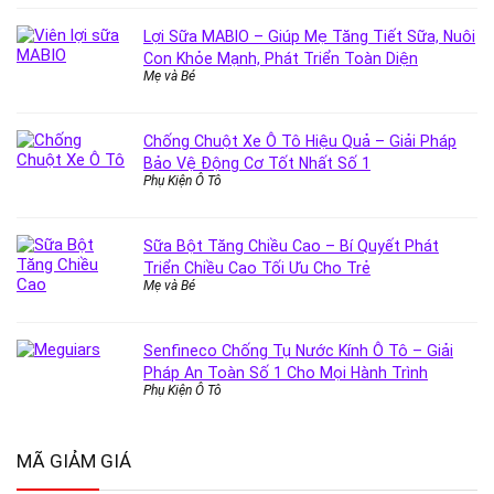
Lợi Sữa MABIO – Giúp Mẹ Tăng Tiết Sữa, Nuôi
Con Khỏe Mạnh, Phát Triển Toàn Diện
Mẹ và Bé
Chống Chuột Xe Ô Tô Hiệu Quả – Giải Pháp
Bảo Vệ Động Cơ Tốt Nhất Số 1
Phụ Kiện Ô Tô
Sữa Bột Tăng Chiều Cao – Bí Quyết Phát
Triển Chiều Cao Tối Ưu Cho Trẻ
Mẹ và Bé
Senfineco Chống Tụ Nước Kính Ô Tô – Giải
Pháp An Toàn Số 1 Cho Mọi Hành Trình
Phụ Kiện Ô Tô
MÃ GIẢM GIÁ