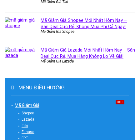
Mã Giảm Giá Tiki
Mã Giảm Giá Shopee Mới Nhất Hôm Nay –
Săn Deal Cực Rẻ, Không Mua Phí Cả Ngày!
Mã Giảm Giá Shopee
Mã Giảm Giá Lazada Mới Nhất Hôm Nay – Săn
Deal Cực Rẻ, Mua Hàng Không Lo Về Giá!
Mã Giảm Giá Lazada
MENU ĐIỀU HƯỚNG
HOT
Mã Giảm Giá
Shopee
Lazada
Tiki
Fahasa
FPT