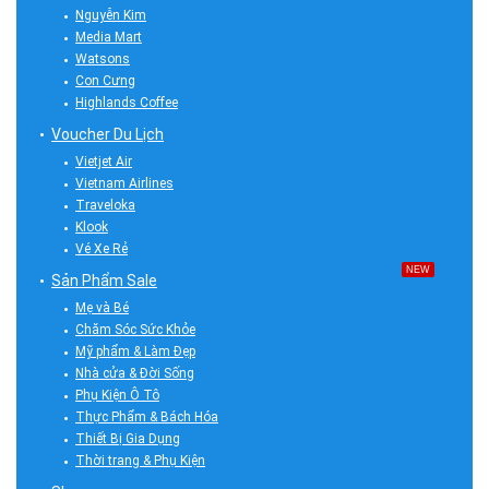
Nguyễn Kim
Media Mart
Watsons
Con Cưng
Highlands Coffee
Voucher Du Lịch
Vietjet Air
Vietnam Airlines
Traveloka
Klook
Vé Xe Rẻ
NEW
Sản Phẩm Sale
Mẹ và Bé
Chăm Sóc Sức Khỏe
Mỹ phẩm & Làm Đẹp
Nhà cửa & Đời Sống
Phụ Kiện Ô Tô
Thực Phẩm & Bách Hóa
Thiết Bị Gia Dụng
Thời trang & Phụ Kiện