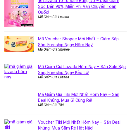
🔥 Lazada 10.10 Sale Bùng Nổ – Deal Giảm
Sốc Đến 90%, Miễn Phí Vận Chuyển Toàn
Quốc!
Mã Giảm Giá Lazada
Mã Voucher Shopee Mới Nhất – Giảm Sập
Sàn, Freeship Ngay Hôm Nay!
Mã Giảm Giá Shopee
Mã Giảm Giá Lazada Hôm Nay – Săn Sale Sập
Sàn, Freeship Ngay Kẻo Lỡ!
Mã Giảm Giá Lazada
Mã Giảm Giá Tiki Mới Nhất Hôm Nay – Săn
Deal Khủng, Mua Gì Cũng Rẻ!
Mã Giảm Giá Tiki
Voucher Tiki Mới Nhất Hôm Nay – Săn Deal
Khủng, Mua Sắm Rẻ Hết Nấc!