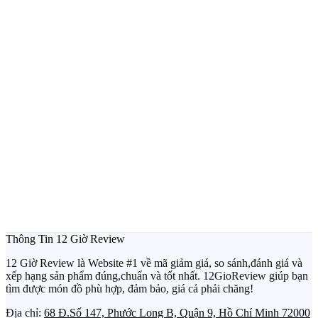
Thông Tin 12 Giờ Review
12 Giờ Review là Website #1 về mã giảm giá, so sánh,đánh giá và
xếp hạng sản phẩm đúng,chuẩn và tốt nhất. 12GioReview giúp bạn
tìm được món đồ phù hợp, đảm bảo, giá cả phải chăng!
Địa chỉ:
68 Đ.Số 147, Phước Long B, Quận 9, Hồ Chí Minh 72000