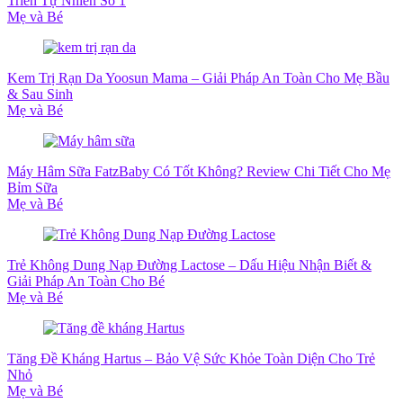
Triển Tự Nhiên Số 1
Mẹ và Bé
Kem Trị Rạn Da Yoosun Mama – Giải Pháp An Toàn Cho Mẹ Bầu
& Sau Sinh
Mẹ và Bé
Máy Hâm Sữa FatzBaby Có Tốt Không? Review Chi Tiết Cho Mẹ
Bỉm Sữa
Mẹ và Bé
Trẻ Không Dung Nạp Đường Lactose – Dấu Hiệu Nhận Biết &
Giải Pháp An Toàn Cho Bé
Mẹ và Bé
Tăng Đề Kháng Hartus – Bảo Vệ Sức Khỏe Toàn Diện Cho Trẻ
Nhỏ
Mẹ và Bé