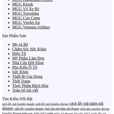
MGG Klook
MGG Vé Xe Rẻ
MGG Traveloka
MGG Con Cưng
MGG VietJet Air
MGG Vietnam Airlines
Sản Phẩm Sale
Mẹ và Bé
Chăm Sóc Sức Khỏe
Điện Tử
Mỹ Phẩm Làm Đẹp
Nhà Cửa Đời Sống
Phụ Kiện Ô Tô
Sức Khỏe
Thiết Bị Gia Dụng
Thời Trang
Thực Phẩm Bách Hóa
Toàn bộ bài viết
Tìm Kiếm Nổi Bật
cách lấy mã giảm giá
cách lấy mã freeship lazada
cách lấy mã freeship shopee
shopee
cách lấy voucher shopee
cách săn mã giảm giá shopee
cách săn voucher shopee
freeship Shopee hôm nay
giảm giá Lazada
giảm giá shopee
khuyến mãi Lazada
lấy mã