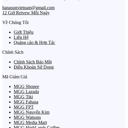
hanasunvietnam@gmail.com
12 Giờ Reivew Mỗi Ngày
Về Chúng Tôi
Giới Thiệu
Liên Hệ
Quảng cáo & Hợp Tác
Chính Sách
Chính Sách Bảo Mật
Điều Khoản Sử Dụng
Mã Giảm Giá
MGG Shopee
MGG Lazada
MGG Tiki
MGG Fahasa
MGG FPT
MGG Nguyễn Kim
MGG Watsons
MGG Media Mart
MGG HighLands Coffee