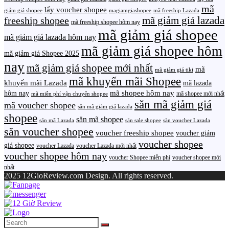
mã
lấy voucher shopee
giảm giá shopee
magiamgiashopee
mã freeship Lazada
freeship shopee
mã giảm giá lazada
mã freeship shopee hôm nay
mã giảm giá shopee
mã giảm giá lazada hôm nay
mã giảm giá shopee hôm
mã giảm giá Shopee 2025
nay
mã giảm giá shopee mới nhất
mã
mã giảm giá tiki
mã khuyến mãi Shopee
khuyến mãi Lazada
mã lazada
mã shopee hôm nay
hôm nay
mã shopee mới nhất
mã miễn phí vận chuyển shopee
săn mã giảm giá
mã voucher shopee
săn mã giảm giá lazada
shopee
săn mã shopee
săn mã Lazada
săn sale shopee
săn voucher Lazada
săn voucher shopee
voucher freeship shopee
voucher giảm
voucher shopee
giá shopee
voucher Lazada
voucher Lazada mới nhất
voucher shopee hôm nay
voucher Shopee miễn phí
voucher shopee mới
nhất
2025 12GioReview.com Design. All rights reserved.