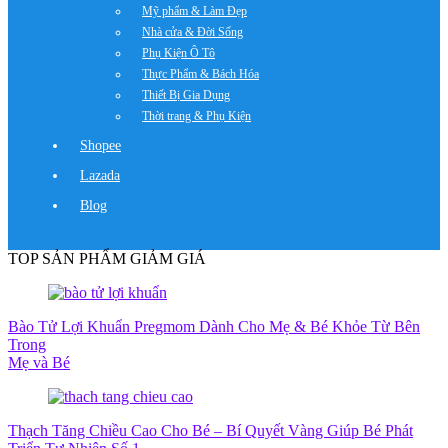
Mỹ phẩm & Làm Đẹp
Nhà cửa & Đời Sống
Phụ Kiện Ô Tô
Thực Phẩm & Bách Hóa
Thiết Bị Gia Dụng
Thời trang & Phụ Kiện
Shopee
Lazada
Blog
TOP SẢN PHẨM GIẢM GIÁ
Bào Tử Lợi Khuẩn Pregmom Dành Cho Mẹ & Bé Khỏe Từ Bên
Trong
Mẹ và Bé
Thạch Tăng Chiều Cao Cho Bé – Bí Quyết Vàng Giúp Bé Phát