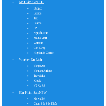
Mã Giảm Giá
HOT
Shopee
Lazada
Tiki
Fahasa
FPT
Nguyễn Kim
Media Mart
Watsons
Con Cưng
Highlands Coffee
Voucher Du Lịch
Vietjet Air
Vietnam Airlines
Traveloka
Klook
Vé Xe Rẻ
Sản Phẩm Sale
NEW
Mẹ và Bé
Chăm Sóc Sức Khỏe