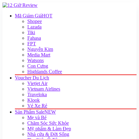
Mã Giảm Giá
HOT
Shopee
Lazada
Tiki
Fahasa
FPT
Nguyễn Kim
Media Mart
Watsons
Con Cưng
Highlands Coffee
Voucher Du Lịch
Vietjet Air
Vietnam Airlines
Traveloka
Klook
Vé Xe Rẻ
Sản Phẩm Sale
NEW
Mẹ và Bé
Chăm Sóc Sức Khỏe
Mỹ phẩm & Làm Đẹp
Nhà cửa & Đời Sống