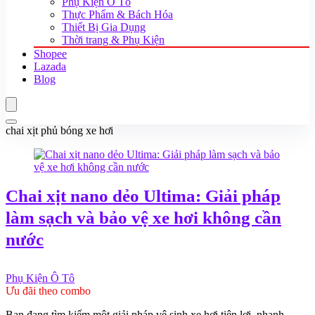
Phụ Kiện Ô Tô
Thực Phẩm & Bách Hóa
Thiết Bị Gia Dụng
Thời trang & Phụ Kiện
Shopee
Lazada
Blog
chai xịt phủ bóng xe hơi
Chai xịt nano dẻo Ultima: Giải pháp
làm sạch và bảo vệ xe hơi không cần
nước
Phụ Kiện Ô Tô
Ưu đãi theo combo
Bạn đang tìm kiếm một giải pháp vệ sinh xe hơi tiện lợi, nhanh