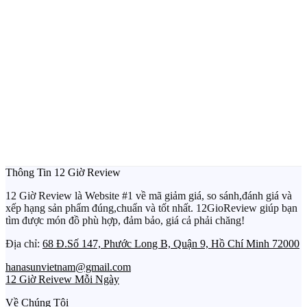
Thông Tin 12 Giờ Review
12 Giờ Review là Website #1 về mã giảm giá, so sánh,đánh giá và
xếp hạng sản phẩm đúng,chuẩn và tốt nhất. 12GioReview giúp bạn
tìm được món đồ phù hợp, đảm bảo, giá cả phải chăng!
Địa chỉ:
68 Đ.Số 147, Phước Long B, Quận 9, Hồ Chí Minh 72000
hanasunvietnam@gmail.com
12 Giờ Reivew Mỗi Ngày
Về Chúng Tôi