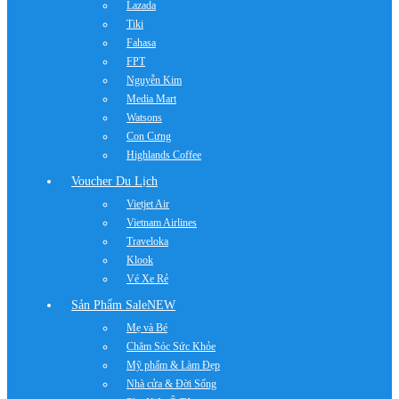
Lazada
Tiki
Fahasa
FPT
Nguyễn Kim
Media Mart
Watsons
Con Cưng
Highlands Coffee
Voucher Du Lịch
Vietjet Air
Vietnam Airlines
Traveloka
Klook
Vé Xe Rẻ
Sản Phẩm Sale
NEW
Mẹ và Bé
Chăm Sóc Sức Khỏe
Mỹ phẩm & Làm Đẹp
Nhà cửa & Đời Sống