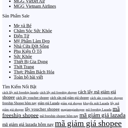
MGG VietJet Air
MGG Vietnam Airlines
Sản Phẩm Sale
Mẹ và Bé
Chăm Sóc Sức Khỏe
Điện Tử
Mỹ Phẩm Làm Đẹp
Nhà Cửa Đời Sống
Phụ Kiện Ô Tô
Sức Khỏe
Thiết Bị Gia Dụng
Thời Trang
Thực Phẩm Bách Hóa
Toàn bộ bài viết
Tìm Kiếm Nổi Bật
cách lấy mã giảm giá
cách lấy mã freeship lazada
cách lấy mã freeship shopee
shopee
cách lấy voucher shopee
cách săn mã giảm giá shopee
cách săn voucher shopee
freeship Shopee hôm nay
giảm giá Lazada
giảm giá shopee
khuyến mãi Lazada
lấy mã
mã
lấy voucher shopee
giảm giá shopee
magiamgiashopee
mã freeship Lazada
freeship shopee
mã giảm giá lazada
mã freeship shopee hôm nay
mã giảm giá shopee
mã giảm giá lazada hôm nay