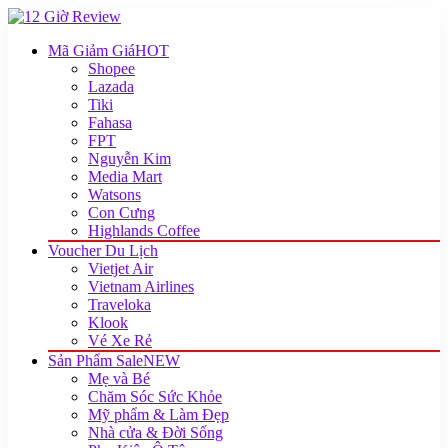
Mã Giảm Giá
HOT
Shopee
Lazada
Tiki
Fahasa
FPT
Nguyễn Kim
Media Mart
Watsons
Con Cưng
Highlands Coffee
Voucher Du Lịch
Vietjet Air
Vietnam Airlines
Traveloka
Klook
Vé Xe Rẻ
Sản Phẩm Sale
NEW
Mẹ và Bé
Chăm Sóc Sức Khỏe
Mỹ phẩm & Làm Đẹp
Nhà cửa & Đời Sống