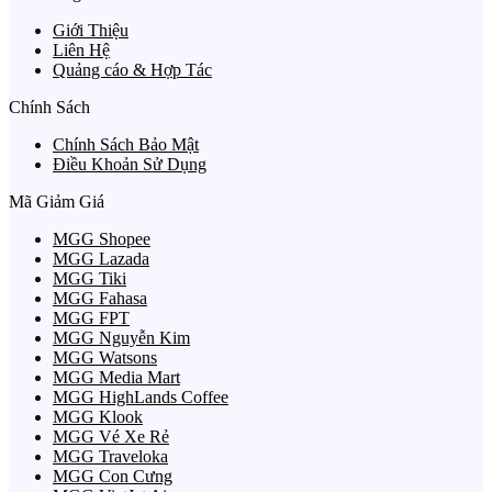
Giới Thiệu
Liên Hệ
Quảng cáo & Hợp Tác
Chính Sách
Chính Sách Bảo Mật
Điều Khoản Sử Dụng
Mã Giảm Giá
MGG Shopee
MGG Lazada
MGG Tiki
MGG Fahasa
MGG FPT
MGG Nguyễn Kim
MGG Watsons
MGG Media Mart
MGG HighLands Coffee
MGG Klook
MGG Vé Xe Rẻ
MGG Traveloka
MGG Con Cưng