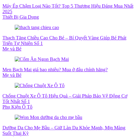
Máy Ép Chậm Loại Nào Tốt? Top 5 Thương Hiệu Đáng Mua Nhất
2025
Thiết Bị Gia Dụng
Thạch Tăng Chiều Cao Cho Bé – Bí Quyết Vàng Giúp Bé Phát
Triển Tự Nhiên Số 1
Mẹ và Bé
Men Bạch Mai giá bao nhiêu? Mua ở đâu chính hãng?
Mẹ và Bé
Chống Chuột Xe Ô Tô Hiệu Quả – Giải Pháp Bảo Vệ Động Cơ
Tốt Nhất Số 1
Phụ Kiện Ô Tô
Dưỡng Da Cho Mẹ Bầu – Giữ Làn Da Khỏe Mạnh, Mịn Màng
Suốt Thai Kỳ