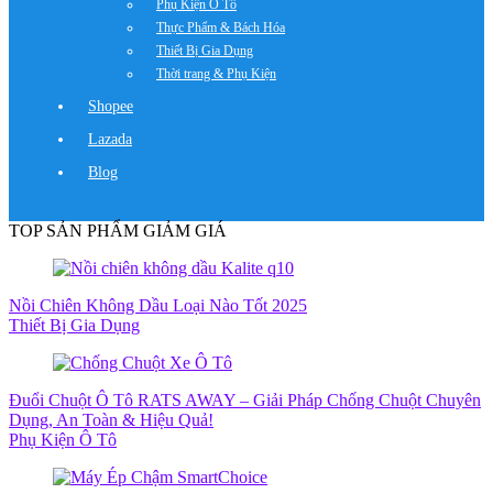
Phụ Kiện Ô Tô
Thực Phẩm & Bách Hóa
Thiết Bị Gia Dụng
Thời trang & Phụ Kiện
Shopee
Lazada
Blog
TOP SẢN PHẨM GIẢM GIÁ
Nồi Chiên Không Dầu Loại Nào Tốt 2025
Thiết Bị Gia Dụng
Đuổi Chuột Ô Tô RATS AWAY – Giải Pháp Chống Chuột Chuyên
Dụng, An Toàn & Hiệu Quả!
Phụ Kiện Ô Tô