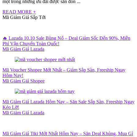
một trong những ưu đãi được săn đón ...
READ MORE +
Mã Giảm Giá Sắp Tới
🔥 Lazada 10.10 Sale Bùng Nổ – Deal Giảm Sốc Đến 90%, Miễn
Phí Vận Chuyển Toàn Quốc!
Mã Giảm Giá Lazada
Mã Voucher Shopee Mới Nhất – Giảm Sập Sàn, Freeship Ngay
Hôm Nay!
Mã Giảm Giá Shopee
Mã Giảm Giá Lazada Hôm Nay – Săn Sale Sập Sàn, Freeship Ngay
Kẻo Lỡ!
Mã Giảm Giá Lazada
Mã Giảm Giá Tiki Mới Nhất Hôm Nay – Săn Deal Khủng, Mua Gì