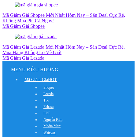
Mã Giảm Giá Shopee Mới Nhất Hôm Nay – Săn Deal Cực Rẻ,
Không Mua Phí Cả Ngày!
Mã Giảm Giá Shopee
Mã Giảm Giá Lazada Mới Nhất Hôm Nay – Săn Deal Cực Rẻ,
Mua Hàng Không Lo Về Giá!
Mã Giảm Giá Lazada
MENU ĐIỀU HƯỚNG
Mã Giảm Giá
HOT
Shopee
Lazada
Tiki
Fahasa
FPT
Nguyễn Kim
Media Mart
Watsons