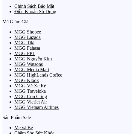
Chính Sách Bảo Mật
Điều Khoản Sử Dụng
Mã Giảm Giá
MGG Shopee
MGG Lazada
MGG Tiki
MGG Fahasa
MGG FPT
MGG Nguyễn Kim
MGG Watsons
MGG Media Mart
MGG HighLands Coffee
MGG Klook
MGG Vé Xe Rẻ
MGG Traveloka
MGG Con Cưng
MGG VietJet Air
MGG Vietnam Airlines
Sản Phẩm Sale
Mẹ và Bé
Chăm Sóc Sức Khỏe