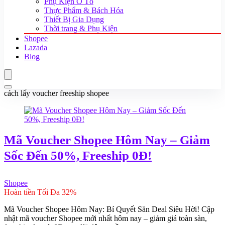
Phụ Kiện Ô Tô
Thực Phẩm & Bách Hóa
Thiết Bị Gia Dụng
Thời trang & Phụ Kiện
Shopee
Lazada
Blog
cách lấy voucher freeship shopee
Mã Voucher Shopee Hôm Nay – Giảm
Sốc Đến 50%, Freeship 0Đ!
Shopee
Hoàn tiền Tối Đa 32%
Mã Voucher Shopee Hôm Nay: Bí Quyết Săn Deal Siêu Hời! Cập
nhật mã voucher Shopee mới nhất hôm nay – giảm giá toàn sàn,