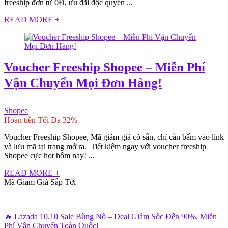
freeship đơn từ 0Đ, ưu đãi độc quyền ...
READ MORE +
Voucher Freeship Shopee – Miễn Phí
Vận Chuyển Mọi Đơn Hàng!
Shopee
Hoàn tiền Tối Đa 32%
Voucher Freeship Shopee, Mã giảm giá có sẵn, chỉ cần bấm vào link
và lưu mã tại trang mở ra. Tiết kiệm ngay với voucher freeship
Shopee cực hot hôm nay! ...
READ MORE +
Mã Giảm Giá Sắp Tới
🔥 Lazada 10.10 Sale Bùng Nổ – Deal Giảm Sốc Đến 90%, Miễn
Phí Vận Chuyển Toàn Quốc!