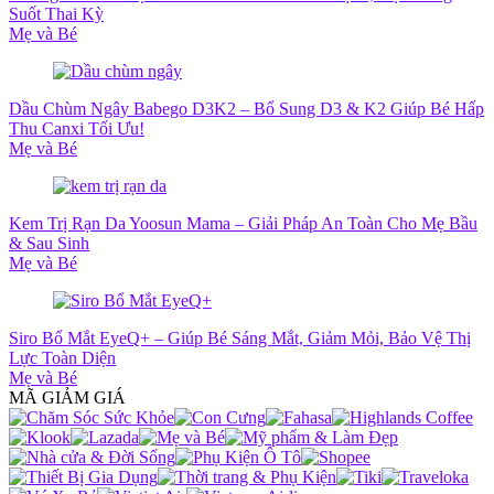
Suốt Thai Kỳ
Mẹ và Bé
Dầu Chùm Ngây Babego D3K2 – Bổ Sung D3 & K2 Giúp Bé Hấp
Thu Canxi Tối Ưu!
Mẹ và Bé
Kem Trị Rạn Da Yoosun Mama – Giải Pháp An Toàn Cho Mẹ Bầu
& Sau Sinh
Mẹ và Bé
Siro Bổ Mắt EyeQ+ – Giúp Bé Sáng Mắt, Giảm Mỏi, Bảo Vệ Thị
Lực Toàn Diện
Mẹ và Bé
MÃ GIẢM GIÁ