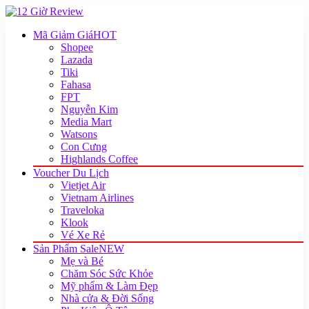
Mã Giảm Giá
HOT
Shopee
Lazada
Tiki
Fahasa
FPT
Nguyễn Kim
Media Mart
Watsons
Con Cưng
Highlands Coffee
Voucher Du Lịch
Vietjet Air
Vietnam Airlines
Traveloka
Klook
Vé Xe Rẻ
Sản Phẩm Sale
NEW
Mẹ và Bé
Chăm Sóc Sức Khỏe
Mỹ phẩm & Làm Đẹp
Nhà cửa & Đời Sống