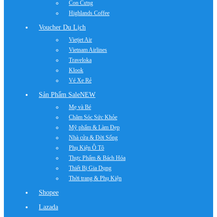
Con Cưng
Highlands Coffee
Voucher Du Lịch
Vietjet Air
Vietnam Airlines
Traveloka
Klook
Vé Xe Rẻ
Sản Phẩm Sale
NEW
Mẹ và Bé
Chăm Sóc Sức Khỏe
Mỹ phẩm & Làm Đẹp
Nhà cửa & Đời Sống
Phụ Kiện Ô Tô
Thực Phẩm & Bách Hóa
Thiết Bị Gia Dụng
Thời trang & Phụ Kiện
Shopee
Lazada