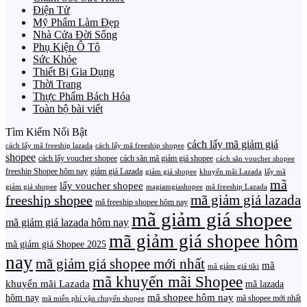
Điện Tử
Mỹ Phẩm Làm Đẹp
Nhà Cửa Đời Sống
Phụ Kiện Ô Tô
Sức Khỏe
Thiết Bị Gia Dụng
Thời Trang
Thực Phẩm Bách Hóa
Toàn bộ bài viết
Tìm Kiếm Nổi Bật
cách lấy mã giảm giá
cách lấy mã freeship lazada
cách lấy mã freeship shopee
shopee
cách lấy voucher shopee
cách săn mã giảm giá shopee
cách săn voucher shopee
freeship Shopee hôm nay
giảm giá Lazada
giảm giá shopee
khuyến mãi Lazada
lấy mã
mã
lấy voucher shopee
giảm giá shopee
magiamgiashopee
mã freeship Lazada
freeship shopee
mã giảm giá lazada
mã freeship shopee hôm nay
mã giảm giá shopee
mã giảm giá lazada hôm nay
mã giảm giá shopee hôm
mã giảm giá Shopee 2025
nay
mã giảm giá shopee mới nhất
mã
mã giảm giá tiki
mã khuyến mãi Shopee
khuyến mãi Lazada
mã lazada
mã shopee hôm nay
hôm nay
mã shopee mới nhất
mã miễn phí vận chuyển shopee