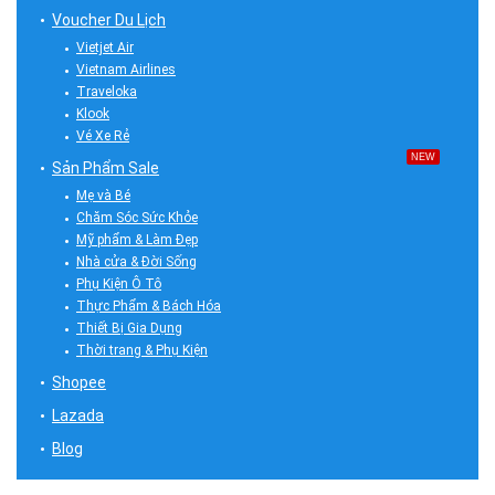
Voucher Du Lịch
Vietjet Air
Vietnam Airlines
Traveloka
Klook
Vé Xe Rẻ
NEW
Sản Phẩm Sale
Mẹ và Bé
Chăm Sóc Sức Khỏe
Mỹ phẩm & Làm Đẹp
Nhà cửa & Đời Sống
Phụ Kiện Ô Tô
Thực Phẩm & Bách Hóa
Thiết Bị Gia Dụng
Thời trang & Phụ Kiện
Shopee
Lazada
Blog