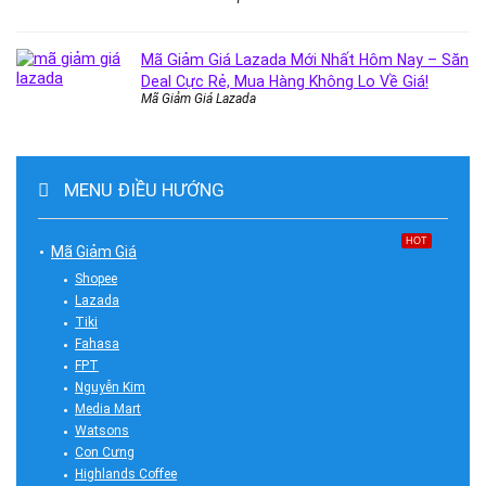
Mã Giảm Giá Lazada Mới Nhất Hôm Nay – Săn
Deal Cực Rẻ, Mua Hàng Không Lo Về Giá!
Mã Giảm Giá Lazada
MENU ĐIỀU HƯỚNG
HOT
Mã Giảm Giá
Shopee
Lazada
Tiki
Fahasa
FPT
Nguyễn Kim
Media Mart
Watsons
Con Cưng
Highlands Coffee