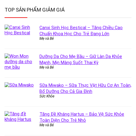
TOP SẢN PHẨM GIẢM GIÁ
Canxi Sinh Học Bestical – Tăng Chiều Cao
Chuẩn Khoa Học Cho Trẻ Đang Lớn
Mẹ và Bé
Dưỡng Da Cho Mẹ Bầu – Giữ Làn Da Khỏe
Mạnh, Mịn Màng Suốt Thai Kỳ
Mẹ và Bé
Sữa Miwako – Sữa Thực Vật Hữu Cơ An Toàn,
Bổ Dưỡng Cho Cả Gia Đình
Sức Khỏe
Tăng Đề Kháng Hartus – Bảo Vệ Sức Khỏe
Toàn Diện Cho Trẻ Nhỏ
Mẹ và Bé