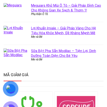
Meguiars Khử Mùi Ô Tô – Giải Pháp Đỉnh Cao
Cho Không Gian Xe Sạch & Thơm 1!
Phụ Kiện Ô Tô
Lợi Khuẩn Imiale – Giải Pháp Vàng Cho Hệ
Tiêu Hóa Khỏe Mạnh, Đề Kháng Mạnh Mẽ
Mẹ và Bé
Sữa Bột Pha Sẵn Modilac – Tiện Lợi, Dinh
Dưỡng Toàn Diện Cho Bé Yêu
Mẹ và Bé
MÃ GIẢM GIÁ