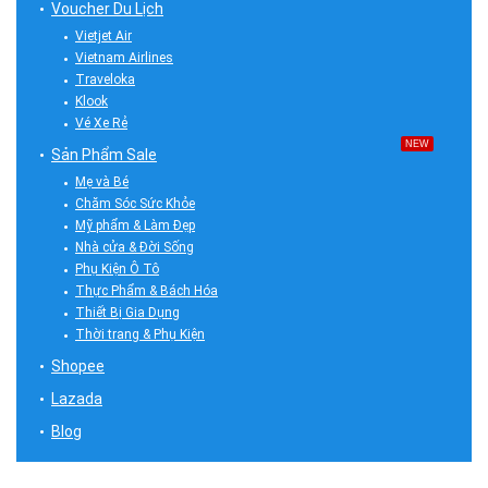
Voucher Du Lịch
Vietjet Air
Vietnam Airlines
Traveloka
Klook
Vé Xe Rẻ
NEW
Sản Phẩm Sale
Mẹ và Bé
Chăm Sóc Sức Khỏe
Mỹ phẩm & Làm Đẹp
Nhà cửa & Đời Sống
Phụ Kiện Ô Tô
Thực Phẩm & Bách Hóa
Thiết Bị Gia Dụng
Thời trang & Phụ Kiện
Shopee
Lazada
Blog