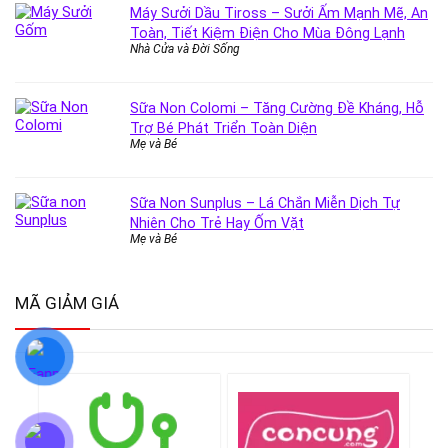
Máy Sưởi Dầu Tiross – Sưởi Ấm Mạnh Mẽ, An
Toàn, Tiết Kiệm Điện Cho Mùa Đông Lạnh
Nhà Cửa và Đời Sống
Sữa Non Colomi – Tăng Cường Đề Kháng, Hỗ
Trợ Bé Phát Triển Toàn Diện
Mẹ và Bé
Sữa Non Sunplus – Lá Chắn Miễn Dịch Tự
Nhiên Cho Trẻ Hay Ốm Vặt
Mẹ và Bé
MÃ GIẢM GIÁ