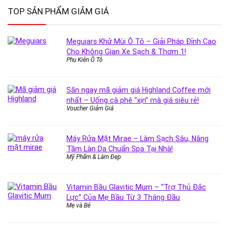
TOP SẢN PHẨM GIẢM GIÁ
Meguiars Khử Mùi Ô Tô – Giải Pháp Đỉnh Cao
Cho Không Gian Xe Sạch & Thơm 1!
Phụ Kiện Ô Tô
Săn ngay mã giảm giá Highland Coffee mới
nhất – Uống cà phê “xịn” mà giá siêu rẻ!
Voucher Giảm Giá
Máy Rửa Mặt Mirae – Làm Sạch Sâu, Nâng
Tầm Làn Da Chuẩn Spa Tại Nhà!
Mỹ Phẩm & Làm Đẹp
Vitamin Bầu Glavitic Mum – “Trợ Thủ Đắc
Lực” Của Mẹ Bầu Từ 3 Tháng Đầu
Mẹ và Bé