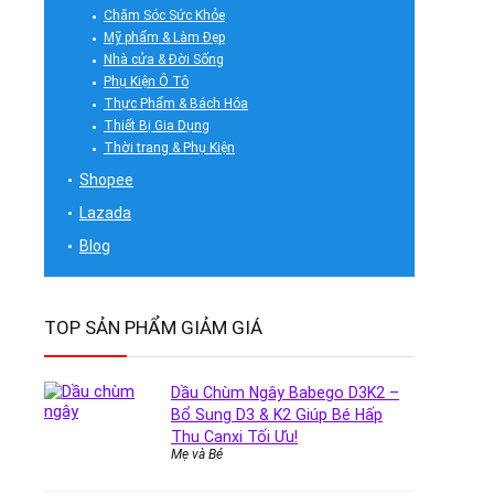
Chăm Sóc Sức Khỏe
Mỹ phẩm & Làm Đẹp
Nhà cửa & Đời Sống
Phụ Kiện Ô Tô
Thực Phẩm & Bách Hóa
Thiết Bị Gia Dụng
Thời trang & Phụ Kiện
Shopee
Lazada
Blog
TOP SẢN PHẨM GIẢM GIÁ
Dầu Chùm Ngây Babego D3K2 –
Bổ Sung D3 & K2 Giúp Bé Hấp
Thu Canxi Tối Ưu!
Mẹ và Bé