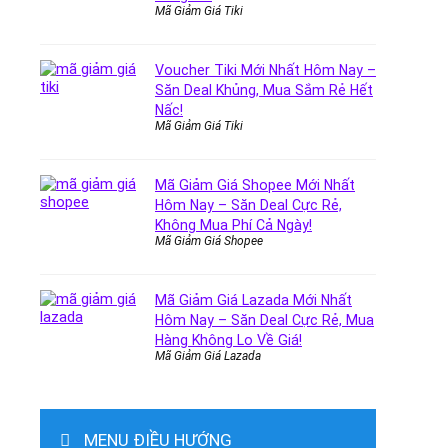
Mã Giảm Giá Tiki
Voucher Tiki Mới Nhất Hôm Nay –
Săn Deal Khủng, Mua Sắm Rẻ Hết
Nấc!
Mã Giảm Giá Tiki
Mã Giảm Giá Shopee Mới Nhất
Hôm Nay – Săn Deal Cực Rẻ,
Không Mua Phí Cả Ngày!
Mã Giảm Giá Shopee
Mã Giảm Giá Lazada Mới Nhất
Hôm Nay – Săn Deal Cực Rẻ, Mua
Hàng Không Lo Về Giá!
Mã Giảm Giá Lazada
MENU ĐIỀU HƯỚNG