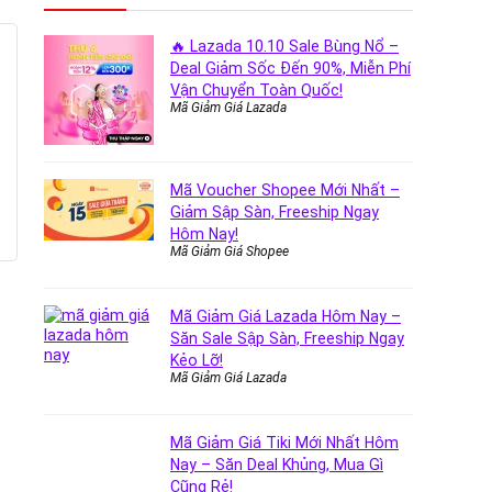
🔥 Lazada 10.10 Sale Bùng Nổ –
Deal Giảm Sốc Đến 90%, Miễn Phí
Vận Chuyển Toàn Quốc!
Mã Giảm Giá Lazada
Mã Voucher Shopee Mới Nhất –
Giảm Sập Sàn, Freeship Ngay
Hôm Nay!
Mã Giảm Giá Shopee
Mã Giảm Giá Lazada Hôm Nay –
Săn Sale Sập Sàn, Freeship Ngay
Kẻo Lỡ!
Mã Giảm Giá Lazada
Mã Giảm Giá Tiki Mới Nhất Hôm
Nay – Săn Deal Khủng, Mua Gì
Cũng Rẻ!