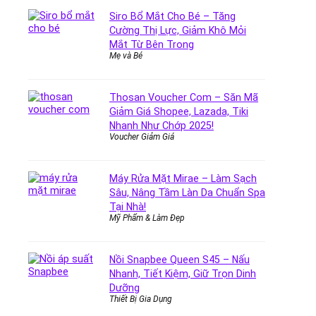
Siro Bổ Mắt Cho Bé – Tăng
Cường Thị Lực, Giảm Khô Mỏi
Mắt Từ Bên Trong
Mẹ và Bé
Thosan Voucher Com – Săn Mã
Giảm Giá Shopee, Lazada, Tiki
Nhanh Như Chớp 2025!
Voucher Giảm Giá
Máy Rửa Mặt Mirae – Làm Sạch
Sâu, Nâng Tầm Làn Da Chuẩn Spa
Tại Nhà!
Mỹ Phẩm & Làm Đẹp
Nồi Snapbee Queen S45 – Nấu
Nhanh, Tiết Kiệm, Giữ Trọn Dinh
Dưỡng
Thiết Bị Gia Dụng