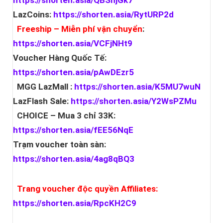
https://shorten.asia/QBShjGk7
LazCoins:
https://shorten.asia/RytURP2d
Freeship – Miễn phí vận chuyển
:
https://shorten.asia/VCFjNHt9
Voucher Hàng Quốc Tế:
https://shorten.asia/pAwDEzr5
MGG LazMall :
https://shorten.asia/K5MU7wuN
LazFlash Sale:
https://shorten.asia/Y2WsPZMu
CHOICE – Mua 3 chỉ 33K:
https://shorten.asia/fEE56NqE
Trạm voucher toàn sàn:
https://shorten.asia/4ag8qBQ3
Trang voucher độc quyền Affiliates:
https://shorten.asia/RpcKH2C9