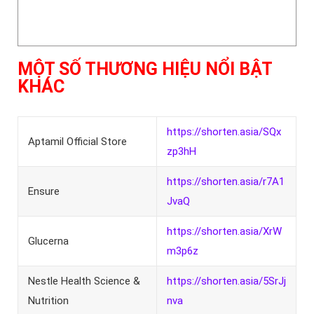
MỘT SỐ THƯƠNG HIỆU NỔI BẬT
KHÁC
https://shorten.asia/SQx
Aptamil Official Store
zp3hH
https://shorten.asia/r7A1
Ensure
JvaQ
https://shorten.asia/XrW
Glucerna
m3p6z
Nestle Health Science &
https://shorten.asia/5SrJj
Nutrition
nva