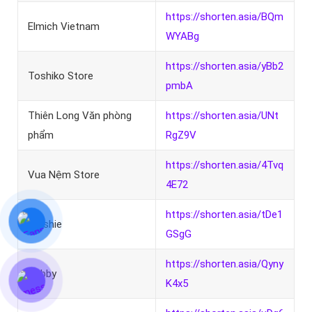
https://shorten.asia/BQm
Elmich Vietnam
WYABg
https://shorten.asia/yBb2
Toshiko Store
pmbA
Thiên Long Văn phòng
https://shorten.asia/UNt
phẩm
RgZ9V
https://shorten.asia/4Tvq
Vua Nệm Store
4E72
https://shorten.asia/tDe1
Brushie
GSgG
https://shorten.asia/Qyny
Bobby
K4x5