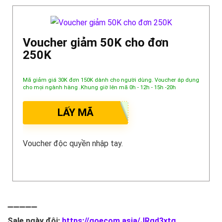
Voucher giảm 50K cho đơn
250K
Mã giảm giá 30K đơn 150K dành cho người dùng. Voucher áp dụng
cho mọi ngành hàng .Khung giờ lên mã 0h - 12h - 15h -20h
LẤY MÃ
Voucher độc quyền nhập tay.
➖➖➖➖➖
Sale ngày đôi:
https://goecom.asia/JRgd3xtg