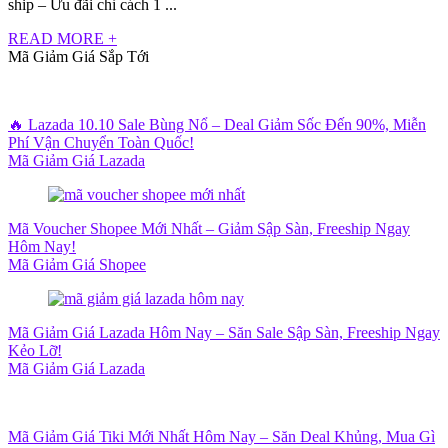
ship – Ưu đãi chỉ cách 1 ...
READ MORE +
Mã Giảm Giá Sắp Tới
🔥 Lazada 10.10 Sale Bùng Nổ – Deal Giảm Sốc Đến 90%, Miễn
Phí Vận Chuyển Toàn Quốc!
Mã Giảm Giá Lazada
Mã Voucher Shopee Mới Nhất – Giảm Sập Sàn, Freeship Ngay
Hôm Nay!
Mã Giảm Giá Shopee
Mã Giảm Giá Lazada Hôm Nay – Săn Sale Sập Sàn, Freeship Ngay
Kẻo Lỡ!
Mã Giảm Giá Lazada
Mã Giảm Giá Tiki Mới Nhất Hôm Nay – Săn Deal Khủng, Mua Gì