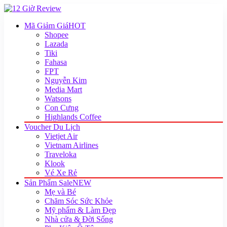
Mã Giảm Giá
HOT
Shopee
Lazada
Tiki
Fahasa
FPT
Nguyễn Kim
Media Mart
Watsons
Con Cưng
Highlands Coffee
Voucher Du Lịch
Vietjet Air
Vietnam Airlines
Traveloka
Klook
Vé Xe Rẻ
Sản Phẩm Sale
NEW
Mẹ và Bé
Chăm Sóc Sức Khỏe
Mỹ phẩm & Làm Đẹp
Nhà cửa & Đời Sống