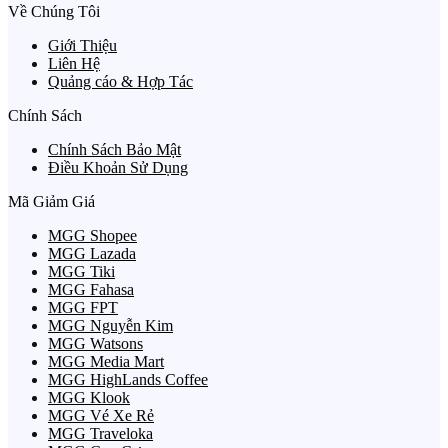
Về Chúng Tôi
Giới Thiệu
Liên Hệ
Quảng cáo & Hợp Tác
Chính Sách
Chính Sách Bảo Mật
Điều Khoản Sử Dụng
Mã Giảm Giá
MGG Shopee
MGG Lazada
MGG Tiki
MGG Fahasa
MGG FPT
MGG Nguyễn Kim
MGG Watsons
MGG Media Mart
MGG HighLands Coffee
MGG Klook
MGG Vé Xe Rẻ
MGG Traveloka