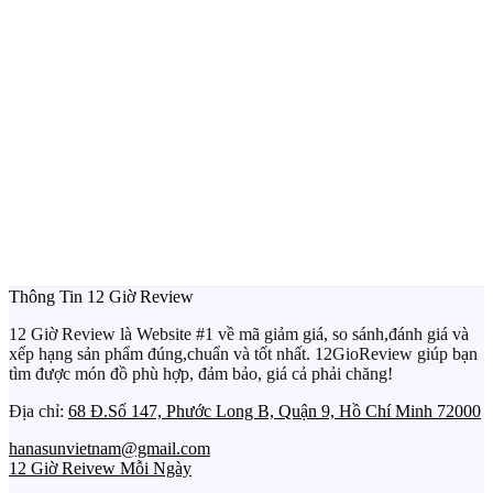
Thông Tin 12 Giờ Review
12 Giờ Review là Website #1 về mã giảm giá, so sánh,đánh giá và
xếp hạng sản phẩm đúng,chuẩn và tốt nhất. 12GioReview giúp bạn
tìm được món đồ phù hợp, đảm bảo, giá cả phải chăng!
Địa chỉ:
68 Đ.Số 147, Phước Long B, Quận 9, Hồ Chí Minh 72000
hanasunvietnam@gmail.com
12 Giờ Reivew Mỗi Ngày