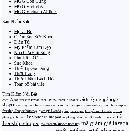
MGG Con Cưng
MGG VietJet Air
MGG Vietnam Airlines
Sản Phẩm Sale
Mẹ và Bé
Chăm Sóc Sức Khỏe
Điện Tử
Mỹ Phẩm Làm Đẹp
Nhà Cửa Đời Sống
Phụ Kiện Ô Tô
Sức Khỏe
Thiết Bị Gia Dụng
Thời Trang
Thực Phẩm Bách Hóa
Toàn bộ bài viết
Tìm Kiếm Nổi Bật
cách lấy mã giảm giá
cách lấy mã freeship lazada
cách lấy mã freeship shopee
shopee
cách lấy voucher shopee
cách săn mã giảm giá shopee
cách săn voucher shopee
freeship Shopee hôm nay
giảm giá Lazada
giảm giá shopee
khuyến mãi Lazada
lấy mã
mã
lấy voucher shopee
giảm giá shopee
magiamgiashopee
mã freeship Lazada
freeship shopee
mã giảm giá lazada
mã freeship shopee hôm nay