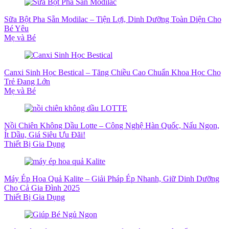
Sữa Bột Pha Sẵn Modilac – Tiện Lợi, Dinh Dưỡng Toàn Diện Cho
Bé Yêu
Mẹ và Bé
Canxi Sinh Học Bestical – Tăng Chiều Cao Chuẩn Khoa Học Cho
Trẻ Đang Lớn
Mẹ và Bé
Nồi Chiên Không Dầu Lotte – Công Nghệ Hàn Quốc, Nấu Ngon,
Ít Dầu, Giá Siêu Ưu Đãi!
Thiết Bị Gia Dụng
Máy Ép Hoa Quả Kalite – Giải Pháp Ép Nhanh, Giữ Dinh Dưỡng
Cho Cả Gia Đình 2025
Thiết Bị Gia Dụng