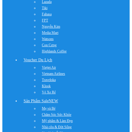
Lazada
Tiki
Fahasa
FPT
Nguyễn Kim
Media Mart
Watsons
Con Cưng
Highlands Coffee
Voucher Du Lịch
Vietjet Air
Vietnam Airlines
Traveloka
Klook
Vé Xe Rẻ
Sản Phẩm Sale
NEW
Mẹ và Bé
Chăm Sóc Sức Khỏe
Mỹ phẩm & Làm Đẹp
Nhà cửa & Đời Sống