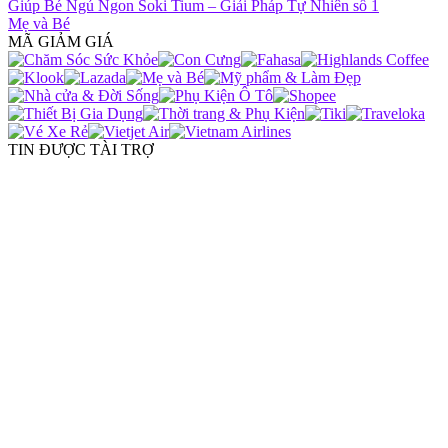
Giúp Bé Ngủ Ngon Soki Tium – Giải Pháp Tự Nhiên số 1
Mẹ và Bé
MÃ GIẢM GIÁ
TIN ĐƯỢC TÀI TRỢ