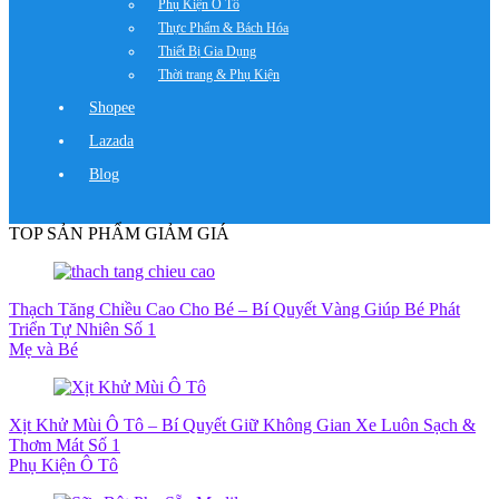
Phụ Kiện Ô Tô
Thực Phẩm & Bách Hóa
Thiết Bị Gia Dụng
Thời trang & Phụ Kiện
Shopee
Lazada
Blog
TOP SẢN PHẨM GIẢM GIÁ
Thạch Tăng Chiều Cao Cho Bé – Bí Quyết Vàng Giúp Bé Phát
Triển Tự Nhiên Số 1
Mẹ và Bé
Xịt Khử Mùi Ô Tô – Bí Quyết Giữ Không Gian Xe Luôn Sạch &
Thơm Mát Số 1
Phụ Kiện Ô Tô