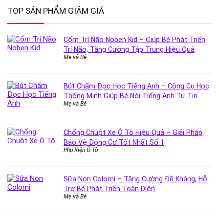
TOP SẢN PHẨM GIẢM GIÁ
Cốm Trí Não Noben Kid – Giúp Bé Phát Triển
Trí Não, Tăng Cường Tập Trung Hiệu Quả
Mẹ và Bé
Bút Chấm Đọc Học Tiếng Anh – Công Cụ Học
Thông Minh Giúp Bé Nói Tiếng Anh Tự Tin
Mẹ và Bé
Chống Chuột Xe Ô Tô Hiệu Quả – Giải Pháp
Bảo Vệ Động Cơ Tốt Nhất Số 1
Phụ Kiện Ô Tô
Sữa Non Colomi – Tăng Cường Đề Kháng, Hỗ
Trợ Bé Phát Triển Toàn Diện
Mẹ và Bé