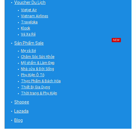
Voucher Du Lịch
Vietjet Air
Vietnam Airlines
Traveloka
Klook
Vé Xe Rẻ
NEW
Sản Phẩm Sale
Mẹ và Bé
Chăm Sóc Sức Khỏe
Mỹ phẩm & Làm Đẹp
Nhà cửa & Đời Sống
Phụ Kiện Ô Tô
Thực Phẩm & Bách Hóa
Thiết Bị Gia Dụng
Thời trang & Phụ Kiện
Shopee
Lazada
Blog