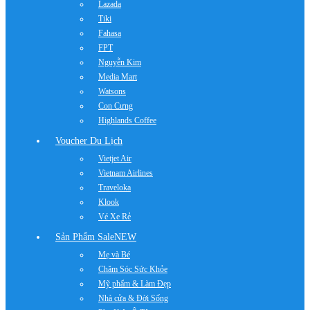
Lazada
Tiki
Fahasa
FPT
Nguyễn Kim
Media Mart
Watsons
Con Cưng
Highlands Coffee
Voucher Du Lịch
Vietjet Air
Vietnam Airlines
Traveloka
Klook
Vé Xe Rẻ
Sản Phẩm Sale
NEW
Mẹ và Bé
Chăm Sóc Sức Khỏe
Mỹ phẩm & Làm Đẹp
Nhà cửa & Đời Sống