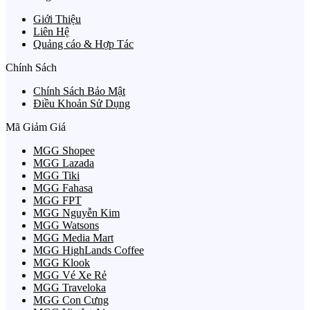
Giới Thiệu
Liên Hệ
Quảng cáo & Hợp Tác
Chính Sách
Chính Sách Bảo Mật
Điều Khoản Sử Dụng
Mã Giảm Giá
MGG Shopee
MGG Lazada
MGG Tiki
MGG Fahasa
MGG FPT
MGG Nguyễn Kim
MGG Watsons
MGG Media Mart
MGG HighLands Coffee
MGG Klook
MGG Vé Xe Rẻ
MGG Traveloka
MGG Con Cưng