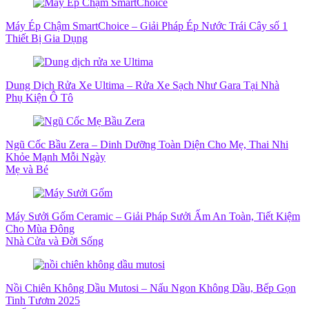
Máy Ép Chậm SmartChoice – Giải Pháp Ép Nước Trái Cây số 1
Thiết Bị Gia Dụng
Dung Dịch Rửa Xe Ultima – Rửa Xe Sạch Như Gara Tại Nhà
Phụ Kiện Ô Tô
Ngũ Cốc Bầu Zera – Dinh Dưỡng Toàn Diện Cho Mẹ, Thai Nhi
Khỏe Mạnh Mỗi Ngày
Mẹ và Bé
Máy Sưởi Gốm Ceramic – Giải Pháp Sưởi Ấm An Toàn, Tiết Kiệm
Cho Mùa Đông
Nhà Cửa và Đời Sống
Nồi Chiên Không Dầu Mutosi – Nấu Ngon Không Dầu, Bếp Gọn
Tinh Tươm 2025