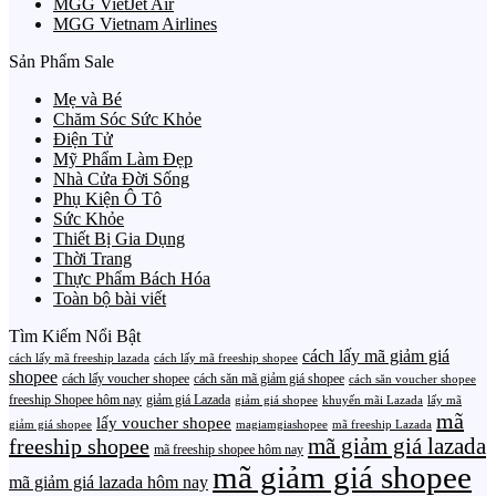
MGG VietJet Air
MGG Vietnam Airlines
Sản Phẩm Sale
Mẹ và Bé
Chăm Sóc Sức Khỏe
Điện Tử
Mỹ Phẩm Làm Đẹp
Nhà Cửa Đời Sống
Phụ Kiện Ô Tô
Sức Khỏe
Thiết Bị Gia Dụng
Thời Trang
Thực Phẩm Bách Hóa
Toàn bộ bài viết
Tìm Kiếm Nổi Bật
cách lấy mã giảm giá
cách lấy mã freeship lazada
cách lấy mã freeship shopee
shopee
cách lấy voucher shopee
cách săn mã giảm giá shopee
cách săn voucher shopee
freeship Shopee hôm nay
giảm giá Lazada
giảm giá shopee
khuyến mãi Lazada
lấy mã
mã
lấy voucher shopee
giảm giá shopee
magiamgiashopee
mã freeship Lazada
freeship shopee
mã giảm giá lazada
mã freeship shopee hôm nay
mã giảm giá shopee
mã giảm giá lazada hôm nay