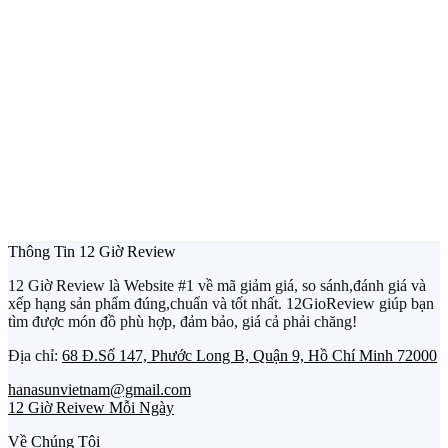
Thông Tin 12 Giờ Review
12 Giờ Review là Website #1 về mã giảm giá, so sánh,đánh giá và
xếp hạng sản phẩm đúng,chuẩn và tốt nhất. 12GioReview giúp bạn
tìm được món đồ phù hợp, đảm bảo, giá cả phải chăng!
Địa chỉ:
68 Đ.Số 147, Phước Long B, Quận 9, Hồ Chí Minh 72000
hanasunvietnam@gmail.com
12 Giờ Reivew Mỗi Ngày
Về Chúng Tôi