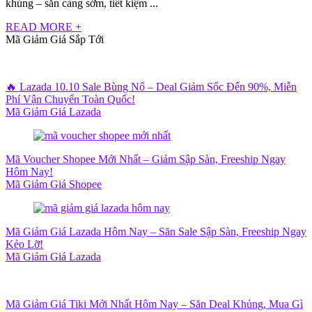
khủng – săn càng sớm, tiết kiệm ...
READ MORE +
Mã Giảm Giá Sắp Tới
🔥 Lazada 10.10 Sale Bùng Nổ – Deal Giảm Sốc Đến 90%, Miễn
Phí Vận Chuyển Toàn Quốc!
Mã Giảm Giá Lazada
Mã Voucher Shopee Mới Nhất – Giảm Sập Sàn, Freeship Ngay
Hôm Nay!
Mã Giảm Giá Shopee
Mã Giảm Giá Lazada Hôm Nay – Săn Sale Sập Sàn, Freeship Ngay
Kẻo Lỡ!
Mã Giảm Giá Lazada
Mã Giảm Giá Tiki Mới Nhất Hôm Nay – Săn Deal Khủng, Mua Gì