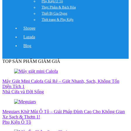
Phụ Kiện Ô Tô
Thực Phẩm & Bách Hóa
Thiết Bị Gia Dụng
Thời trang & Phụ Kiện
Shopee
Lazada
Blog
TOP SẢN PHẨM GIẢM GIÁ
Máy Giặt Mini Calofa Giá Rẻ – Giặt Nhanh, Sạch, Không Tốn
Diện Tích 1
Nhà Cửa và Đời Sống
Meguiars Khử Mùi Ô Tô – Giải Pháp Đỉnh Cao Cho Không Gian
Xe Sạch & Thơm 1!
Phụ Kiện Ô Tô