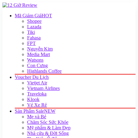
Mã Giảm Giá
HOT
Shopee
Lazada
Tiki
Fahasa
FPT
Nguyễn Kim
Media Mart
Watsons
Con Cưng
Highlands Coffee
Voucher Du Lịch
Vietjet Air
Vietnam Airlines
Traveloka
Klook
Vé Xe Rẻ
Sản Phẩm Sale
NEW
Mẹ và Bé
Chăm Sóc Sức Khỏe
Mỹ phẩm & Làm Đẹp
Nhà cửa & Đời Sống