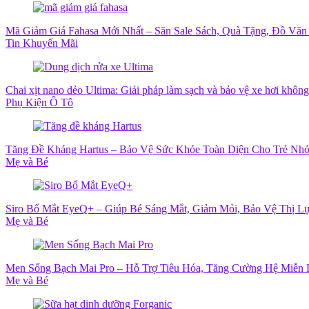
Mã Giảm Giá Fahasa Mới Nhất – Săn Sale Sách, Quà Tặng, Đồ Văn
Tin Khuyến Mãi
Chai xịt nano dẻo Ultima: Giải pháp làm sạch và bảo vệ xe hơi khôn
Phụ Kiện Ô Tô
Tăng Đề Kháng Hartus – Bảo Vệ Sức Khỏe Toàn Diện Cho Trẻ Nh
Mẹ và Bé
Siro Bổ Mắt EyeQ+ – Giúp Bé Sáng Mắt, Giảm Mỏi, Bảo Vệ Thị L
Mẹ và Bé
Men Sống Bạch Mai Pro – Hỗ Trợ Tiêu Hóa, Tăng Cường Hệ Miễn 
Mẹ và Bé