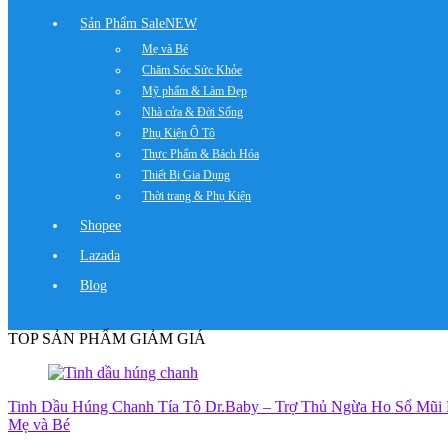
Sản Phẩm Sale
NEW
Mẹ và Bé
Chăm Sóc Sức Khỏe
Mỹ phẩm & Làm Đẹp
Nhà cửa & Đời Sống
Phụ Kiện Ô Tô
Thực Phẩm & Bách Hóa
Thiết Bị Gia Dụng
Thời trang & Phụ Kiện
Shopee
Lazada
Blog
TOP SẢN PHẨM GIẢM GIÁ
Tinh Dầu Húng Chanh Tía Tô Dr.Baby – Trợ Thủ Ngừa Ho Sổ Mũi
Mẹ và Bé