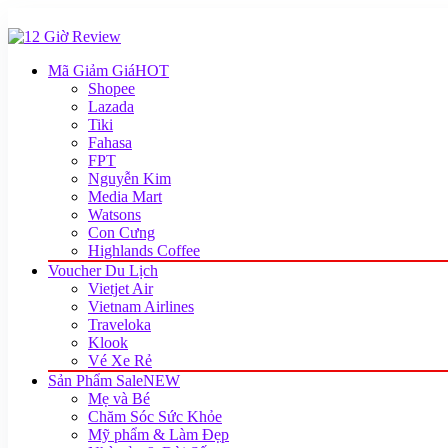
Mã Giảm Giá
HOT
Shopee
Lazada
Tiki
Fahasa
FPT
Nguyễn Kim
Media Mart
Watsons
Con Cưng
Highlands Coffee
Voucher Du Lịch
Vietjet Air
Vietnam Airlines
Traveloka
Klook
Vé Xe Rẻ
Sản Phẩm Sale
NEW
Mẹ và Bé
Chăm Sóc Sức Khỏe
Mỹ phẩm & Làm Đẹp