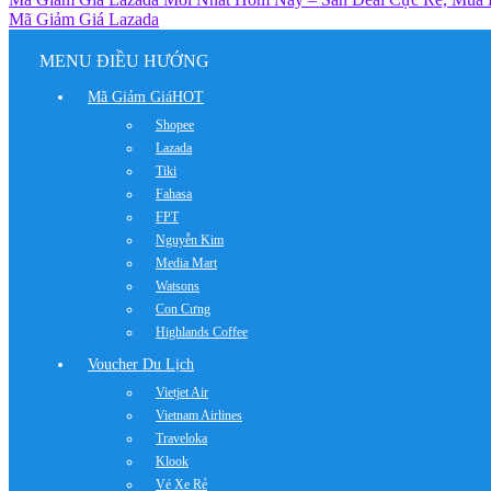
Mã Giảm Giá Lazada
MENU ĐIỀU HƯỚNG
Mã Giảm Giá
HOT
Shopee
Lazada
Tiki
Fahasa
FPT
Nguyễn Kim
Media Mart
Watsons
Con Cưng
Highlands Coffee
Voucher Du Lịch
Vietjet Air
Vietnam Airlines
Traveloka
Klook
Vé Xe Rẻ