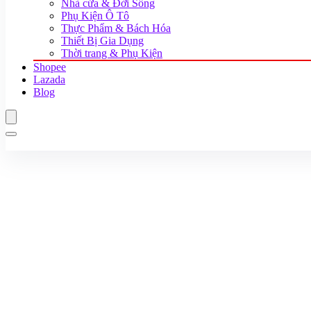
Nhà cửa & Đời Sống
Phụ Kiện Ô Tô
Thực Phẩm & Bách Hóa
Thiết Bị Gia Dụng
Thời trang & Phụ Kiện
Shopee
Lazada
Blog