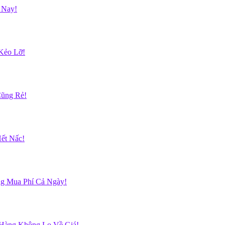
 Nay!
Kẻo Lỡ!
Cũng Rẻ!
ết Nấc!
g Mua Phí Cả Ngày!
 Hàng Không Lo Về Giá!