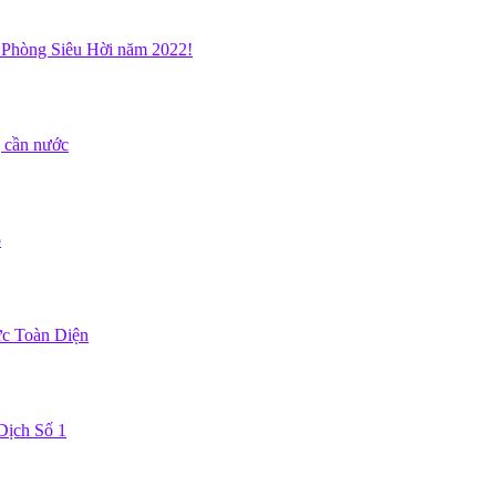
 Phòng Siêu Hời năm 2022!
g cần nước
ỏ
ực Toàn Diện
Dịch Số 1