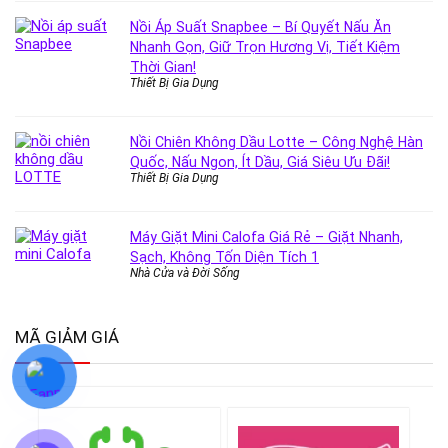
Nồi Áp Suất Snapbee – Bí Quyết Nấu Ăn
Nhanh Gọn, Giữ Trọn Hương Vị, Tiết Kiệm
Thời Gian!
Thiết Bị Gia Dụng
Nồi Chiên Không Dầu Lotte – Công Nghệ Hàn
Quốc, Nấu Ngon, Ít Dầu, Giá Siêu Ưu Đãi!
Thiết Bị Gia Dụng
Máy Giặt Mini Calofa Giá Rẻ – Giặt Nhanh,
Sạch, Không Tốn Diện Tích 1
Nhà Cửa và Đời Sống
MÃ GIẢM GIÁ