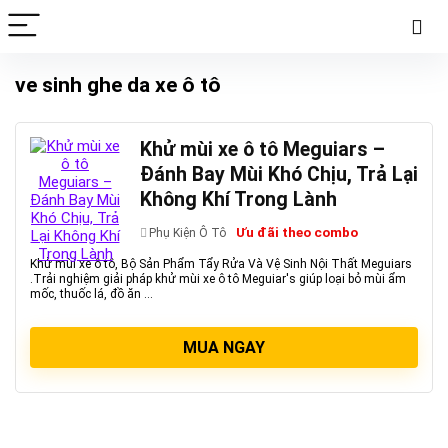
ve sinh ghe da xe ô tô
Khử mùi xe ô tô Meguiars –
Đánh Bay Mùi Khó Chịu, Trả Lại
Không Khí Trong Lành
Ưu đãi theo combo
Phụ Kiện Ô Tô
Khử mùi xe ô tô, Bộ Sản Phẩm Tẩy Rửa Và Vệ Sinh Nội Thất Meguiars
.Trải nghiệm giải pháp khử mùi xe ô tô Meguiar's giúp loại bỏ mùi ẩm
mốc, thuốc lá, đồ ăn ...
MUA NGAY