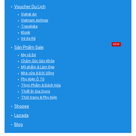
Voucher Du Lịch
Vietjet Air
Vietnam Airlines
Traveloka
Klook
Vé Xe Rẻ
NEW
Sản Phẩm Sale
Mẹ và Bé
Chăm Sóc Sức Khỏe
Mỹ phẩm & Làm Đẹp
Nhà cửa & Đời Sống
Phụ Kiện Ô Tô
Thực Phẩm & Bách Hóa
Thiết Bị Gia Dụng
Thời trang & Phụ Kiện
Shopee
Lazada
Blog