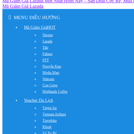
Mã Giảm Giá Lazada Mới Nhất Hôm Nay – Săn Deal Cực Rẻ, Mua
Mã Giảm Giá Lazada
MENU ĐIỀU HƯỚNG
Mã Giảm Giá
HOT
Shopee
Lazada
Tiki
Fahasa
FPT
Nguyễn Kim
Media Mart
Watsons
Con Cưng
Highlands Coffee
Voucher Du Lịch
Vietjet Air
Vietnam Airlines
Traveloka
Klook
Vé Xe Rẻ