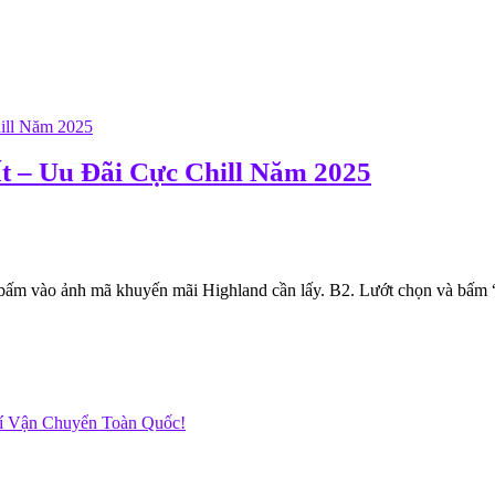
t – Uu Đãi Cực Chill Năm 2025
bấm vào ảnh mã khuyến mãi Highland cần lấy. B2. Lướt chọn và bấm “
hí Vận Chuyển Toàn Quốc!