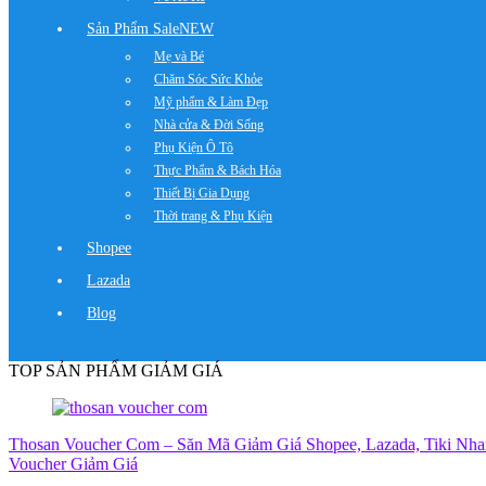
Sản Phẩm Sale
NEW
Mẹ và Bé
Chăm Sóc Sức Khỏe
Mỹ phẩm & Làm Đẹp
Nhà cửa & Đời Sống
Phụ Kiện Ô Tô
Thực Phẩm & Bách Hóa
Thiết Bị Gia Dụng
Thời trang & Phụ Kiện
Shopee
Lazada
Blog
TOP SẢN PHẨM GIẢM GIÁ
Thosan Voucher Com – Săn Mã Giảm Giá Shopee, Lazada, Tiki Nh
Voucher Giảm Giá