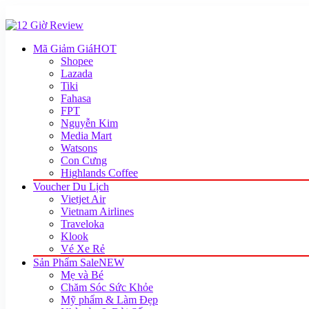
Mã Giảm Giá
HOT
Shopee
Lazada
Tiki
Fahasa
FPT
Nguyễn Kim
Media Mart
Watsons
Con Cưng
Highlands Coffee
Voucher Du Lịch
Vietjet Air
Vietnam Airlines
Traveloka
Klook
Vé Xe Rẻ
Sản Phẩm Sale
NEW
Mẹ và Bé
Chăm Sóc Sức Khỏe
Mỹ phẩm & Làm Đẹp