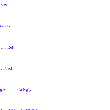
 Nay!
Kẻo Lỡ!
Cũng Rẻ!
ết Nấc!
g Mua Phí Cả Ngày!