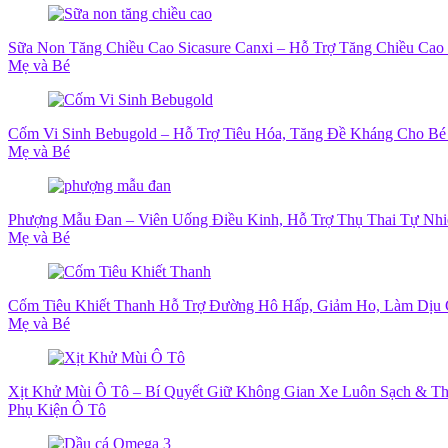
Sữa Non Tăng Chiều Cao Sicasure Canxi – Hỗ Trợ Tăng Chiều Cao 
Mẹ và Bé
Cốm Vi Sinh Bebugold – Hỗ Trợ Tiêu Hóa, Tăng Đề Kháng Cho Bé
Mẹ và Bé
Phượng Mẫu Đan – Viên Uống Điều Kinh, Hỗ Trợ Thụ Thai Tự Nhi
Mẹ và Bé
Cốm Tiêu Khiết Thanh Hỗ Trợ Đường Hô Hấp, Giảm Ho, Làm Dịu
Mẹ và Bé
Xịt Khử Mùi Ô Tô – Bí Quyết Giữ Không Gian Xe Luôn Sạch & T
Phụ Kiện Ô Tô