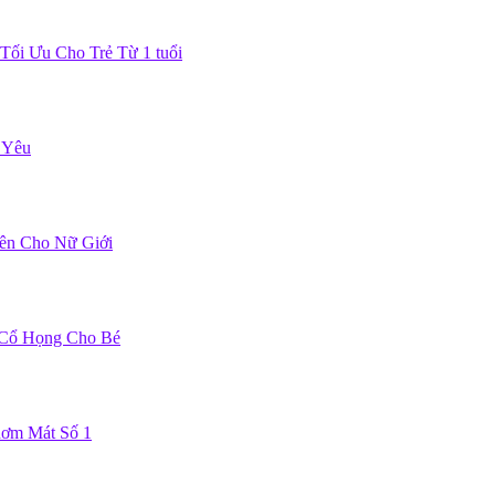
Tối Ưu Cho Trẻ Từ 1 tuổi
 Yêu
ên Cho Nữ Giới
 Cổ Họng Cho Bé
hơm Mát Số 1