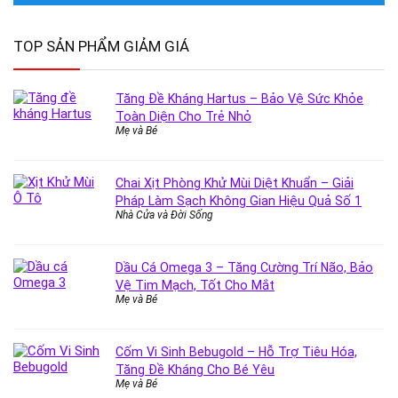
TOP SẢN PHẨM GIẢM GIÁ
Tăng Đề Kháng Hartus – Bảo Vệ Sức Khỏe
Toàn Diện Cho Trẻ Nhỏ
Mẹ và Bé
Chai Xịt Phòng Khử Mùi Diệt Khuẩn – Giải
Pháp Làm Sạch Không Gian Hiệu Quả Số 1
Nhà Cửa và Đời Sống
Dầu Cá Omega 3 – Tăng Cường Trí Não, Bảo
Vệ Tim Mạch, Tốt Cho Mắt
Mẹ và Bé
Cốm Vi Sinh Bebugold – Hỗ Trợ Tiêu Hóa,
Tăng Đề Kháng Cho Bé Yêu
Mẹ và Bé