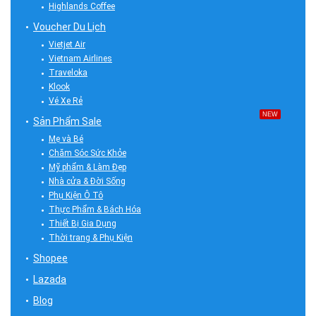
Highlands Coffee
Voucher Du Lịch
Vietjet Air
Vietnam Airlines
Traveloka
Klook
Vé Xe Rẻ
NEW
Sản Phẩm Sale
Mẹ và Bé
Chăm Sóc Sức Khỏe
Mỹ phẩm & Làm Đẹp
Nhà cửa & Đời Sống
Phụ Kiện Ô Tô
Thực Phẩm & Bách Hóa
Thiết Bị Gia Dụng
Thời trang & Phụ Kiện
Shopee
Lazada
Blog