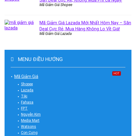
Săn Deal Cực Rẻ, Không Mua Phí Cả Ngày!
Mã Giảm Giá Shopee
Mã Giảm Giá Lazada Mới Nhất Hôm Nay – Săn
Deal Cực Rẻ, Mua Hàng Không Lo Về Giá!
Mã Giảm Giá Lazada
MENU ĐIỀU HƯỚNG
HOT
Mã Giảm Giá
Shopee
Lazada
Tiki
Fahasa
FPT
Nguyễn Kim
Media Mart
Watsons
Con Cưng