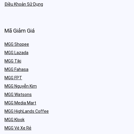
Điều Khoản Sử Dụng
Mã Giảm Giá
MGG Shopee
MGG Lazada
MGG Tiki
MGG Fahasa
MGG FPT
MGG Nguyễn Kim
MGG Watsons
MGG Media Mart
MGG HighLands Coffee
MGG Klook
MGG Vé Xe Rẻ