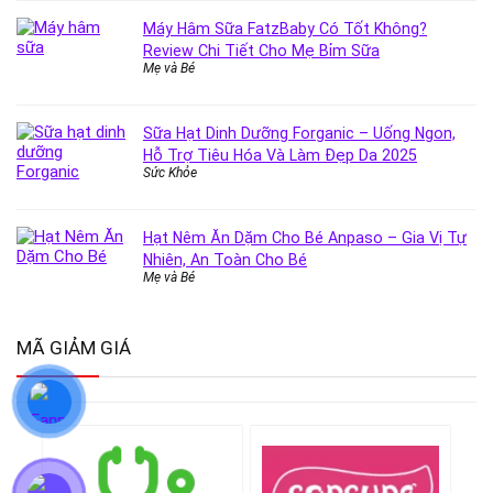
Máy Hâm Sữa FatzBaby Có Tốt Không?
Review Chi Tiết Cho Mẹ Bỉm Sữa
Mẹ và Bé
Sữa Hạt Dinh Dưỡng Forganic – Uống Ngon,
Hỗ Trợ Tiêu Hóa Và Làm Đẹp Da 2025
Sức Khỏe
Hạt Nêm Ăn Dặm Cho Bé Anpaso – Gia Vị Tự
Nhiên, An Toàn Cho Bé
Mẹ và Bé
MÃ GIẢM GIÁ