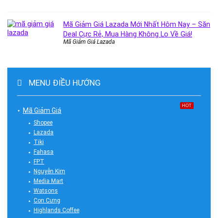
Mã Giảm Giá Lazada Mới Nhất Hôm Nay – Săn
Deal Cực Rẻ, Mua Hàng Không Lo Về Giá!
Mã Giảm Giá Lazada
MENU ĐIỀU HƯỚNG
HOT
Mã Giảm Giá
Shopee
Lazada
Tiki
Fahasa
FPT
Nguyễn Kim
Media Mart
Watsons
Con Cưng
Highlands Coffee