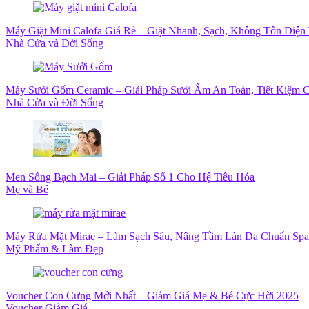
Máy Giặt Mini Calofa Giá Rẻ – Giặt Nhanh, Sạch, Không Tốn Diện 
Nhà Cửa và Đời Sống
Máy Sưởi Gốm Ceramic – Giải Pháp Sưởi Ấm An Toàn, Tiết Kiệm
Nhà Cửa và Đời Sống
Men Sống Bạch Mai – Giải Pháp Số 1 Cho Hệ Tiêu Hóa
Mẹ và Bé
Máy Rửa Mặt Mirae – Làm Sạch Sâu, Nâng Tầm Làn Da Chuẩn Spa
Mỹ Phẩm & Làm Đẹp
Voucher Con Cưng Mới Nhất – Giảm Giá Mẹ & Bé Cực Hời 2025
Voucher Giảm Giá