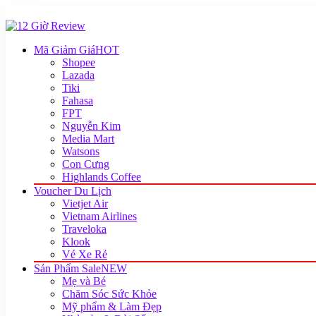
Mã Giảm Giá
HOT
Shopee
Lazada
Tiki
Fahasa
FPT
Nguyễn Kim
Media Mart
Watsons
Con Cưng
Highlands Coffee
Voucher Du Lịch
Vietjet Air
Vietnam Airlines
Traveloka
Klook
Vé Xe Rẻ
Sản Phẩm Sale
NEW
Mẹ và Bé
Chăm Sóc Sức Khỏe
Mỹ phẩm & Làm Đẹp