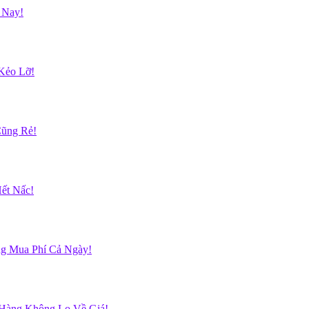
 Nay!
Kẻo Lỡ!
Cũng Rẻ!
ết Nấc!
g Mua Phí Cả Ngày!
 Hàng Không Lo Về Giá!