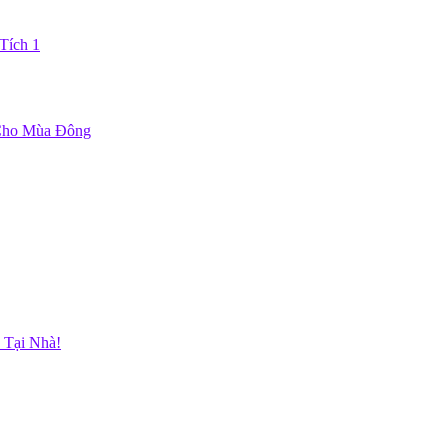
Tích 1
 Cho Mùa Đông
 Tại Nhà!