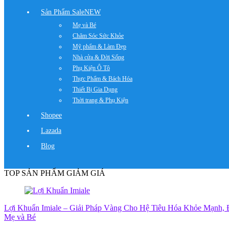
Sản Phẩm Sale
NEW
Mẹ và Bé
Chăm Sóc Sức Khỏe
Mỹ phẩm & Làm Đẹp
Nhà cửa & Đời Sống
Phụ Kiện Ô Tô
Thực Phẩm & Bách Hóa
Thiết Bị Gia Dụng
Thời trang & Phụ Kiện
Shopee
Lazada
Blog
TOP SẢN PHẨM GIẢM GIÁ
Lợi Khuẩn Imiale – Giải Pháp Vàng Cho Hệ Tiêu Hóa Khỏe Mạnh
Mẹ và Bé