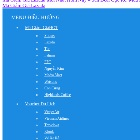
Mã Giảm Giá Lazada
MENU ĐIỀU HƯỚNG
Mã Giảm Giá
HOT
Shopee
Lazada
Tiki
Fahasa
FPT
Nguyễn Kim
Media Mart
Watsons
Con Cưng
Highlands Coffee
Voucher Du Lịch
Vietjet Air
Vietnam Airlines
Traveloka
Klook
Vé Xe Rẻ