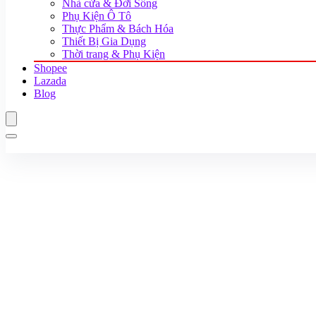
Nhà cửa & Đời Sống
Phụ Kiện Ô Tô
Thực Phẩm & Bách Hóa
Thiết Bị Gia Dụng
Thời trang & Phụ Kiện
Shopee
Lazada
Blog