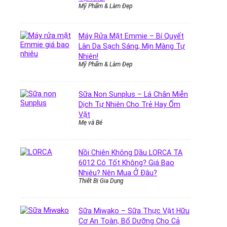
Mỹ Phẩm & Làm Đẹp
Máy Rửa Mặt Emmie – Bí Quyết
Làn Da Sạch Sáng, Mịn Màng Tự
Nhiên!
Mỹ Phẩm & Làm Đẹp
Sữa Non Sunplus – Lá Chắn Miễn
Dịch Tự Nhiên Cho Trẻ Hay Ốm
Vặt
Mẹ và Bé
Nồi Chiên Không Dầu LORCA TA
6012 Có Tốt Không? Giá Bao
Nhiêu? Nên Mua Ở Đâu?
Thiết Bị Gia Dụng
Sữa Miwako – Sữa Thực Vật Hữu
Cơ An Toàn, Bổ Dưỡng Cho Cả