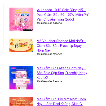
🔥 Lazada 10.10 Sale Bùng Nổ –
Deal Giảm Sốc Đến 90%, Miễn Phí
Vận Chuyển Toàn Quốc!
Mã Giảm Giá Lazada
Mã Voucher Shopee Mới Nhất –
Giảm Sập Sàn, Freeship Ngay
Hôm Nay!
Mã Giảm Giá Shopee
Mã Giảm Giá Lazada Hôm Nay –
Săn Sale Sập Sàn, Freeship Ngay
Kẻo Lỡ!
Mã Giảm Giá Lazada
Mã Giảm Giá Tiki Mới Nhất Hôm
Nay – Săn Deal Khủng, Mua Gì