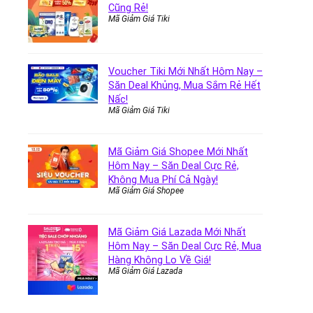
Cũng Rẻ!
Mã Giảm Giá Tiki
Voucher Tiki Mới Nhất Hôm Nay –
Săn Deal Khủng, Mua Sắm Rẻ Hết
Nấc!
Mã Giảm Giá Tiki
Mã Giảm Giá Shopee Mới Nhất
Hôm Nay – Săn Deal Cực Rẻ,
Không Mua Phí Cả Ngày!
Mã Giảm Giá Shopee
Mã Giảm Giá Lazada Mới Nhất
Hôm Nay – Săn Deal Cực Rẻ, Mua
Hàng Không Lo Về Giá!
Mã Giảm Giá Lazada