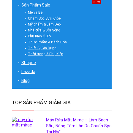
NEW
Sản Phẩm Sale
Mẹ và Bé
Chăm Sóc Sức Khỏe
Mỹ phẩm & Làm Đẹp
Nhà cửa & Đời Sống
Phụ Kiện Ô Tô
Thực Phẩm & Bách Hóa
Thiết Bị Gia Dụng
Thời trang & Phụ Kiện
Shopee
Lazada
Blog
TOP SẢN PHẨM GIẢM GIÁ
Máy Rửa Mặt Mirae – Làm Sạch
Sâu, Nâng Tầm Làn Da Chuẩn Spa
Tại Nhà!