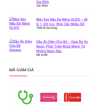
Gia Đình
Sức Khỏe
Máy Xay Nấu Đa Năng OLIVO – All
In 1, Đỡ Cực, Khỏi Cần Nhiều Đồ
Thiết Bị Gia Dụng
Dầu Ăn Dặm Cho Bé – Giúp Bé Ăn
Ngon, Phát Triển Khỏe Mạnh Từ
Những Ngày Đầu
Mẹ và Bé
MÃ GIẢM GIÁ