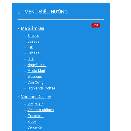
MENU ĐIỀU HƯỚNG
HOT
Mã Giảm Giá
Shopee
Lazada
Tiki
Fahasa
FPT
Nguyễn Kim
Media Mart
Watsons
Con Cưng
Highlands Coffee
Voucher Du Lịch
Vietjet Air
Vietnam Airlines
Traveloka
Klook
Vé Xe Rẻ