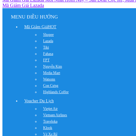
Mã Giảm Giá Lazada
MENU ĐIỀU HƯỚNG
Mã Giảm Giá
HOT
Shopee
Lazada
Tiki
Fahasa
FPT
Nguyễn Kim
Media Mart
Watsons
Con Cưng
Highlands Coffee
Voucher Du Lịch
Vietjet Air
Vietnam Airlines
Traveloka
Klook
Vé Xe Rẻ