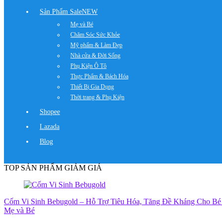
Sản Phẩm Sale
NEW
Mẹ và Bé
Chăm Sóc Sức Khỏe
Mỹ phẩm & Làm Đẹp
Nhà cửa & Đời Sống
Phụ Kiện Ô Tô
Thực Phẩm & Bách Hóa
Thiết Bị Gia Dụng
Thời trang & Phụ Kiện
Shopee
Lazada
Blog
TOP SẢN PHẨM GIẢM GIÁ
Cốm Vi Sinh Bebugold – Hỗ Trợ Tiêu Hóa, Tăng Đề Kháng Cho Bé
Mẹ và Bé