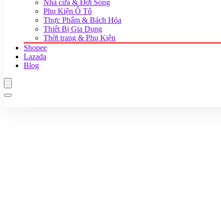
Nhà cửa & Đời Sống
Phụ Kiện Ô Tô
Thực Phẩm & Bách Hóa
Thiết Bị Gia Dụng
Thời trang & Phụ Kiện
Shopee
Lazada
Blog