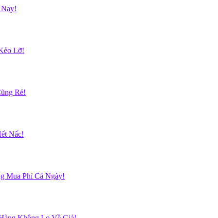
 Nay!
Kẻo Lỡ!
Cũng Rẻ!
ết Nấc!
g Mua Phí Cả Ngày!
 Hàng Không Lo Về Giá!