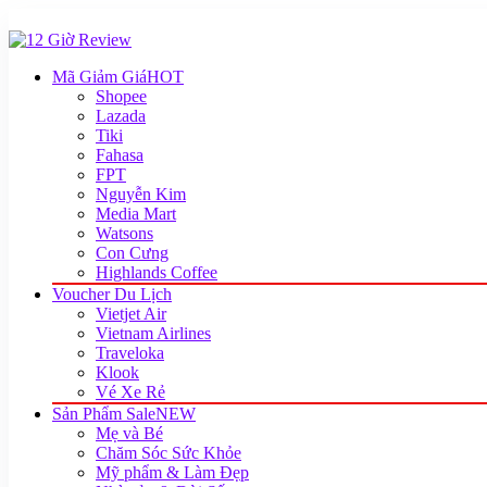
Mã Giảm Giá
HOT
Shopee
Lazada
Tiki
Fahasa
FPT
Nguyễn Kim
Media Mart
Watsons
Con Cưng
Highlands Coffee
Voucher Du Lịch
Vietjet Air
Vietnam Airlines
Traveloka
Klook
Vé Xe Rẻ
Sản Phẩm Sale
NEW
Mẹ và Bé
Chăm Sóc Sức Khỏe
Mỹ phẩm & Làm Đẹp