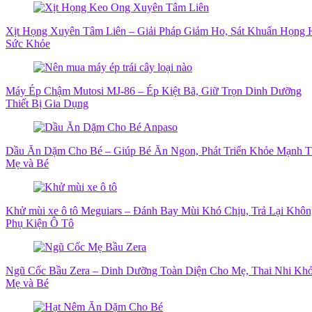
Xịt Họng Xuyên Tâm Liên – Giải Pháp Giảm Ho, Sát Khuẩn Họng
Sức Khỏe
Máy Ép Chậm Mutosi MJ-86 – Ép Kiệt Bã, Giữ Trọn Dinh Dưỡng
Thiết Bị Gia Dụng
Dầu Ăn Dặm Cho Bé – Giúp Bé Ăn Ngon, Phát Triển Khỏe Mạnh 
Mẹ và Bé
Khử mùi xe ô tô Meguiars – Đánh Bay Mùi Khó Chịu, Trả Lại Khô
Phụ Kiện Ô Tô
Ngũ Cốc Bầu Zera – Dinh Dưỡng Toàn Diện Cho Mẹ, Thai Nhi Kh
Mẹ và Bé