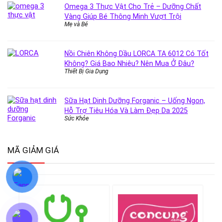
Omega 3 Thực Vật Cho Trẻ – Dưỡng Chất
Vàng Giúp Bé Thông Minh Vượt Trội
Mẹ và Bé
Nồi Chiên Không Dầu LORCA TA 6012 Có Tốt
Không? Giá Bao Nhiêu? Nên Mua Ở Đâu?
Thiết Bị Gia Dụng
Sữa Hạt Dinh Dưỡng Forganic – Uống Ngon,
Hỗ Trợ Tiêu Hóa Và Làm Đẹp Da 2025
Sức Khỏe
MÃ GIẢM GIÁ