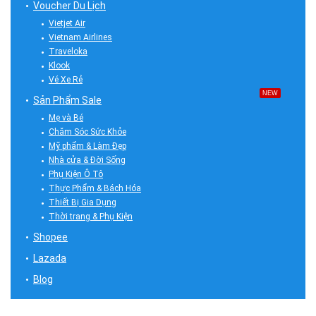
Voucher Du Lịch
Vietjet Air
Vietnam Airlines
Traveloka
Klook
Vé Xe Rẻ
NEW
Sản Phẩm Sale
Mẹ và Bé
Chăm Sóc Sức Khỏe
Mỹ phẩm & Làm Đẹp
Nhà cửa & Đời Sống
Phụ Kiện Ô Tô
Thực Phẩm & Bách Hóa
Thiết Bị Gia Dụng
Thời trang & Phụ Kiện
Shopee
Lazada
Blog