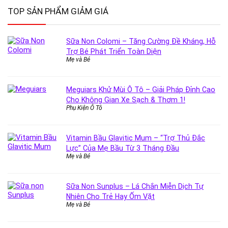
TOP SẢN PHẨM GIẢM GIÁ
Sữa Non Colomi – Tăng Cường Đề Kháng, Hỗ
Trợ Bé Phát Triển Toàn Diện
Mẹ và Bé
Meguiars Khử Mùi Ô Tô – Giải Pháp Đỉnh Cao
Cho Không Gian Xe Sạch & Thơm 1!
Phụ Kiện Ô Tô
Vitamin Bầu Glavitic Mum – “Trợ Thủ Đắc
Lực” Của Mẹ Bầu Từ 3 Tháng Đầu
Mẹ và Bé
Sữa Non Sunplus – Lá Chắn Miễn Dịch Tự
Nhiên Cho Trẻ Hay Ốm Vặt
Mẹ và Bé