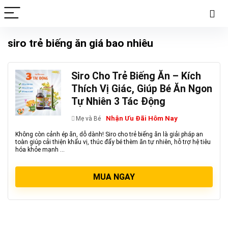
siro trẻ biếng ăn giá bao nhiêu
Siro Cho Trẻ Biếng Ăn – Kích
Thích Vị Giác, Giúp Bé Ăn Ngon
Tự Nhiên 3 Tác Động
Nhận Ưu Đãi Hôm Nay
Mẹ và Bé
Không còn cảnh ép ăn, dỗ dành! Siro cho trẻ biếng ăn là giải pháp an
toàn giúp cải thiện khẩu vị, thúc đẩy bé thèm ăn tự nhiên, hỗ trợ hệ tiêu
hóa khỏe mạnh ...
MUA NGAY