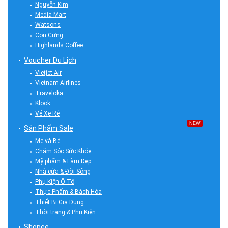
Nguyễn Kim
Media Mart
Watsons
Con Cưng
Highlands Coffee
Voucher Du Lịch
Vietjet Air
Vietnam Airlines
Traveloka
Klook
Vé Xe Rẻ
NEW
Sản Phẩm Sale
Mẹ và Bé
Chăm Sóc Sức Khỏe
Mỹ phẩm & Làm Đẹp
Nhà cửa & Đời Sống
Phụ Kiện Ô Tô
Thực Phẩm & Bách Hóa
Thiết Bị Gia Dụng
Thời trang & Phụ Kiện
Shopee