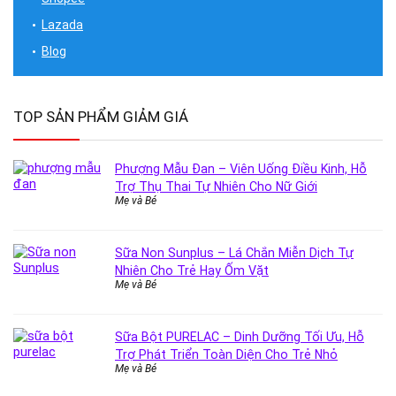
Lazada
Blog
TOP SẢN PHẨM GIẢM GIÁ
Phượng Mẫu Đan – Viên Uống Điều Kinh, Hỗ
Trợ Thụ Thai Tự Nhiên Cho Nữ Giới
Mẹ và Bé
Sữa Non Sunplus – Lá Chắn Miễn Dịch Tự
Nhiên Cho Trẻ Hay Ốm Vặt
Mẹ và Bé
Sữa Bột PURELAC – Dinh Dưỡng Tối Ưu, Hỗ
Trợ Phát Triển Toàn Diện Cho Trẻ Nhỏ
Mẹ và Bé