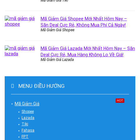
Mã Giảm Giá Tiki
Mã Giảm Giá Shopee Mới Nhất Hôm Nay –
Săn Deal Cực Rẻ, Không Mua Phí Cả Ngày!
Mã Giảm Giá Shopee
Mã Giảm Giá Lazada Mới Nhất Hôm Nay – Săn
Deal Cực Rẻ, Mua Hàng Không Lo Về Giá!
Mã Giảm Giá Lazada
MENU ĐIỀU HƯỚNG
HOT
Mã Giảm Giá
Shopee
Lazada
Tiki
Fahasa
FPT