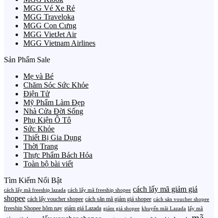
MGG Vé Xe Rẻ
MGG Traveloka
MGG Con Cưng
MGG VietJet Air
MGG Vietnam Airlines
Sản Phẩm Sale
Mẹ và Bé
Chăm Sóc Sức Khỏe
Điện Tử
Mỹ Phẩm Làm Đẹp
Nhà Cửa Đời Sống
Phụ Kiện Ô Tô
Sức Khỏe
Thiết Bị Gia Dụng
Thời Trang
Thực Phẩm Bách Hóa
Toàn bộ bài viết
Tìm Kiếm Nổi Bật
cách lấy mã giảm giá
cách lấy mã freeship lazada
cách lấy mã freeship shopee
shopee
cách lấy voucher shopee
cách săn mã giảm giá shopee
cách săn voucher shopee
freeship Shopee hôm nay
giảm giá Lazada
giảm giá shopee
khuyến mãi Lazada
lấy mã
mã