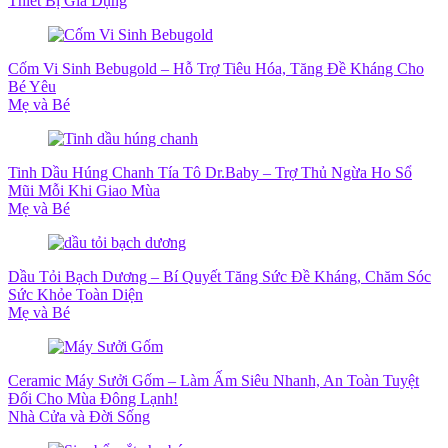
Thiết Bị Gia Dụng
Cốm Vi Sinh Bebugold – Hỗ Trợ Tiêu Hóa, Tăng Đề Kháng Cho
Bé Yêu
Mẹ và Bé
Tinh Dầu Húng Chanh Tía Tô Dr.Baby – Trợ Thủ Ngừa Ho Sổ
Mũi Mỗi Khi Giao Mùa
Mẹ và Bé
Dầu Tỏi Bạch Dương – Bí Quyết Tăng Sức Đề Kháng, Chăm Sóc
Sức Khỏe Toàn Diện
Mẹ và Bé
Ceramic Máy Sưởi Gốm – Làm Ấm Siêu Nhanh, An Toàn Tuyệt
Đối Cho Mùa Đông Lạnh!
Nhà Cửa và Đời Sống