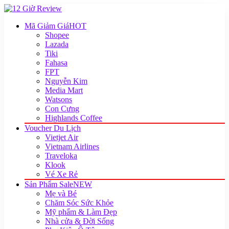
Mã Giảm Giá
HOT
Shopee
Lazada
Tiki
Fahasa
FPT
Nguyễn Kim
Media Mart
Watsons
Con Cưng
Highlands Coffee
Voucher Du Lịch
Vietjet Air
Vietnam Airlines
Traveloka
Klook
Vé Xe Rẻ
Sản Phẩm Sale
NEW
Mẹ và Bé
Chăm Sóc Sức Khỏe
Mỹ phẩm & Làm Đẹp
Nhà cửa & Đời Sống