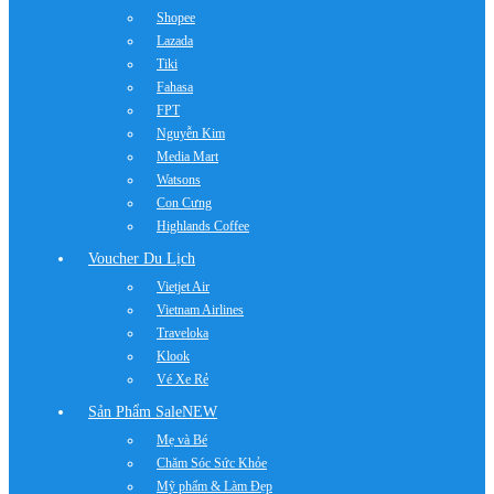
Shopee
Lazada
Tiki
Fahasa
FPT
Nguyễn Kim
Media Mart
Watsons
Con Cưng
Highlands Coffee
Voucher Du Lịch
Vietjet Air
Vietnam Airlines
Traveloka
Klook
Vé Xe Rẻ
Sản Phẩm Sale
NEW
Mẹ và Bé
Chăm Sóc Sức Khỏe
Mỹ phẩm & Làm Đẹp