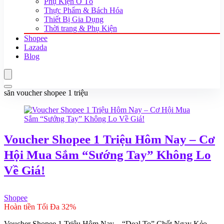
Phụ Kiện Ô Tô
Thực Phẩm & Bách Hóa
Thiết Bị Gia Dụng
Thời trang & Phụ Kiện
Shopee
Lazada
Blog
săn voucher shopee 1 triệu
Voucher Shopee 1 Triệu Hôm Nay – Cơ
Hội Mua Sắm “Sướng Tay” Không Lo
Về Giá!
Shopee
Hoàn tiền Tối Đa 32%
Voucher Shopee 1 Triệu Hôm Nay – “Deal To” Chốt Ngay Kẻo