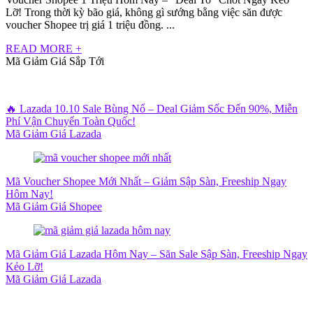
Lỡ! Trong thời kỳ bão giá, không gì sướng bằng việc săn được
voucher Shopee trị giá 1 triệu đồng. ...
READ MORE +
Mã Giảm Giá Sắp Tới
🔥 Lazada 10.10 Sale Bùng Nổ – Deal Giảm Sốc Đến 90%, Miễn
Phí Vận Chuyển Toàn Quốc!
Mã Giảm Giá Lazada
Mã Voucher Shopee Mới Nhất – Giảm Sập Sàn, Freeship Ngay
Hôm Nay!
Mã Giảm Giá Shopee
Mã Giảm Giá Lazada Hôm Nay – Săn Sale Sập Sàn, Freeship Ngay
Kẻo Lỡ!
Mã Giảm Giá Lazada