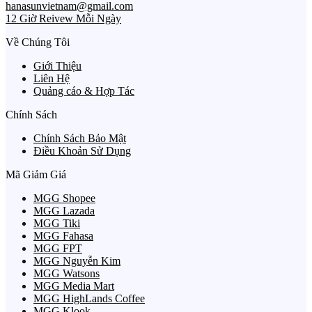
hanasunvietnam@gmail.com
12 Giờ Reivew Mỗi Ngày
Về Chúng Tôi
Giới Thiệu
Liên Hệ
Quảng cáo & Hợp Tác
Chính Sách
Chính Sách Bảo Mật
Điều Khoản Sử Dụng
Mã Giảm Giá
MGG Shopee
MGG Lazada
MGG Tiki
MGG Fahasa
MGG FPT
MGG Nguyễn Kim
MGG Watsons
MGG Media Mart
MGG HighLands Coffee
MGG Klook