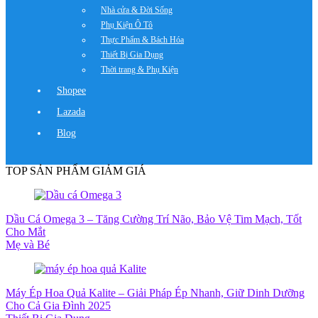
Nhà cửa & Đời Sống
Phụ Kiện Ô Tô
Thực Phẩm & Bách Hóa
Thiết Bị Gia Dụng
Thời trang & Phụ Kiện
Shopee
Lazada
Blog
TOP SẢN PHẨM GIẢM GIÁ
Dầu Cá Omega 3 – Tăng Cường Trí Não, Bảo Vệ Tim Mạch, Tốt
Cho Mắt
Mẹ và Bé
Máy Ép Hoa Quả Kalite – Giải Pháp Ép Nhanh, Giữ Dinh Dưỡng
Cho Cả Gia Đình 2025