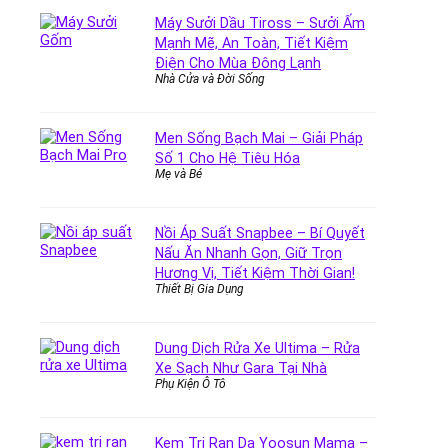
Máy Sưởi Dầu Tiross – Sưởi Ấm
Mạnh Mẽ, An Toàn, Tiết Kiệm
Điện Cho Mùa Đông Lạnh
Nhà Cửa và Đời Sống
Men Sống Bạch Mai – Giải Pháp
Số 1 Cho Hệ Tiêu Hóa
Mẹ và Bé
Nồi Áp Suất Snapbee – Bí Quyết
Nấu Ăn Nhanh Gọn, Giữ Trọn
Hương Vị, Tiết Kiệm Thời Gian!
Thiết Bị Gia Dụng
Dung Dịch Rửa Xe Ultima – Rửa
Xe Sạch Như Gara Tại Nhà
Phụ Kiện Ô Tô
Kem Trị Rạn Da Yoosun Mama –