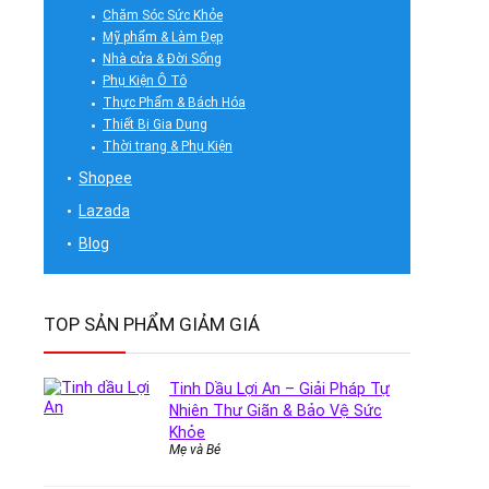
Chăm Sóc Sức Khỏe
Mỹ phẩm & Làm Đẹp
Nhà cửa & Đời Sống
Phụ Kiện Ô Tô
Thực Phẩm & Bách Hóa
Thiết Bị Gia Dụng
Thời trang & Phụ Kiện
Shopee
Lazada
Blog
TOP SẢN PHẨM GIẢM GIÁ
Tinh Dầu Lợi An – Giải Pháp Tự
Nhiên Thư Giãn & Bảo Vệ Sức
Khỏe
Mẹ và Bé