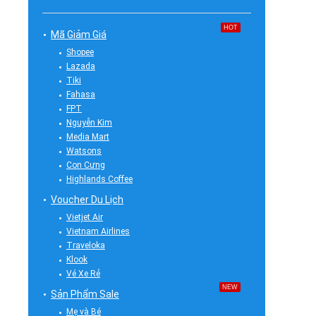
HOT
Mã Giảm Giá
Shopee
Lazada
Tiki
Fahasa
FPT
Nguyễn Kim
Media Mart
Watsons
Con Cưng
Highlands Coffee
Voucher Du Lịch
Vietjet Air
Vietnam Airlines
Traveloka
Klook
Vé Xe Rẻ
NEW
Sản Phẩm Sale
Mẹ và Bé