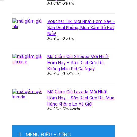
Mã Giảm Giá Tiki
Voucher Tiki Mới Nhất Hôm Nay –
Săn Deal Khủng, Mua Sắm Rẻ Hết
Nấc!
Mã Giảm Giá Tiki
Mã Giảm Giá Shopee Mới Nhất
Hôm Nay – Săn Deal Cực Rẻ,
Không Mua Phí Cả Ngày!
Mã Giảm Giá Shopee
Mã Giảm Giá Lazada Mới Nhất
Hôm Nay – Săn Deal Cực Rẻ, Mua
Hàng Không Lo Về Giá!
Mã Giảm Giá Lazada
MENU ĐIỀU HƯỚNG