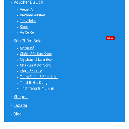
Voucher Du Lịch
Vietjet Air
Vietnam Airlines
Traveloka
Klook
Vé Xe Rẻ
NEW
Sản Phẩm Sale
Mẹ và Bé
Chăm Sóc Sức Khỏe
Mỹ phẩm & Làm Đẹp
Nhà cửa & Đời Sống
Phụ Kiện Ô Tô
Thực Phẩm & Bách Hóa
Thiết Bị Gia Dụng
Thời trang & Phụ Kiện
Shopee
Lazada
Blog