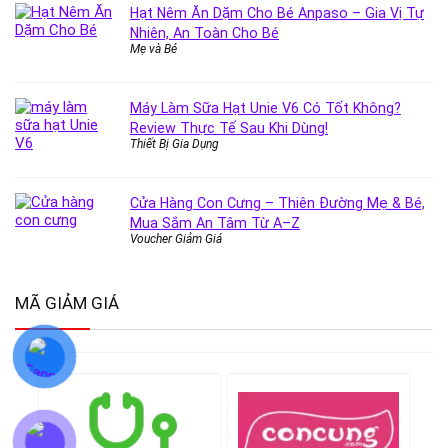
Hạt Nêm Ăn Dặm Cho Bé Anpaso – Gia Vị Tự
Nhiên, An Toàn Cho Bé
Mẹ và Bé
Máy Làm Sữa Hạt Unie V6 Có Tốt Không?
Review Thực Tế Sau Khi Dùng!
Thiết Bị Gia Dụng
Cửa Hàng Con Cưng – Thiên Đường Mẹ & Bé,
Mua Sắm An Tâm Từ A–Z
Voucher Giảm Giá
MÃ GIẢM GIÁ