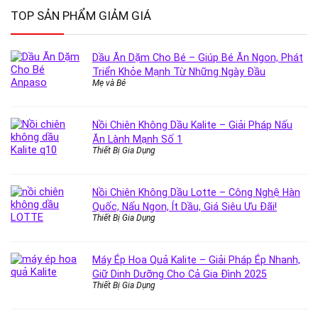
TOP SẢN PHẨM GIẢM GIÁ
Dầu Ăn Dặm Cho Bé – Giúp Bé Ăn Ngon, Phát
Triển Khỏe Mạnh Từ Những Ngày Đầu
Mẹ và Bé
Nồi Chiên Không Dầu Kalite – Giải Pháp Nấu
Ăn Lành Mạnh Số 1
Thiết Bị Gia Dụng
Nồi Chiên Không Dầu Lotte – Công Nghệ Hàn
Quốc, Nấu Ngon, Ít Dầu, Giá Siêu Ưu Đãi!
Thiết Bị Gia Dụng
Máy Ép Hoa Quả Kalite – Giải Pháp Ép Nhanh,
Giữ Dinh Dưỡng Cho Cả Gia Đình 2025
Thiết Bị Gia Dụng