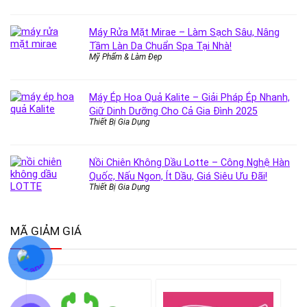
Máy Rửa Mặt Mirae – Làm Sạch Sâu, Nâng
Tầm Làn Da Chuẩn Spa Tại Nhà!
Mỹ Phẩm & Làm Đẹp
Máy Ép Hoa Quả Kalite – Giải Pháp Ép Nhanh,
Giữ Dinh Dưỡng Cho Cả Gia Đình 2025
Thiết Bị Gia Dụng
Nồi Chiên Không Dầu Lotte – Công Nghệ Hàn
Quốc, Nấu Ngon, Ít Dầu, Giá Siêu Ưu Đãi!
Thiết Bị Gia Dụng
MÃ GIẢM GIÁ