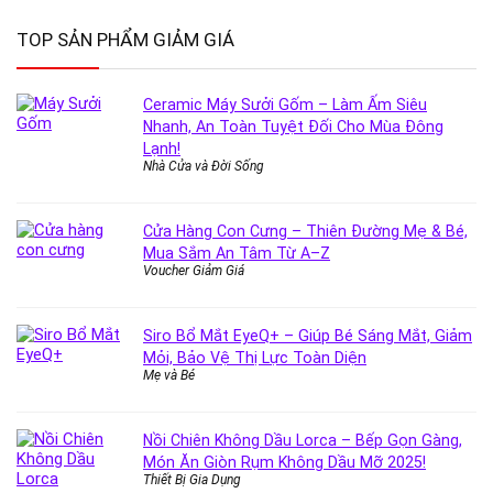
TOP SẢN PHẨM GIẢM GIÁ
Ceramic Máy Sưởi Gốm – Làm Ấm Siêu
Nhanh, An Toàn Tuyệt Đối Cho Mùa Đông
Lạnh!
Nhà Cửa và Đời Sống
Cửa Hàng Con Cưng – Thiên Đường Mẹ & Bé,
Mua Sắm An Tâm Từ A–Z
Voucher Giảm Giá
Siro Bổ Mắt EyeQ+ – Giúp Bé Sáng Mắt, Giảm
Mỏi, Bảo Vệ Thị Lực Toàn Diện
Mẹ và Bé
Nồi Chiên Không Dầu Lorca – Bếp Gọn Gàng,
Món Ăn Giòn Rụm Không Dầu Mỡ 2025!
Thiết Bị Gia Dụng