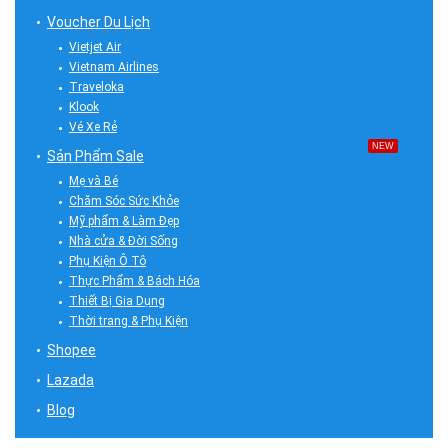
Voucher Du Lịch
Vietjet Air
Vietnam Airlines
Traveloka
Klook
Vé Xe Rẻ
NEW
Sản Phẩm Sale
Mẹ và Bé
Chăm Sóc Sức Khỏe
Mỹ phẩm & Làm Đẹp
Nhà cửa & Đời Sống
Phụ Kiện Ô Tô
Thực Phẩm & Bách Hóa
Thiết Bị Gia Dụng
Thời trang & Phụ Kiện
Shopee
Lazada
Blog