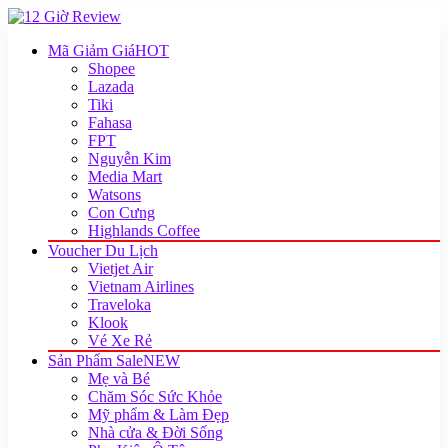
Mã Giảm Giá
HOT
Shopee
Lazada
Tiki
Fahasa
FPT
Nguyễn Kim
Media Mart
Watsons
Con Cưng
Highlands Coffee
Voucher Du Lịch
Vietjet Air
Vietnam Airlines
Traveloka
Klook
Vé Xe Rẻ
Sản Phẩm Sale
NEW
Mẹ và Bé
Chăm Sóc Sức Khỏe
Mỹ phẩm & Làm Đẹp
Nhà cửa & Đời Sống