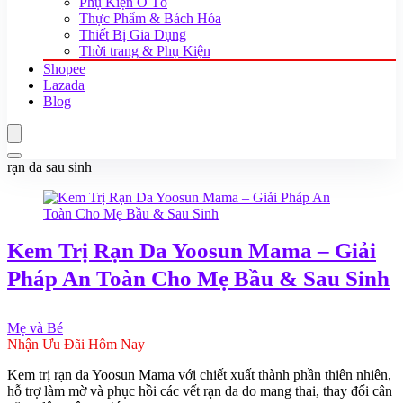
Phụ Kiện Ô Tô
Thực Phẩm & Bách Hóa
Thiết Bị Gia Dụng
Thời trang & Phụ Kiện
Shopee
Lazada
Blog
rạn da sau sinh
Kem Trị Rạn Da Yoosun Mama – Giải
Pháp An Toàn Cho Mẹ Bầu & Sau Sinh
Mẹ và Bé
Nhận Ưu Đãi Hôm Nay
Kem trị rạn da Yoosun Mama với chiết xuất thành phần thiên nhiên,
hỗ trợ làm mờ và phục hồi các vết rạn da do mang thai, thay đổi cân