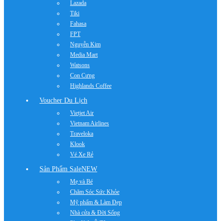
Lazada
Tiki
Fahasa
FPT
Nguyễn Kim
Media Mart
Watsons
Con Cưng
Highlands Coffee
Voucher Du Lịch
Vietjet Air
Vietnam Airlines
Traveloka
Klook
Vé Xe Rẻ
Sản Phẩm Sale
NEW
Mẹ và Bé
Chăm Sóc Sức Khỏe
Mỹ phẩm & Làm Đẹp
Nhà cửa & Đời Sống