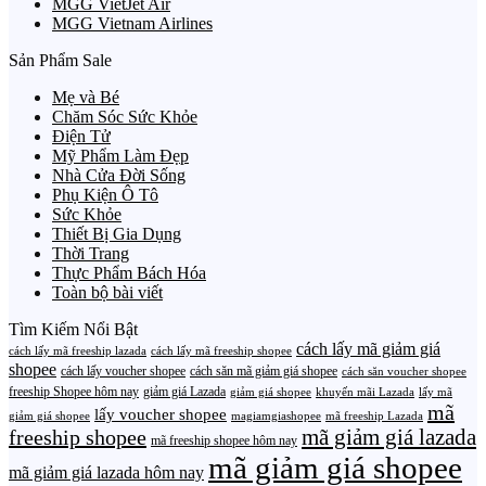
MGG VietJet Air
MGG Vietnam Airlines
Sản Phẩm Sale
Mẹ và Bé
Chăm Sóc Sức Khỏe
Điện Tử
Mỹ Phẩm Làm Đẹp
Nhà Cửa Đời Sống
Phụ Kiện Ô Tô
Sức Khỏe
Thiết Bị Gia Dụng
Thời Trang
Thực Phẩm Bách Hóa
Toàn bộ bài viết
Tìm Kiếm Nổi Bật
cách lấy mã giảm giá
cách lấy mã freeship lazada
cách lấy mã freeship shopee
shopee
cách lấy voucher shopee
cách săn mã giảm giá shopee
cách săn voucher shopee
freeship Shopee hôm nay
giảm giá Lazada
giảm giá shopee
khuyến mãi Lazada
lấy mã
mã
lấy voucher shopee
giảm giá shopee
magiamgiashopee
mã freeship Lazada
freeship shopee
mã giảm giá lazada
mã freeship shopee hôm nay
mã giảm giá shopee
mã giảm giá lazada hôm nay