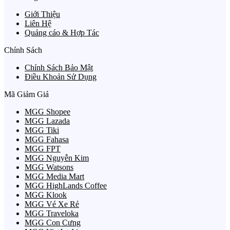
Giới Thiệu
Liên Hệ
Quảng cáo & Hợp Tác
Chính Sách
Chính Sách Bảo Mật
Điều Khoản Sử Dụng
Mã Giảm Giá
MGG Shopee
MGG Lazada
MGG Tiki
MGG Fahasa
MGG FPT
MGG Nguyễn Kim
MGG Watsons
MGG Media Mart
MGG HighLands Coffee
MGG Klook
MGG Vé Xe Rẻ
MGG Traveloka
MGG Con Cưng