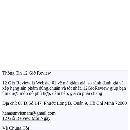
Thông Tin 12 Giờ Review
12 Giờ Review là Website #1 về mã giảm giá, so sánh,đánh giá và
xếp hạng sản phẩm đúng,chuẩn và tốt nhất. 12GioReview giúp bạn
tìm được món đồ phù hợp, đảm bảo, giá cả phải chăng!
Địa chỉ:
68 Đ.Số 147, Phước Long B, Quận 9, Hồ Chí Minh 72000
hanasunvietnam@gmail.com
12 Giờ Reivew Mỗi Ngày
Về Chúng Tôi