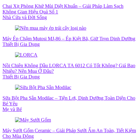
Chai Xịt Phòng Khử Mùi Diệt Khuẩn – Giải Pháp Làm Sạch
Không Gian Hiệu Quả Số 1
Nhà Cửa và Đời Sống
Máy Ép Chậm Mutosi MJ-86 – Ép Kiệt Bã, Giữ Trọn Dinh Dưỡng
Thiết Bị Gia Dụng
Nồi Chiên Không Dầu LORCA TA 6012 Có Tốt Không? Giá Bao
Nhiêu? Nên Mua Ở Đâu?
Thiết Bị Gia Dụng
Sữa Bột Pha Sẵn Modilac – Tiện Lợi, Dinh Dưỡng Toàn Diện Cho
Bé Yêu
Mẹ và Bé
Máy Sưởi Gốm Ceramic – Giải Pháp Sưởi Ấm An Toàn, Tiết Kiệm
Cho Mùa Đông