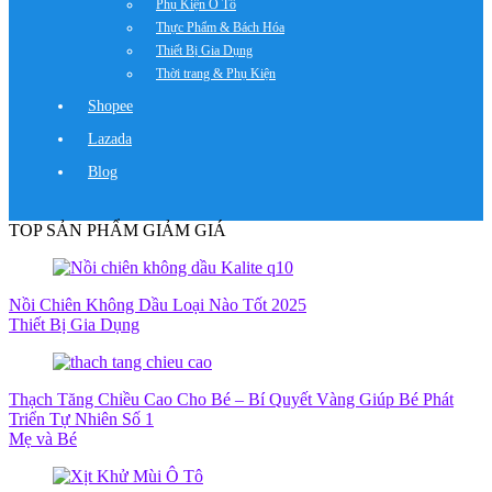
Phụ Kiện Ô Tô
Thực Phẩm & Bách Hóa
Thiết Bị Gia Dụng
Thời trang & Phụ Kiện
Shopee
Lazada
Blog
TOP SẢN PHẨM GIẢM GIÁ
Nồi Chiên Không Dầu Loại Nào Tốt 2025
Thiết Bị Gia Dụng
Thạch Tăng Chiều Cao Cho Bé – Bí Quyết Vàng Giúp Bé Phát
Triển Tự Nhiên Số 1
Mẹ và Bé