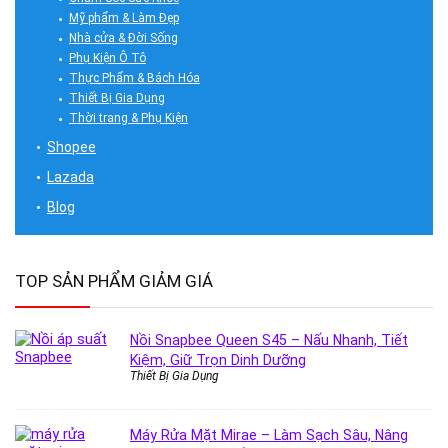
Mỹ phẩm & Làm Đẹp
Nhà cửa & Đời Sống
Phụ Kiện Ô Tô
Thực Phẩm & Bách Hóa
Thiết Bị Gia Dụng
Thời trang & Phụ Kiện
Shopee
Lazada
Blog
TOP SẢN PHẨM GIẢM GIÁ
Nồi Snapbee Queen S45 – Nấu Nhanh, Tiết
Kiệm, Giữ Trọn Dinh Dưỡng
Thiết Bị Gia Dụng
Máy Rửa Mặt Mirae – Làm Sạch Sâu, Nâng