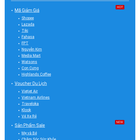
HOT
Mã Giảm Giá
Shopee
Lazada
Tiki
Fahasa
FPT
Nguyễn Kim
Media Mart
Watsons
Con Cưng
Highlands Coffee
Voucher Du Lịch
Vietjet Air
Vietnam Airlines
Traveloka
Klook
Vé Xe Rẻ
NEW
Sản Phẩm Sale
Mẹ và Bé
Chăm Sóc Sức Khỏe