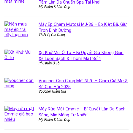
Tầm Làn Da Chuẩn Spa Tại Nhà!
Mỹ Phẩm & Làm Đẹp
Máy Ép Chậm Mutosi MJ-86 – Ép Kiệt Bã, Giữ
Trọn Dinh Dưỡng
Thiết Bị Gia Dụng
Xịt Khử Mùi Ô Tô – Bí Quyết Giữ Không Gian
Xe Luôn Sạch & Thơm Mát Số 1
Phụ Kiện Ô Tô
Voucher Con Cưng Mới Nhất – Giảm Giá Mẹ &
Bé Cực Hời 2025
Voucher Giảm Giá
Máy Rửa Mặt Emmie – Bí Quyết Làn Da Sạch
Sáng, Mịn Màng Tự Nhiên!
Mỹ Phẩm & Làm Đẹp