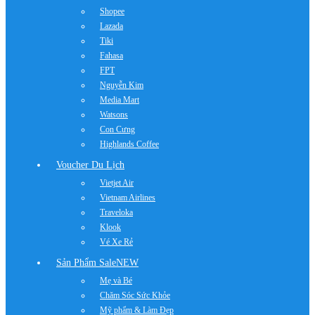
Shopee
Lazada
Tiki
Fahasa
FPT
Nguyễn Kim
Media Mart
Watsons
Con Cưng
Highlands Coffee
Voucher Du Lịch
Vietjet Air
Vietnam Airlines
Traveloka
Klook
Vé Xe Rẻ
Sản Phẩm Sale
NEW
Mẹ và Bé
Chăm Sóc Sức Khỏe
Mỹ phẩm & Làm Đẹp