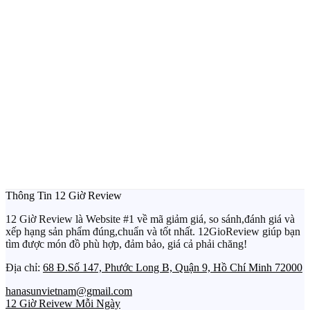
Thông Tin 12 Giờ Review
12 Giờ Review là Website #1 về mã giảm giá, so sánh,đánh giá và
xếp hạng sản phẩm đúng,chuẩn và tốt nhất. 12GioReview giúp bạn
tìm được món đồ phù hợp, đảm bảo, giá cả phải chăng!
Địa chỉ:
68 Đ.Số 147, Phước Long B, Quận 9, Hồ Chí Minh 72000
hanasunvietnam@gmail.com
12 Giờ Reivew Mỗi Ngày