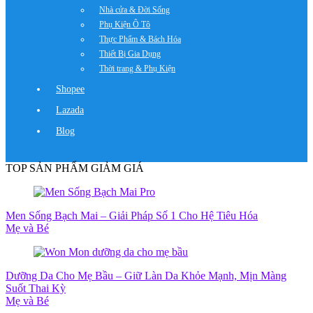
Nhà cửa & Đời Sống
Phụ Kiện Ô Tô
Thực Phẩm & Bách Hóa
Thiết Bị Gia Dụng
Thời trang & Phụ Kiện
Shopee
Lazada
Blog
TOP SẢN PHẨM GIẢM GIÁ
Men Sống Bạch Mai – Giải Pháp Số 1 Cho Hệ Tiêu Hóa
Mẹ và Bé
Dưỡng Da Cho Mẹ Bầu – Giữ Làn Da Khỏe Mạnh, Mịn Màng
Suốt Thai Kỳ
Mẹ và Bé