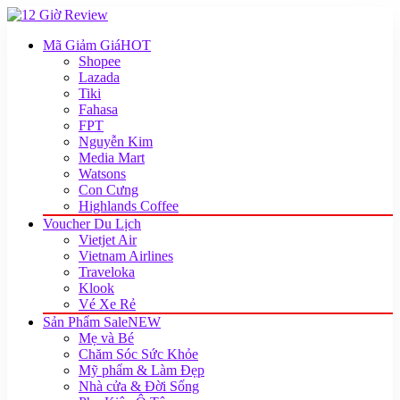
Mã Giảm Giá
HOT
Shopee
Lazada
Tiki
Fahasa
FPT
Nguyễn Kim
Media Mart
Watsons
Con Cưng
Highlands Coffee
Voucher Du Lịch
Vietjet Air
Vietnam Airlines
Traveloka
Klook
Vé Xe Rẻ
Sản Phẩm Sale
NEW
Mẹ và Bé
Chăm Sóc Sức Khỏe
Mỹ phẩm & Làm Đẹp
Nhà cửa & Đời Sống