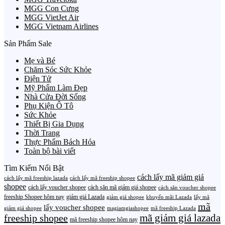
MGG Con Cưng
MGG VietJet Air
MGG Vietnam Airlines
Sản Phẩm Sale
Mẹ và Bé
Chăm Sóc Sức Khỏe
Điện Tử
Mỹ Phẩm Làm Đẹp
Nhà Cửa Đời Sống
Phụ Kiện Ô Tô
Sức Khỏe
Thiết Bị Gia Dụng
Thời Trang
Thực Phẩm Bách Hóa
Toàn bộ bài viết
Tìm Kiếm Nổi Bật
cách lấy mã giảm giá
cách lấy mã freeship lazada
cách lấy mã freeship shopee
shopee
cách lấy voucher shopee
cách săn mã giảm giá shopee
cách săn voucher shopee
freeship Shopee hôm nay
giảm giá Lazada
giảm giá shopee
khuyến mãi Lazada
lấy mã
mã
lấy voucher shopee
giảm giá shopee
magiamgiashopee
mã freeship Lazada
freeship shopee
mã giảm giá lazada
mã freeship shopee hôm nay