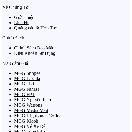
Về Chúng Tôi
Giới Thiệu
Liên Hệ
Quảng cáo & Hợp Tác
Chính Sách
Chính Sách Bảo Mật
Điều Khoản Sử Dụng
Mã Giảm Giá
MGG Shopee
MGG Lazada
MGG Tiki
MGG Fahasa
MGG FPT
MGG Nguyễn Kim
MGG Watsons
MGG Media Mart
MGG HighLands Coffee
MGG Klook
MGG Vé Xe Rẻ
MGG Traveloka