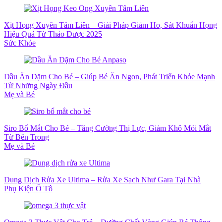
Xịt Họng Xuyên Tâm Liên – Giải Pháp Giảm Ho, Sát Khuẩn Họng
Hiệu Quả Từ Thảo Dược 2025
Sức Khỏe
Dầu Ăn Dặm Cho Bé – Giúp Bé Ăn Ngon, Phát Triển Khỏe Mạnh
Từ Những Ngày Đầu
Mẹ và Bé
Siro Bổ Mắt Cho Bé – Tăng Cường Thị Lực, Giảm Khô Mỏi Mắt
Từ Bên Trong
Mẹ và Bé
Dung Dịch Rửa Xe Ultima – Rửa Xe Sạch Như Gara Tại Nhà
Phụ Kiện Ô Tô