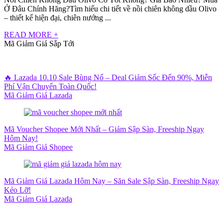
Ở Đâu Chính Hãng?Tìm hiểu chi tiết về nồi chiên không dầu Olivo
– thiết kế hiện đại, chiên nướng ...
READ MORE +
Mã Giảm Giá Sắp Tới
🔥 Lazada 10.10 Sale Bùng Nổ – Deal Giảm Sốc Đến 90%, Miễn
Phí Vận Chuyển Toàn Quốc!
Mã Giảm Giá Lazada
Mã Voucher Shopee Mới Nhất – Giảm Sập Sàn, Freeship Ngay
Hôm Nay!
Mã Giảm Giá Shopee
Mã Giảm Giá Lazada Hôm Nay – Săn Sale Sập Sàn, Freeship Ngay
Kẻo Lỡ!
Mã Giảm Giá Lazada