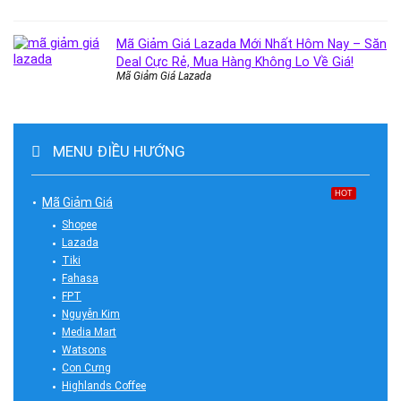
Mã Giảm Giá Lazada Mới Nhất Hôm Nay – Săn
Deal Cực Rẻ, Mua Hàng Không Lo Về Giá!
Mã Giảm Giá Lazada
MENU ĐIỀU HƯỚNG
HOT
Mã Giảm Giá
Shopee
Lazada
Tiki
Fahasa
FPT
Nguyễn Kim
Media Mart
Watsons
Con Cưng
Highlands Coffee