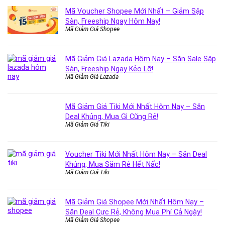
Mã Voucher Shopee Mới Nhất – Giảm Sập
Sàn, Freeship Ngay Hôm Nay!
Mã Giảm Giá Shopee
Mã Giảm Giá Lazada Hôm Nay – Săn Sale Sập
Sàn, Freeship Ngay Kẻo Lỡ!
Mã Giảm Giá Lazada
Mã Giảm Giá Tiki Mới Nhất Hôm Nay – Săn
Deal Khủng, Mua Gì Cũng Rẻ!
Mã Giảm Giá Tiki
Voucher Tiki Mới Nhất Hôm Nay – Săn Deal
Khủng, Mua Sắm Rẻ Hết Nấc!
Mã Giảm Giá Tiki
Mã Giảm Giá Shopee Mới Nhất Hôm Nay –
Săn Deal Cực Rẻ, Không Mua Phí Cả Ngày!
Mã Giảm Giá Shopee