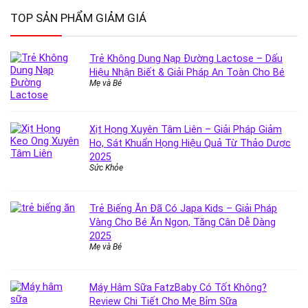
TOP SẢN PHẨM GIẢM GIÁ
Trẻ Không Dung Nạp Đường Lactose – Dấu
Hiệu Nhận Biết & Giải Pháp An Toàn Cho Bé
Mẹ và Bé
Xịt Họng Xuyên Tâm Liên – Giải Pháp Giảm
Ho, Sát Khuẩn Họng Hiệu Quả Từ Thảo Dược
2025
Sức Khỏe
Trẻ Biếng Ăn Đã Có Japa Kids – Giải Pháp
Vàng Cho Bé Ăn Ngon, Tăng Cân Dễ Dàng
2025
Mẹ và Bé
Máy Hâm Sữa FatzBaby Có Tốt Không?
Review Chi Tiết Cho Mẹ Bỉm Sữa