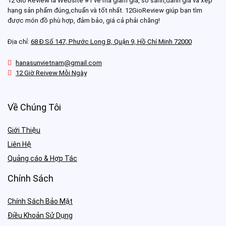
12 Giờ Review là Website #1 về mã giảm giá, so sánh,đánh giá và xếp
hạng sản phẩm đúng,chuẩn và tốt nhất. 12GioReview giúp bạn tìm
được món đồ phù hợp, đảm bảo, giá cả phải chăng!
Địa chỉ:
68 Đ.Số 147, Phước Long B, Quận 9, Hồ Chí Minh 72000
hanasunvietnam@gmail.com
12 Giờ Reivew Mỗi Ngày
Về Chúng Tôi
Giới Thiệu
Liên Hệ
Quảng cáo & Hợp Tác
Chính Sách
Chính Sách Bảo Mật
Điều Khoản Sử Dụng