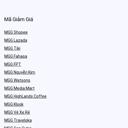
Mã Giảm Giá
MGG Shopee
MGG Lazada
MGG Tiki
MGG Fahasa
MGG FPT
MGG Nguyễn Kim
MGG Watsons
MGG Media Mart
MGG HighLands Coffee
MGG Klook
MGG Vé Xe Rẻ
MGG Traveloka