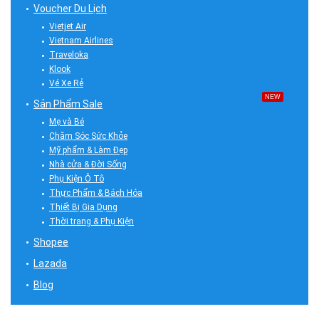
Voucher Du Lịch
Vietjet Air
Vietnam Airlines
Traveloka
Klook
Vé Xe Rẻ
NEW
Sản Phẩm Sale
Mẹ và Bé
Chăm Sóc Sức Khỏe
Mỹ phẩm & Làm Đẹp
Nhà cửa & Đời Sống
Phụ Kiện Ô Tô
Thực Phẩm & Bách Hóa
Thiết Bị Gia Dụng
Thời trang & Phụ Kiện
Shopee
Lazada
Blog