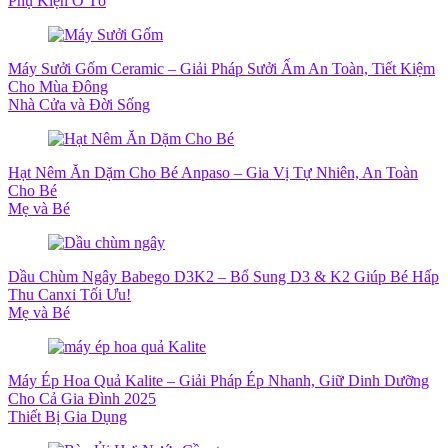
Phụ Kiện Ô Tô
Máy Sưởi Gốm Ceramic – Giải Pháp Sưởi Ấm An Toàn, Tiết Kiệm
Cho Mùa Đông
Nhà Cửa và Đời Sống
Hạt Nêm Ăn Dặm Cho Bé Anpaso – Gia Vị Tự Nhiên, An Toàn
Cho Bé
Mẹ và Bé
Dầu Chùm Ngây Babego D3K2 – Bổ Sung D3 & K2 Giúp Bé Hấp
Thu Canxi Tối Ưu!
Mẹ và Bé
Máy Ép Hoa Quả Kalite – Giải Pháp Ép Nhanh, Giữ Dinh Dưỡng
Cho Cả Gia Đình 2025
Thiết Bị Gia Dụng