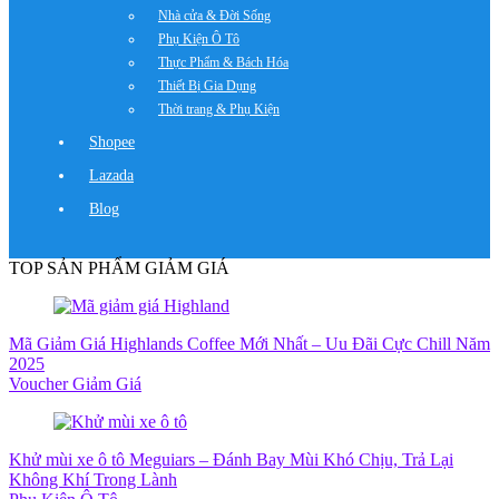
Nhà cửa & Đời Sống
Phụ Kiện Ô Tô
Thực Phẩm & Bách Hóa
Thiết Bị Gia Dụng
Thời trang & Phụ Kiện
Shopee
Lazada
Blog
TOP SẢN PHẨM GIẢM GIÁ
Mã Giảm Giá Highlands Coffee Mới Nhất – Uu Đãi Cực Chill Năm
2025
Voucher Giảm Giá
Khử mùi xe ô tô Meguiars – Đánh Bay Mùi Khó Chịu, Trả Lại
Không Khí Trong Lành