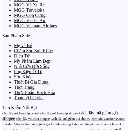
MGG Vé Xe Rẻ
MGG Traveloka
MGG Con Cưng
MGG VietJet Air
MGG Vietnam Airlines
Sản Phẩm Sale
Mẹ và Bé
Chăm Sóc Sức Khỏe
Điện Tử
Mỹ Phẩm Làm Đẹp
Nhà Cửa Đời Sống
Phụ Kiện Ô Tô
Sức Khỏe
Thiết Bị Gia Dụng
Thời Trang
Thực Phẩm Bách Hóa
Toàn bộ bài viết
Tìm Kiếm Nổi Bật
cách lấy mã giảm giá
cách lấy mã freeship lazada
cách lấy mã freeship shopee
shopee
cách lấy voucher shopee
cách săn mã giảm giá shopee
cách săn voucher shopee
freeship Shopee hôm nay
giảm giá Lazada
giảm giá shopee
khuyến mãi Lazada
lấy mã
mã