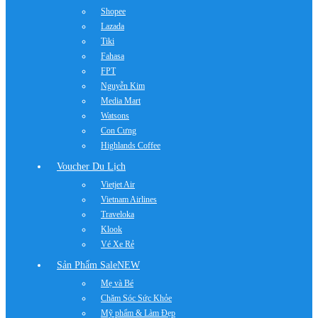
Shopee
Lazada
Tiki
Fahasa
FPT
Nguyễn Kim
Media Mart
Watsons
Con Cưng
Highlands Coffee
Voucher Du Lịch
Vietjet Air
Vietnam Airlines
Traveloka
Klook
Vé Xe Rẻ
Sản Phẩm Sale
NEW
Mẹ và Bé
Chăm Sóc Sức Khỏe
Mỹ phẩm & Làm Đẹp