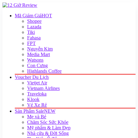
Mã Giảm Giá
HOT
Shopee
Lazada
Tiki
Fahasa
FPT
Nguyễn Kim
Media Mart
Watsons
Con Cưng
Highlands Coffee
Voucher Du Lịch
Vietjet Air
Vietnam Airlines
Traveloka
Klook
Vé Xe Rẻ
Sản Phẩm Sale
NEW
Mẹ và Bé
Chăm Sóc Sức Khỏe
Mỹ phẩm & Làm Đẹp
Nhà cửa & Đời Sống