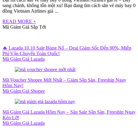
sang chảnh, không tốn một xu! Bạn đang tìm cách săn vé máy bay 0
đồng Vietnam Airlines giá ...
READ MORE +
Mã Giảm Giá Sắp Tới
🔥 Lazada 10.10 Sale Bùng Nổ – Deal Giảm Sốc Đến 90%, Miễn
Phí Vận Chuyển Toàn Quốc!
Mã Giảm Giá Lazada
Mã Voucher Shopee Mới Nhất – Giảm Sập Sàn, Freeship Ngay
Hôm Nay!
Mã Giảm Giá Shopee
Mã Giảm Giá Lazada Hôm Nay – Săn Sale Sập Sàn, Freeship Ngay
Kẻo Lỡ!
Mã Giảm Giá Lazada