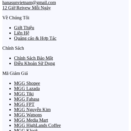
hanasunvietnam@gmail.com
12 Giờ Reivew Mỗi Ngày
Về Chúng Tôi
Giới Thiệu
Liên Hệ
Quảng cáo & Hợp Tác
Chính Sách
Chính Sách Bảo Mật
Điều Khoản Sử Dụng
Mã Giảm Giá
MGG Shopee
MGG Lazada
MGG Tiki
MGG Fahasa
MGG FPT
MGG Nguyễn Kim
MGG Watsons
MGG Media Mart
MGG HighLands Coffee
MGG Klook