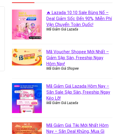
🔥 Lazada 10.10 Sale Bùng Nổ –
Deal Giảm Sốc Đến 90%, Miễn Phí
Vận Chuyển Toàn Quốc!
Mã Giảm Giá Lazada
Mã Voucher Shopee Mới Nhất –
Giảm Sập Sàn, Freeship Ngay
Hôm Nay!
Mã Giảm Giá Shopee
Mã Giảm Giá Lazada Hôm Nay –
Săn Sale Sập Sàn, Freeship Ngay
Kẻo Lỡ!
Mã Giảm Giá Lazada
Mã Giảm Giá Tiki Mới Nhất Hôm
Nay – Săn Deal Khủng, Mua Gì