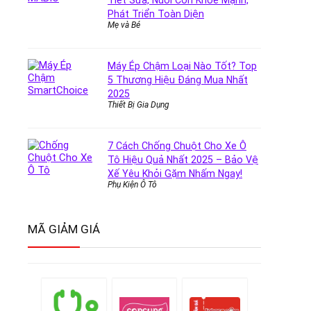
Tiết Sữa, Nuôi Con Khỏe Mạnh,
Phát Triển Toàn Diện
Mẹ và Bé
Máy Ép Chậm Loại Nào Tốt? Top
5 Thương Hiệu Đáng Mua Nhất
2025
Thiết Bị Gia Dụng
7 Cách Chống Chuột Cho Xe Ô
Tô Hiệu Quả Nhất 2025 – Bảo Vệ
Xế Yêu Khỏi Gặm Nhấm Ngay!
Phụ Kiện Ô Tô
MÃ GIẢM GIÁ