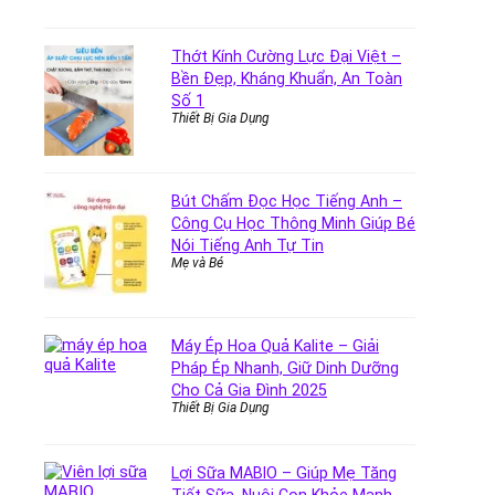
Thớt Kính Cường Lực Đại Việt –
Bền Đẹp, Kháng Khuẩn, An Toàn
Số 1
Thiết Bị Gia Dụng
Bút Chấm Đọc Học Tiếng Anh –
Công Cụ Học Thông Minh Giúp Bé
Nói Tiếng Anh Tự Tin
Mẹ và Bé
Máy Ép Hoa Quả Kalite – Giải
Pháp Ép Nhanh, Giữ Dinh Dưỡng
Cho Cả Gia Đình 2025
Thiết Bị Gia Dụng
Lợi Sữa MABIO – Giúp Mẹ Tăng