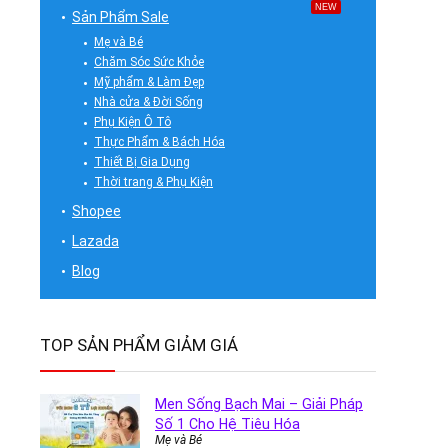
NEW
Sản Phẩm Sale
Mẹ và Bé
Chăm Sóc Sức Khỏe
Mỹ phẩm & Làm Đẹp
Nhà cửa & Đời Sống
Phụ Kiện Ô Tô
Thực Phẩm & Bách Hóa
Thiết Bị Gia Dụng
Thời trang & Phụ Kiện
Shopee
Lazada
Blog
TOP SẢN PHẨM GIẢM GIÁ
Men Sống Bạch Mai – Giải Pháp
Số 1 Cho Hệ Tiêu Hóa
Mẹ và Bé