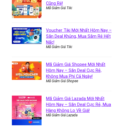
Cũng Rẻ!
Mã Giảm Giá Tiki
Voucher Tiki Mới Nhất Hôm Nay –
Săn Deal Khủng, Mua Sắm Rẻ Hết
Nấc!
Mã Giảm Giá Tiki
Mã Giảm Giá Shopee Mới Nhất
Hôm Nay – Săn Deal Cực Rẻ,
Không Mua Phí Cả Ngày!
Mã Giảm Giá Shopee
Mã Giảm Giá Lazada Mới Nhất
Hôm Nay – Săn Deal Cực Rẻ, Mua
Hàng Không Lo Về Giá!
Mã Giảm Giá Lazada