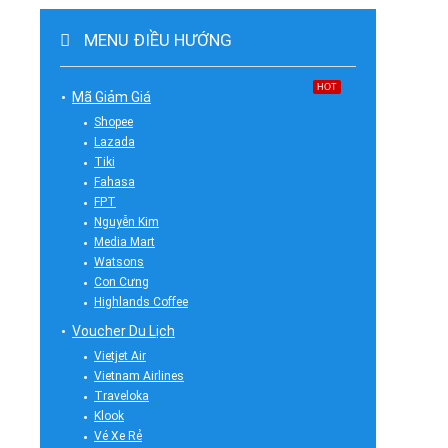
MENU ĐIỀU HƯỚNG
HOT
Mã Giảm Giá
Shopee
Lazada
Tiki
Fahasa
FPT
Nguyễn Kim
Media Mart
Watsons
Con Cưng
Highlands Coffee
Voucher Du Lịch
Vietjet Air
Vietnam Airlines
Traveloka
Klook
Vé Xe Rẻ