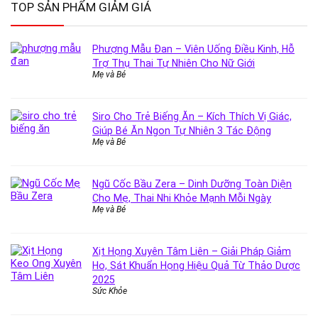
TOP SẢN PHẨM GIẢM GIÁ
Phượng Mẫu Đan – Viên Uống Điều Kinh, Hỗ
Trợ Thụ Thai Tự Nhiên Cho Nữ Giới
Mẹ và Bé
Siro Cho Trẻ Biếng Ăn – Kích Thích Vị Giác,
Giúp Bé Ăn Ngon Tự Nhiên 3 Tác Động
Mẹ và Bé
Ngũ Cốc Bầu Zera – Dinh Dưỡng Toàn Diện
Cho Mẹ, Thai Nhi Khỏe Mạnh Mỗi Ngày
Mẹ và Bé
Xịt Họng Xuyên Tâm Liên – Giải Pháp Giảm
Ho, Sát Khuẩn Họng Hiệu Quả Từ Thảo Dược
2025
Sức Khỏe