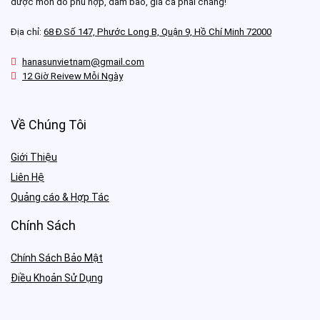
được món đồ phù hợp, đảm bảo, giá cả phải chăng!
Địa chỉ:
68 Đ.Số 147, Phước Long B, Quận 9, Hồ Chí Minh 72000
hanasunvietnam@gmail.com
12 Giờ Reivew Mỗi Ngày
Về Chúng Tôi
Giới Thiệu
Liên Hệ
Quảng cáo & Hợp Tác
Chính Sách
Chính Sách Bảo Mật
Điều Khoản Sử Dụng