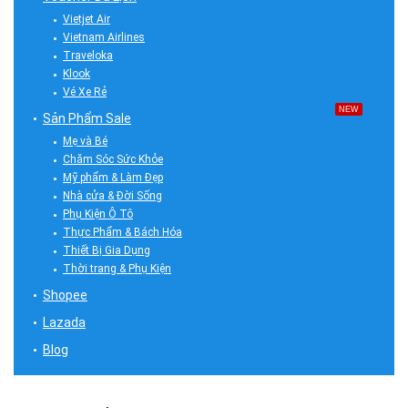
Vietjet Air
Vietnam Airlines
Traveloka
Klook
Vé Xe Rẻ
NEW
Sản Phẩm Sale
Mẹ và Bé
Chăm Sóc Sức Khỏe
Mỹ phẩm & Làm Đẹp
Nhà cửa & Đời Sống
Phụ Kiện Ô Tô
Thực Phẩm & Bách Hóa
Thiết Bị Gia Dụng
Thời trang & Phụ Kiện
Shopee
Lazada
Blog