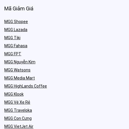
Mã Giảm Giá
MGG Shopee
MGG Lazada
MGG Tiki
MGG Fahasa
MGG FPT
MGG Nguyễn Kim
MGG Watsons
MGG Media Mart
MGG HighLands Coffee
MGG Klook
MGG Vé Xe Rẻ
MGG Traveloka
MGG Con Cưng
MGG VietJet Air