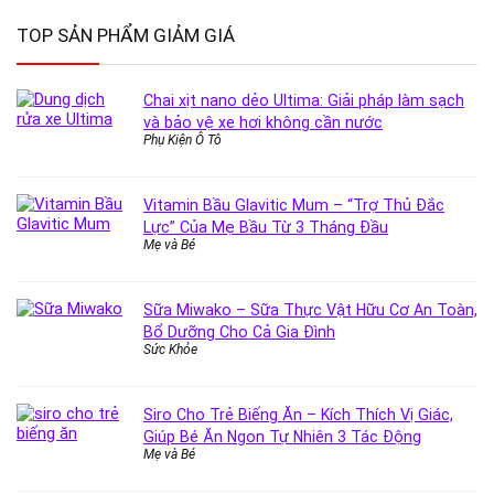
TOP SẢN PHẨM GIẢM GIÁ
Chai xịt nano dẻo Ultima: Giải pháp làm sạch
và bảo vệ xe hơi không cần nước
Phụ Kiện Ô Tô
Vitamin Bầu Glavitic Mum – “Trợ Thủ Đắc
Lực” Của Mẹ Bầu Từ 3 Tháng Đầu
Mẹ và Bé
Sữa Miwako – Sữa Thực Vật Hữu Cơ An Toàn,
Bổ Dưỡng Cho Cả Gia Đình
Sức Khỏe
Siro Cho Trẻ Biếng Ăn – Kích Thích Vị Giác,
Giúp Bé Ăn Ngon Tự Nhiên 3 Tác Động
Mẹ và Bé