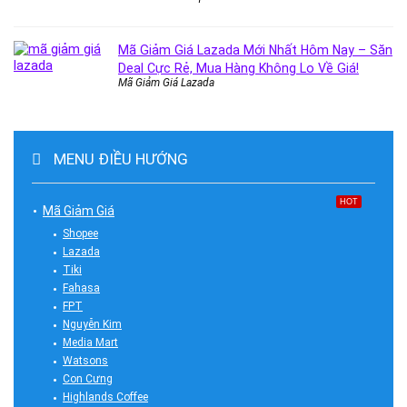
Mã Giảm Giá Lazada Mới Nhất Hôm Nay – Săn
Deal Cực Rẻ, Mua Hàng Không Lo Về Giá!
Mã Giảm Giá Lazada
MENU ĐIỀU HƯỚNG
HOT
Mã Giảm Giá
Shopee
Lazada
Tiki
Fahasa
FPT
Nguyễn Kim
Media Mart
Watsons
Con Cưng
Highlands Coffee