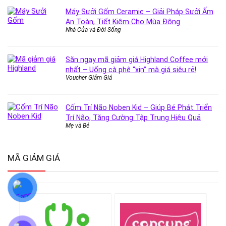
Máy Sưởi Gốm Ceramic – Giải Pháp Sưởi Ấm
An Toàn, Tiết Kiệm Cho Mùa Đông
Nhà Cửa và Đời Sống
Săn ngay mã giảm giá Highland Coffee mới
nhất – Uống cà phê “xịn” mà giá siêu rẻ!
Voucher Giảm Giá
Cốm Trí Não Noben Kid – Giúp Bé Phát Triển
Trí Não, Tăng Cường Tập Trung Hiệu Quả
Mẹ và Bé
MÃ GIẢM GIÁ