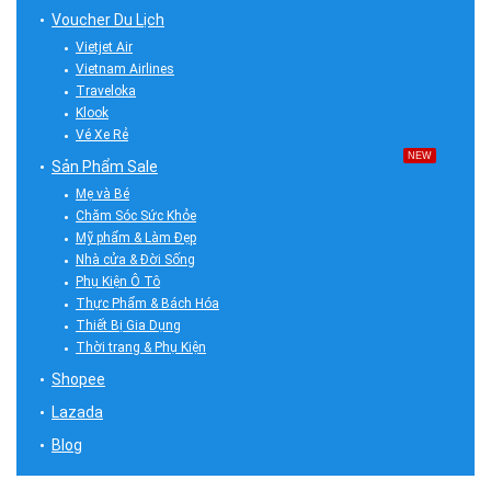
Voucher Du Lịch
Vietjet Air
Vietnam Airlines
Traveloka
Klook
Vé Xe Rẻ
NEW
Sản Phẩm Sale
Mẹ và Bé
Chăm Sóc Sức Khỏe
Mỹ phẩm & Làm Đẹp
Nhà cửa & Đời Sống
Phụ Kiện Ô Tô
Thực Phẩm & Bách Hóa
Thiết Bị Gia Dụng
Thời trang & Phụ Kiện
Shopee
Lazada
Blog